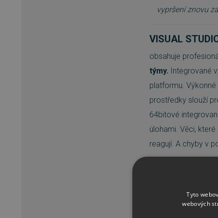
vypršení znovu za
VISUAL STUDI
obsahuje profesioná
týmy.
Integrované výv
platformu. Výkonné 
prostředky slouží pr
64bitové integrované
úlohami. Věci, které 
reagují. A chyby v 
Podívejte s
Tyto webov
webových st
MSDN Platforms
n