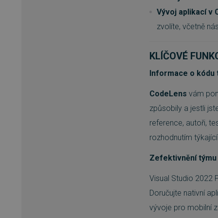
udid
Vývoj aplikací v 
zvolíte, včetně n
CookieScriptConsent
KLÍČOVÉ FUNK
Informace o kódu
Název
Provi
P
Název
Název
CodeLens
vám pomů
clientToken
Domé
Pr
D
Název
Do
způsobily a jestli j
clientSession
_ga
visits_counter
w
Googl
.sw.cz
mlctr
.sw
reference, autoři, t
__Secure-ROLLOUT_TOKE
registration-delivery
w
rozhodnutím týkajíc
__Secure-YNID
IDE
Go
.do
_ga_EGZH9Z5H8Q
.sw.cz
_cfuvid
.
Zefektivnění týmu 
_gcl_au
Go
.sw
Visual Studio 2022 P
C
registration-
Adfo
w
company
.adfo
Doručujte nativní a
sid
.sw
vývoje pro mobilní z
registration-
w
_fbp
Me