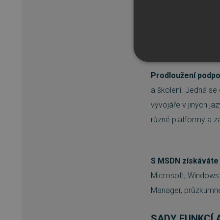
pro všechny pracovní
potřebují testovat, 
MSDN Platforms je 
NEZBYTNĚ NUTN
Prodloužení podp
FUNKČNÍ SOUBO
a školení. Jedná se 
vývojáře v jiných ja
různé platformy a za
Nezbytně nutn
Nezbytně nutné soubory cook
S MSDN získáváte 
bez nezbytně nutných soubo
Microsoft; Windows 
Název
Manager, průzkumné 
_GRECAPTCHA
SADY FUNKCÍ 
__cf_bm