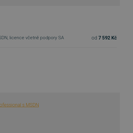
od
7 592 Kč
MSDN, licence včetně podpory SA
rofessional s MSDN