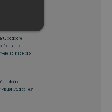
 .NET, kteří
zení.
 prodloužit.
waru, podpoře
ddělení a pro
skvělé aplikace pro
řazené soubory
účtu. Webové stránky nelze
ů společnosti
Visual Studio: Test
bný soubor cookie
zik.
 lidmi a roboty. To je pro