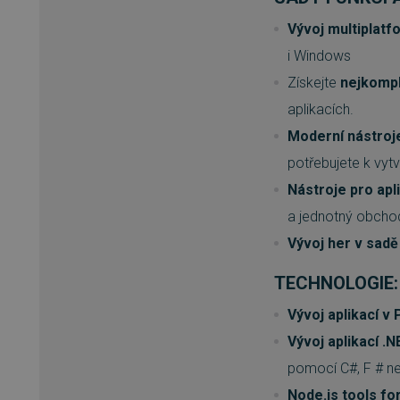
Vývoj multiplatf
__cf_bm
i Windows
Získejte
nejkompl
basket
aplikacích.
Moderní nástroj
PHPSESSID
potřebujete k vyt
Nástroje pro apl
a jednotný obchod
__cf_bm
Vývoj her v sadě
PHPSESSID
TECHNOLOGIE
Vývoj aplikací v
Vývoj aplikací .
VISITOR_PRIVACY_METAD
pomocí C#, F # ne
Node.js tools for