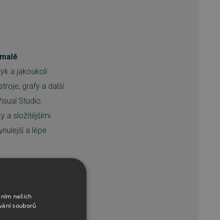
 malé
zyk a jakoukoli
troje, grafy a další
isual Studio.
y a složitějšími
ynulejší a lépe
.
ssional 2022
áním našich
vání souborů
ejrozsáhlejší zdroj