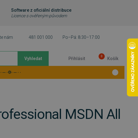
Software z oficiální distribuce
Licence s ověřeným původem
te nám
481 001 000
Po–Pá: 8:30–17:00
0
Vyhledat
Přihlásit
Košík
 ─ ·⛭· ─ · ·
rofessional MSDN All