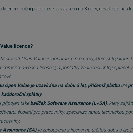
licenci s roční platbou se závazkem na 3 roky, neváhejte nás k
Value licence?
Microsoft Open Value je doporučen pro firmy, které chtějí koupit
neomezená-věčná licence), a poplatky za licenci chtějí splácet v
rázově.
 Open Value je uzavírána na dobu 3 let, přičemž
platbu
lze
pr
a každoroční splátky
.
e připojen také
balíček Software Assurance (L+SA)
, který zajiš
ftwaru, školení pro pracovníky, specializovanou technickou po
racovníky.
e Assurance (SA)
je zakoupena s licencí na určitou dobu a lze j