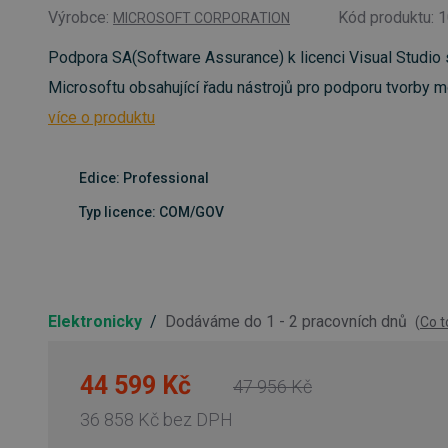
Výrobce:
Kód produktu: 
MICROSOFT CORPORATION
Podpora SA(Software Assurance) k licenci Visual Studio 
Microsoftu obsahující řadu nástrojů pro podporu tvorby 
více o produktu
Edice: Professional
Typ licence: COM/GOV
Elektronicky
/
Dodáváme do 1 - 2 pracovních dnů
(
Co 
44 599 Kč
47 956 Kč
36 858 Kč
bez DPH