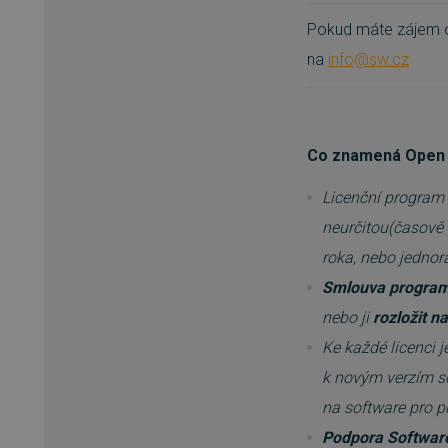
Pokud máte zájem o 
na
info@sw.cz
Co znamená Open 
Licenční program 
neurčitou(časově 
roka, nebo jedno
Smlouva programu
nebo ji
rozložit n
Ke každé licenci j
k novým verzím so
na software pro p
Podpora Softwar