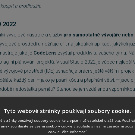
koupit a prodloužit.
O 2022
lní vývojové nástroje a služby
pro
samostatné vývojáře nebo
ojové prostředí umožňuje cílit na jakoukoli aplikaci, jakýkoli ja
nástroje jako je
CodeLens
zvyšují produktivitu vašeho týmu. Nás
o agilní plánování projektů. Visual Studio 2022 je vůbec nejlepší V
 vývojové prostředí (IDE) usnadňuje práci s ještě většími projekt
děláte každý den – jako je psaní kódu a přepínání větví, — jsou pl
podobě nedostatku paměti? Stanou se jen vzdálenou vzpomínkou
e na porovnání funkcí v jednotlivých edicích Visual Studio Profe
Tyto webové stránky používají soubory cookie.
Podívejte se na obsah Visual Studia s MSDN platformou
é stránky používají soubory cookie ke zlepšení uživatelského zážitku. Použív
ránek souhlasíte se všemi soubory cookie v souladu s našimi zásadami použí
abízí cloudové služby, software, podporu a školení. Jedná se o n
cookie.
Více informací