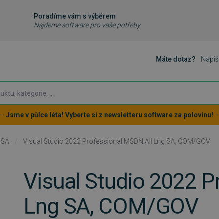
Poradíme vám s výběrem
Najdeme software pro vaše potřeby
Máte dotaz?
Napiš
 · · Jsme v půlce léta! Vyberte si z newsletteru software za polovinu! · ·
 SA
/
Visual Studio 2022 Professional MSDN All Lng SA, COM/GOV
Visual Studio 2022 P
Lng SA, COM/GOV