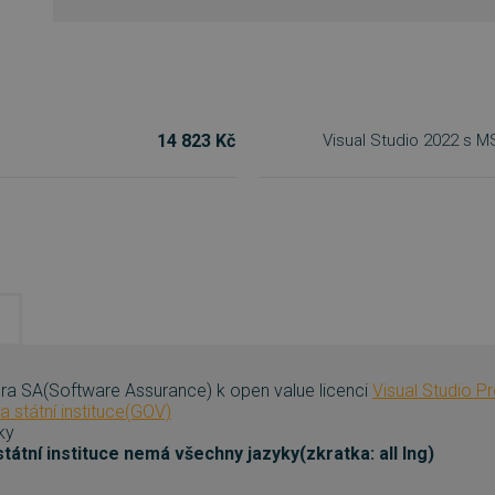
14 823 Kč
Visual Studio 2022 s 
a SA(Software Assurance) k open value licenci
Visual Studio P
 státní instituce(GOV)
ky
tátní instituce nemá všechny jazyky(zkratka: all lng)