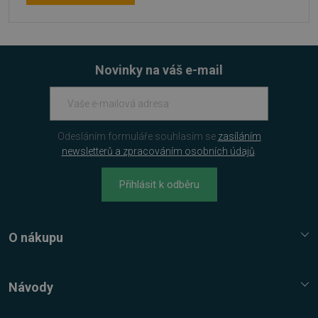
Novinky na váš e-mail
PHPSESSID
Zavřením
PHP.net
prohlížeče
.www.sw.cz
Odesláním formuláře souhlasím se
zasíláním
newsletterů a zpracováním osobních údajů
.
Přihlásit k odběru
O nákupu
Služba Platímpak.cz
Elektronické licence a trezor
Návody
Nákupní řád
Nejčastější dotazy FAQ