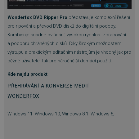
Wonderfox DVD Ripper Pro
představuje komplexní řešení
__cf_bm
29 minut
Cloudflare Inc.
pro ripování a převod DVD disků do digitální podoby.
55 sekund
.heureka.cz
Kombinuje snadné ovládání, vysokou rychlost zpracování
a podporu chráněných disků. Díky širokým možnostem
výstupu a praktickým editačním nástrojům je vhodný jak pro
běžné uživatele, tak pro náročnější domácí použití.
Kde najdu produkt
basket
.www.sw.cz
2 týdny 6
PŘEHRÁVÁNÍ A KONVERZE MÉDIÍ
dní
WONDERFOX
Windows 11, Windows 10, Windows 8.1, Windows 8,
PHPSESSID
Zavřením
PHP.net