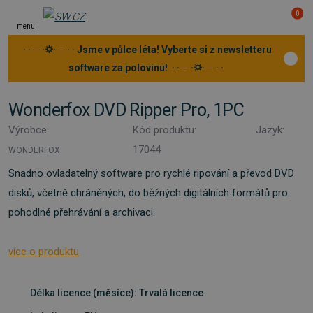
0
menu
· · ─ ·⛭· ─ · · Jsme v půlce léta! Vyberte si z newsletteru
software za polovinu! · · ─ ·⛭· ─ · ·
Wonderfox DVD Ripper Pro, 1PC
Výrobce:
Kód produktu:
Jazyk:
17044
WONDERFOX
Snadno ovladatelný software pro rychlé ripování a převod DVD
disků, včetně chráněných, do běžných digitálních formátů pro
pohodlné přehrávání a archivaci.
více o produktu
Délka licence (měsíce): Trvalá licence