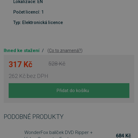
Lokalizace: EN
Počet licencí: 1
Typ: Elektronická licence
Ihned ke stažení
/
(
Co to znamená?
)
317 Kč
528 Kč
262 Kč
bez DPH
Přidat do košíku
PODOBNÉ PRODUKTY
WonderFox balíček DVD Ripper +
684 Kč