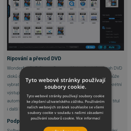
Ripování a převod DVD
Wonderfox DVD Ripper Pro umožňuje převádět obsah DVD
disků do široké škály digitálních formátů. Uživatel si může
Tyto webové stránky používají
vybrat buď univerzální formát pro archivaci, nebo konkrétní
soubory cookie.
výstup optimalizovaný pro vybrané zařízení. Program
Tyto webové stránky používají soubory cookie
automaticky rozpozná strukturu DVD a nabídne hlavní titul
ke zlepšení uživatelského zážitku. Používáním
našich webových stránek souhlasíte se všemi
i další kapitoly.
soubory cookie v souladu s našimi zásadami
používání souborů cookie.
Více informací
Podpora chráněných disků
Software si poradí s běžnými ochranami proti kopírování