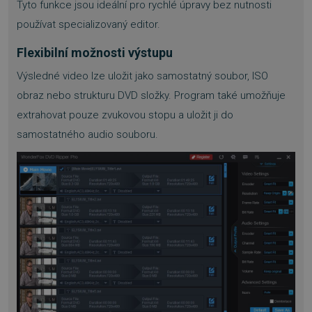
Tyto funkce jsou ideální pro rychlé úpravy bez nutnosti
Nezbytně nutné soubory cookie umožňují
používat specializovaný editor.
základní funkce webových stránek, jako je
přihlášení uživatele a správa účtu. Webové
Flexibilní možnosti výstupu
stránky nelze bez nezbytně nutných souborů
cookie správně používat.
Výsledné video lze uložit jako samostatný soubor, ISO
Provider
/
Název
Vyprší
obraz nebo strukturu DVD složky. Program také umožňuje
Doména
extrahovat pouze zvukovou stopu a uložit ji do
_GRECAPTCHA
5 měsíců
Google LLC
3 týdny
www.google.com
samostatného audio souboru.
__cf_bm
29 minut
Cloudflare Inc.
54 sekund
.discordapp.net