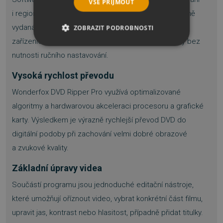
VŠE PŘIJMOUT
i regionálními kódy. Díky tomu lze zálohovat i komerčně
vydaná DVD a přehrávat je bez omezení na různých
ZOBRAZIT PODROBNOSTI
zařízeních. Odstranění ochrany probíhá automaticky bez
NEZBYTNĚ NUTNÉ SOUBORY
nutnosti ručního nastavování.
VÝKONOVÉ SOUBORY
Vysoká rychlost převodu
Wonderfox DVD Ripper Pro využívá optimalizované
SOUBORY CÍLENÍ
algoritmy a hardwarovou akceleraci procesoru a grafické
karty. Výsledkem je výrazně rychlejší převod DVD do
FUNKČNÍ SOUBORY
digitální podoby při zachování velmi dobré obrazové
NEZAŘAZENÉ SOUBORY
a zvukové kvality.
Základní úpravy videa
Součástí programu jsou jednoduché editační nástroje,
Nezbytně nutné soubory
které umožňují oříznout video, vybrat konkrétní část filmu,
Výkonové soubory
Soubory cílení
upravit jas, kontrast nebo hlasitost, případně přidat titulky.
Funkční soubory
Nezařazené soubory