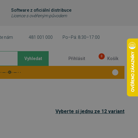
Software z oficiální distribuce
Licence s ověřeným původem
te nám
481 001 000
Po–Pá: 8:30–17:00
0
Vyhledat
Přihlásit
Košík
 ─ ·⛭· ─ · ·
Vyberte si jednu ze 12 variant