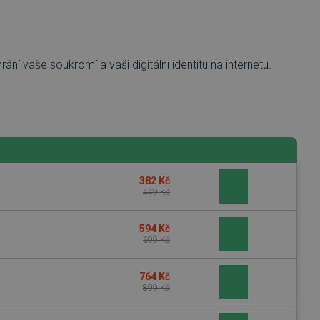
ání vaše soukromí a vaši digitální identitu na internetu.
382 Kč
449 Kč
594 Kč
699 Kč
764 Kč
899 Kč