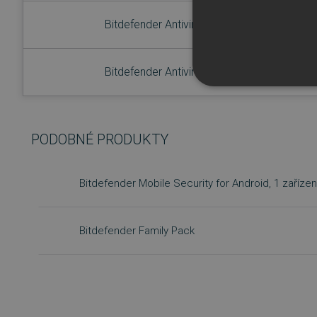
Bitdefender Antivirus Plus, licence pro 5 PC
Bitdefender Antivirus Plus, licence pro 5 PC
NEZBYTNĚ NUTN
FUNKČNÍ SOUBO
PODOBNÉ PRODUKTY
Bitdefender Mobile Security for Android, 1 zařízen
Nezbytně nutn
Nezbytně nutné soubory cook
bez nezbytně nutných soubo
Bitdefender Family Pack
Název
_GRECAPTCHA
__cf_bm