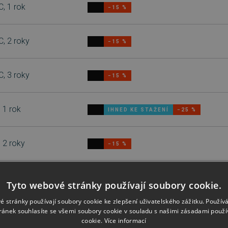
C, 1 rok
−15 %
C, 2 roky
−15 %
C, 3 roky
−15 %
, 1 rok
IHNED KE STAŽENÍ
−25 %
, 2 roky
−15 %
, 3 roky
IHNED KE STAŽENÍ
−15 %
Tyto webové stránky používají soubory cookie.
é stránky používají soubory cookie ke zlepšení uživatelského zážitku. Použív
ránek souhlasíte se všemi soubory cookie v souladu s našimi zásadami použí
, 1 rok
−15 %
cookie.
Více informací