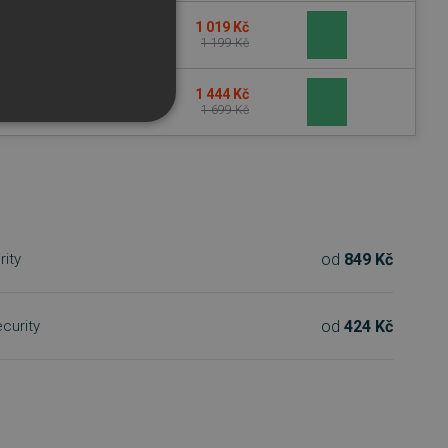
1 019 Kč
1 199 Kč
1 444 Kč
1 699 Kč
od
849 Kč
rity
řazené soubory
účtu. Webové stránky nelze
od
424 Kč
curity
bný soubor cookie
zik.
 lidmi a roboty. To je pro