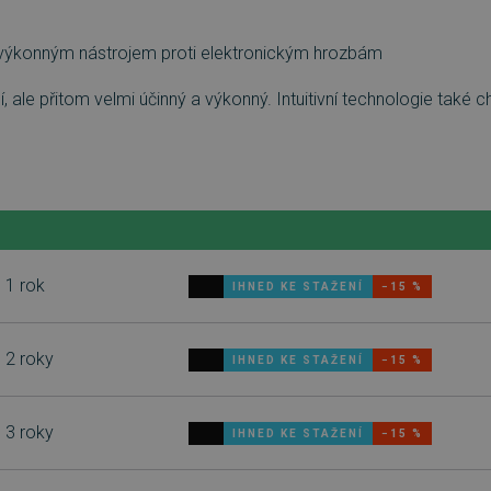
výkonným nástrojem proti elektronickým hrozbám
ale přitom velmi účinný a výkonný. Intuitivní technologie také chr
, 1 rok
IHNED KE STAŽENÍ
−15 %
, 2 roky
IHNED KE STAŽENÍ
−15 %
, 3 roky
IHNED KE STAŽENÍ
−15 %