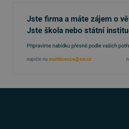
__cf_bm
Jste firma a máte zájem o vě
Jste škola nebo státní instit
basket
PHPSESSID
Připravíme nabídku přesně podle vašich potř
napište na
multilicence@sw.cz
n
__cf_bm
PHPSESSID
VISITOR_PRIVACY_METAD