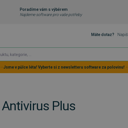
Poradíme vám s výběrem
Najdeme software pro vaše potřeby
Máte dotaz?
Napiš
 · · Jsme v půlce léta! Vyberte si z newsletteru software za polovinu! · ·
 Antivirus Plus