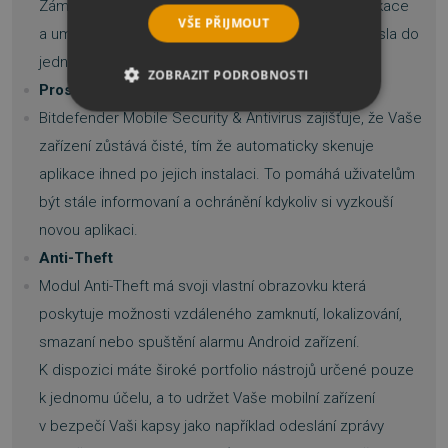
Zámek aplikací zobrazí všechny nainstalované aplikace
VŠE PŘIJMOUT
a umožňuje Vám jednoduše nastavit přístupová hesla do
jednotlivých aplikací.
ZOBRAZIT PODROBNOSTI
Proskenování čerstvě instalovaných aplikací
Bitdefender Mobile Security & Antivirus zajišťuje, že Vaše
NEZBYTNĚ NUTNÉ SOUBORY
zařízení zůstává čisté, tím že automaticky skenuje
VÝKONOVÉ SOUBORY
aplikace ihned po jejich instalaci. To pomáhá uživatelům
být stále informovaní a ochránění kdykoliv si vyzkouší
SOUBORY CÍLENÍ
novou aplikaci.
Anti-Theft
FUNKČNÍ SOUBORY
Modul Anti-Theft má svoji vlastní obrazovku která
NEZAŘAZENÉ SOUBORY
poskytuje možnosti vzdáleného zamknutí, lokalizování,
smazaní nebo spuštění alarmu Android zařízení.
K dispozici máte široké portfolio nástrojů určené pouze
k jednomu účelu, a to udržet Vaše mobilní zařízení
Nezbytně nutné soubory
v bezpečí Vaši kapsy jako například odeslání zprávy
Výkonové soubory
Soubory cílení