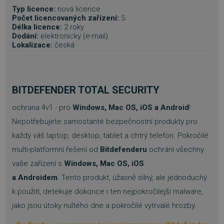
Typ licence:
nová licence
Počet licencovaných zařízení:
5
Délka licence:
2 roky
Dodání:
elektronicky (e-mail)
Lokalizace:
česká
BITDEFENDER TOTAL SECURITY
ochrana 4v1 - pro
Windows, Mac OS, iOS a Android
!
Nepotřebujete samostanté bezpečnostní produkty pro
každý váš laptop, desktop, tablet a chtrý telefon. Pokročilé
multi-platformní řešení od
Bitdefenderu
ochrání všechny
vaše zařízení s
Windows, Mac OS, iOS
a Androidem
. Tento produkt, úžasně silný, ale jednoduchý
k použití, detekuje dokonce i ten nejpokročilejší malware,
jako jsou útoky nultého dne a pokročilé vytrvalé hrozby.