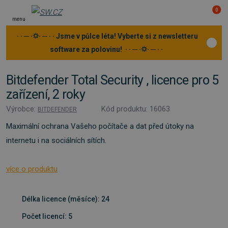
0
menu
· · ─ ·⛭· ─ · · Jsme v půlce léta! Vyberte si z newsletteru
software za polovinu! · · ─ ·⛭· ─ · ·
Bitdefender Total Security , licence pro 5
zařízení, 2 roky
Výrobce:
Kód produktu: 16063
BITDEFENDER
Maximální ochrana Vašeho počítače a dat před útoky na
internetu i na sociálních sítích.
více o produktu
Délka licence (měsíce): 24
Počet licencí: 5