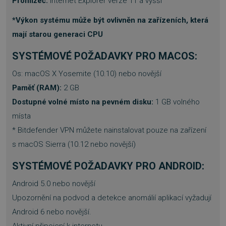
Prohlížeč:
Internet Explorer verze 11 a vyšší
PHPSESSID
Zavřením
PHP.net
prohlížeče
.www.sw.sk
*Výkon systému může být ovlivněn na zařízeních, která
mají starou generaci CPU
SYSTÉMOVÉ POŽADAVKY PRO MACOS:
Os: macOS X Yosemite (10.10) nebo novější
Paměť (RAM):
2 GB
Dostupné volné místo na pevném disku:
1 GB volného
místa
* Bitdefender VPN můžete nainstalovat pouze na zařízení
s macOS Sierra (10.12 nebo novější)
SYSTÉMOVÉ POŽADAVKY PRO ANDROID:
Android 5.0 nebo novější
__cf_bm
29 minut
Cloudflare Inc.
Upozornění na podvod a detekce anomálií aplikací vyžadují
57 sekund
.heureka.group
Android 6 nebo novější.
Aktivní připojení k internetu