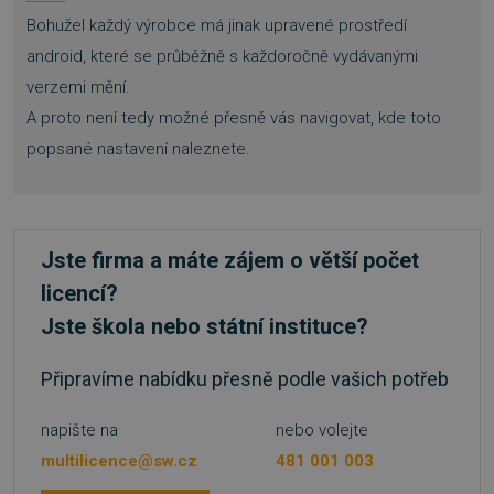
Bohužel každý výrobce má jinak upravené prostředí
android, které se průběžně s každoročně vydávanými
VISITOR_PRIVACY_METADATA
5 měsíců
YouTube
verzemi mění.
4 týdny
.youtube.com
A proto není tedy možné přesně vás navigovat, kde toto
popsané nastavení naleznete.
Jste firma a máte zájem o větší počet
licencí?
Jste škola nebo státní instituce?
Připravíme nabídku přesně podle vašich potřeb
napište na
nebo volejte
multilicence@sw.cz
481 001 003
udid
.sw.cz
4 týdny 2
dny