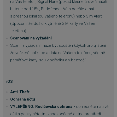
na Váš telefon, Signal Flare (pokud klesne úroveň nabití
Funkční soubory
Nezařazené soubory
baterie pod 15%, Bitdefender Vám odešle email
Nezbytně nutné soubory cookie umožňují
s přesnou lokalitou Vašeho telefonu) nebo Sim Alert
základní funkce webových stránek, jako je
přihlášení uživatele a správa účtu. Webové
(Upozorní že došlo k výměně SIM karty ve Vašem
stránky nelze bez nezbytně nutných souborů
cookie správně používat.
telefonu).
Provider
/
Scanování na vyžádání
Název
Vyprší
Doména
Scan na vyžádání může být spuštěn kdykoli pro ujištění,
_GRECAPTCHA
5 měsíců
Google LLC
3 týdny
www.google.com
že veškeré aplikace a data na Vašem telefonu, včetně
paměťové karty jsou v pořádku a v bezpečí.
iOS
__cf_bm
29 minut
Cloudflare Inc.
Anti-Theft
54 sekund
.discordapp.net
Ochrana účtu
VYLEPŠENO: Rodičovská ochrana -
dohlédněte na své
děti a poskytněte jim zabezpečené online prostředí