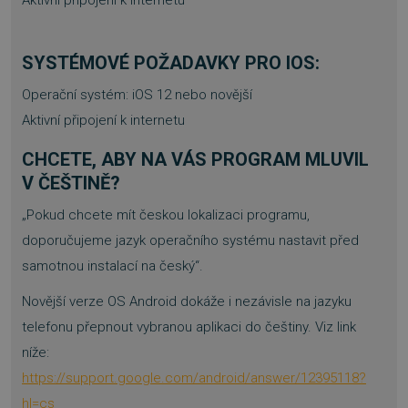
SYSTÉMOVÉ POŽADAVKY PRO
IOS:
Operační systém: iOS 12 nebo novější
Aktivní připojení k internetu
PHPSESSID
Zavřením
PHP.net
prohlížeče
.www.sw.cz
CHCETE, ABY NA VÁS PROGRAM MLUVIL
V ČEŠTINĚ?
„Pokud chcete mít českou lokalizaci programu,
doporučujeme jazyk operačního systému nastavit před
samotnou instalací na český“.
Novější verze OS Android dokáže i nezávisle na jazyku
telefonu přepnout vybranou aplikaci do češtiny. Viz link
níže:
https://support.google.com/android/answer/12395118?
hl=cs