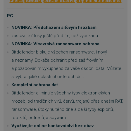
Podívejte se na porovnání verzí programu Bitdefender
PC
NOVINKA: Předcházení síťovým hrozbám
zastavuje útoky ještě předtím, než vypuknou
NOVINKA: Vícevrstvá ransomware ochrana
Bitdefender blokuje všechen ransomware, i nový
a neznámý. Dokáže ochránit před zašifrováním
a požadováním výkupného za vaše osobní data. Můžete
si vybrat jaké oblasti chcete ochránit.
Kompletní ochrana dat
Bitdefender eliminuje všechny typy elektronických
hrozeb, od tradičních virů, červů, trojanů přes dnešní RAT,
ransomware, útoky nultého dne a další typy exploitů,
rootkitů, botnetů, a spywaru.
Využívejte online bankovnictví bez obav