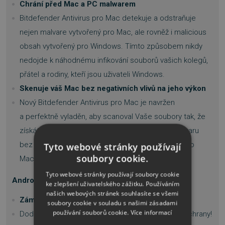
Chrání před Mac a PC malwarem
Bitdefender Antivirus pro Mac detekuje a odstraňuje
nejen malvare vytvořený pro Mac, ale rovněž i malicious
obsah vytvořený pro Windows. Tímto způsobem nikdy
nedojde k náhodnému infikování souborů vašich kolegů,
přátel a rodiny, kteří jsou uživateli Windows.
Skenuje váš Mac bez negativních vlivů na jeho výkon
Nový Bitdefender Antivirus pro Mac je navržen
a perfektně vyladěn, aby scanoval Vaše soubory tak, že
získáte tu samou bezchybnou ochranu proti malwaru
bez negativních dopadů na rychlost a výkon vašeho
Tyto webové stránky používají
soubory cookie.
Macu.
Tyto webové stránky používají soubory cookie
Android
ke zlepšení uživatelského zážitku. Používáním
našich webových stránek souhlasíte se všemi
Zámek aplikací
soubory cookie v souladu s našimi zásadami
používání souborů cookie.
Více informací
Dodejte svým nejdůležitějším datům další vrstvu ochrany!