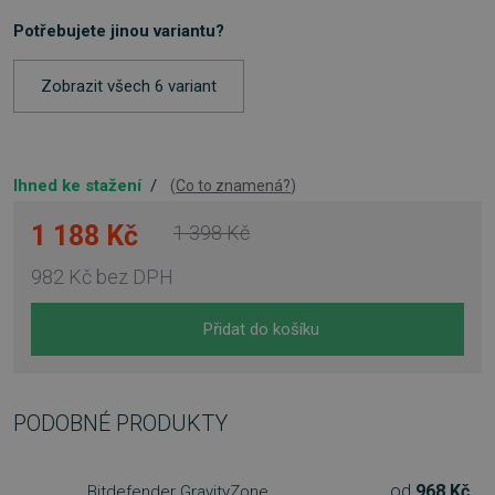
Potřebujete jinou variantu?
Zobrazit všech 6 variant
Ihned ke stažení
/
(
Co to znamená?
)
1 188 Kč
1 398 Kč
982 Kč
bez DPH
Přidat do košíku
PODOBNÉ PRODUKTY
od
968 Kč
Bitdefender GravityZone