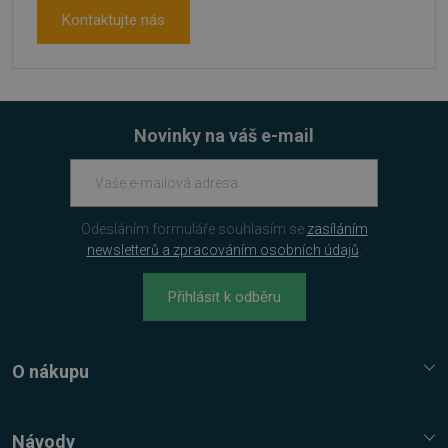
Kontaktujte nás
Novinky na váš e-mail
CookieScriptConsent
4 týdny 2
CookieScript
dny
www.sw.cz
Odesláním formuláře souhlasím se
zasíláním
newsletterů a zpracováním osobních údajů
.
Přihlásit k odběru
O nákupu
Služba Platímpak.cz
Elektronické licence a trezor
Návody