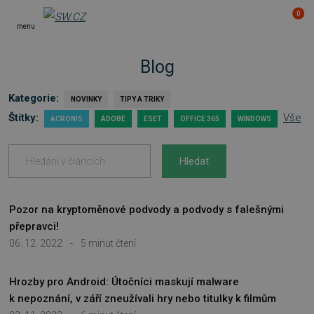
0
menu
Blog
Kategorie:
NOVINKY
TIPY A TRIKY
Štítky:
Vše
ACRONIS
ADOBE
ESET
OFFICE 365
WINDOWS
Hledat
Pozor na kryptoměnové podvody a podvody s falešnými
přepravci!
06. 12. 2022
-
5 minut čtení
Hrozby pro Android: Útočníci maskují malware
k nepoznání, v září zneužívali hry nebo titulky k filmům