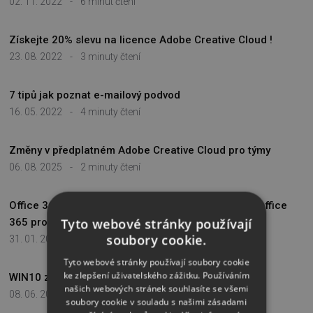
02. 11. 2022
-
6 minut čtení
Získejte 20% slevu na licence Adobe Creative Cloud !
23. 08. 2022
-
3 minuty čtení
7 tipů jak poznat e-mailový podvod
16. 05. 2022
-
4 minuty čtení
Změny v předplatném Adobe Creative Cloud pro týmy
06. 08. 2025
-
2 minuty čtení
Office 365 - Jak prodloužit platnost předplatného Office
Tyto webové stránky používají
365 pro domácnosti
soubory cookie.
31. 01. 2017
-
2 minuty čtení
Tyto webové stránky používají soubory cookie
ke zlepšení uživatelského zážitku. Používáním
WIN10 zvyšuje požadavky na PC
našich webových stránek souhlasíte se všemi
08. 06. 2016
-
2 minuty čtení
soubory cookie v souladu s našimi zásadami