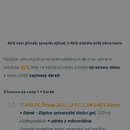
AVG vám přináší spoustu výhod, S AVG získáte vždy něco navíc
Využijte výhodných a neopakovatelných akcí na vybrané
produky
AVG
, kde na každý produkt získáte
výraznou slevu
a navíc ještě
zajímavý dárek
!
3 licence za cenu 1 + Dárek
1)
AVG PC Tuneup 2011 - 3 PC, 1 rok s 45% slevou
+ Dárek - Digitus univerzální čisticí gel,
200 ml,
biodegradable
+ utěrku z mikrovlákna.
Opravte problémy, které zpomalují váš počítač,