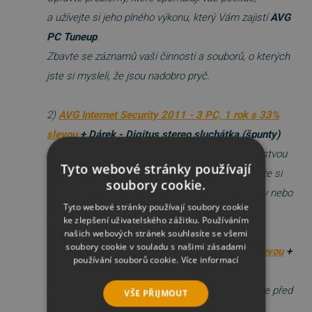
a užívejte si jeho plného výkonu, který Vám zajistí
AVG
PC Tuneup
.
Zbavte se záznamů vaší činnosti a souborů, o kterých
jste si mysleli, že jsou nadobro pryč.
2)
AVG Internet Security 2011 - 3 PC, 1 rok s 33%
slevou
+ Dárek - Digitus stereo sluchátka (špunty)
Aplikace
AVG Internet Security
poskytuje vícevrstvou
Tyto webové stránky používají
ochranu vždy, když jste připojeni k Internetu, takže si
soubory cookie.
nemusíte dělat starosti s krádežemi identity, viry nebo
Tyto webové stránky používají soubory cookie
přístupem na nebezpečné stránky.
ke zlepšení uživatelského zážitku. Používáním
našich webových stránek souhlasíte se všemi
soubory cookie v souladu s našimi zásadami
3)
AVG Anti-Virus 2011 - 3 PC, 1 rok s 46% slevou
+
používání souborů cookie.
Více informací
Dárek
-
Digitus sluchátko s mikrofonem
AVG Anti-Virus poskytuje ochranu v reálném čase před
VŠE PŘIJMOUT
nejpokročilejšími hrozbami. Chatujte, stahujte