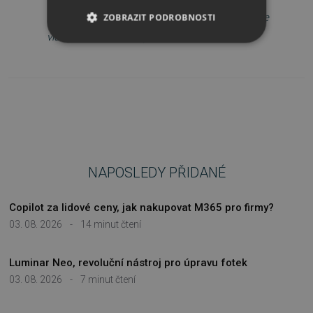
a zasílejte soubory bez obav; hrajte hry a sledujte
ZOBRAZIT PODROBNOSTI
videa bez starostí a vyrušování.
NEZBYTNĚ NUTNÉ SOUBORY
VÝKONOVÉ SOUBORY
SOUBORY CÍLENÍ
FUNKČNÍ SOUBORY
NAPOSLEDY PŘIDANÉ
NEZAŘAZENÉ SOUBORY
Copilot za lidové ceny, jak nakupovat M365 pro firmy?
03. 08. 2026
-
14 minut čtení
Nezbytně nutné soubory
Luminar Neo, revoluční nástroj pro úpravu fotek
Výkonové soubory
Soubory cílení
03. 08. 2026
-
7 minut čtení
Funkční soubory
Nezařazené soubory
Nezbytně nutné soubory cookie umožňují