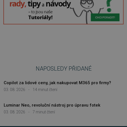
základní funkce webových stránek, jako je
přihlášení uživatele a správa účtu. Webové
stránky nelze bez nezbytně nutných souborů
cookie správně používat.
Provider
/
Název
Vyprší
Doména
_GRECAPTCHA
5 měsíců
Google LLC
3 týdny
www.google.com
NAPOSLEDY PŘIDANÉ
__cf_bm
29 minut
Cloudflare Inc.
Copilot za lidové ceny, jak nakupovat M365 pro firmy?
54 sekund
.discordapp.net
03. 08. 2026
-
14 minut čtení
Luminar Neo, revoluční nástroj pro úpravu fotek
03. 08. 2026
-
7 minut čtení