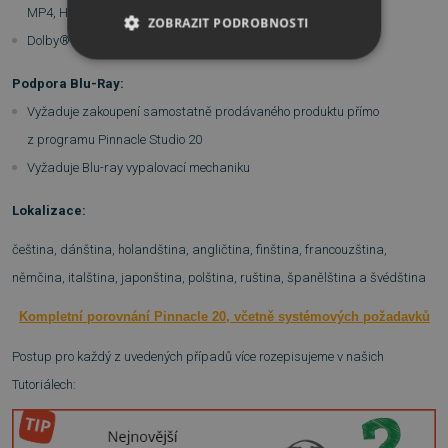
MP4, H.264, DivX Plus® MKV, JPEG, TIF, TGA, BMP
ZOBRAZIT PODROBNOSTI
Dolby® Digital 5.1-kanálový zvuk
NEZBYTNĚ NUTNÉ SOUBORY
Podpora Blu-Ray:
Vyžaduje zakoupení samostatně prodávaného produktu přímo
VÝKONOVÉ SOUBORY
z programu Pinnacle Studio 20
SOUBORY CÍLENÍ
Vyžaduje Blu-ray vypalovací mechaniku
FUNKČNÍ SOUBORY
Lokalizace:
čeština, dánština, holandština, angličtina, finština, francouzština,
NEZAŘAZENÉ SOUBORY
němčina, italština, japonština, polština, ruština, španělština a švédština
Kompletní porovnání Pinnacle 20, včetně systémových požadavků
Nezbytně nutné soubory
Postup pro každý z uvedených případů více rozepisujeme v našich
Výkonové soubory
Soubory cílení
Tutoriálech:
Funkční soubory
Nezařazené soubory
Nezbytně nutné soubory cookie umožňují