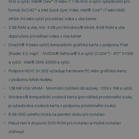
GHz a vyšší; Intel® Core™ i5 nebo i7 1.06 GHz a vyšší vyžadováno pro
formát AVCHD™ a Intel Quick Sync Video; Intel® Core™ i7 nebo AMD
Athlon X4 nebo vyšší pro editaci videa z více kamer
2 GB RAM a více, min. 4 GB pro Windows® 64-bit, 8 GB RAM a více
doporučeno pro editaci videa z více kamer
DirectX® 9 (nebo vyšší) kompatibilní grafická karta s podporou Pixel
Shader 3.0, např.: - NVIDIA® GeForce® 6 a vyšší (CUDA™) - ATI™ X1000
a vyšší - Intel® GMA X3000 a vyšší
Podpora HEVC (H.265) vyžaduje hardware PC nebo grafickou kartu
s podporou tohoto kodeku
128 MB VGA VRAM - Minimální rozlišení obrazovky: 1024 x 768 a vyšší
Windows® kompatibilní zvuková karta (pro náhled prostorového zvuku
je vyžadována zvuková karta s podporou prostorového zvuku)
8 GB HDD volného místa na pevném disku pro instalaci
Pokud není k dispozici DVD-ROM pro instalaci je možné instalaci
stáhnout