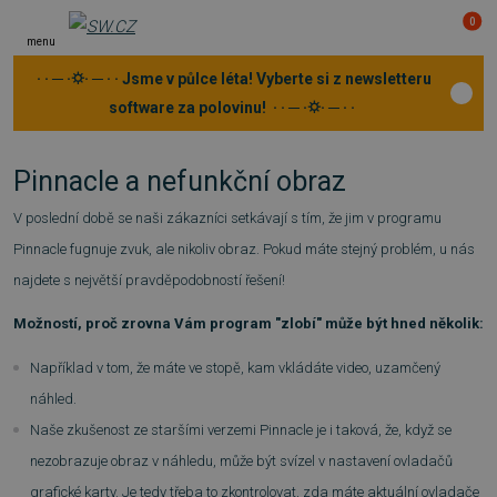
0
menu
· · ─ ·⛭· ─ · · Jsme v půlce léta! Vyberte si z newsletteru
software za polovinu! · · ─ ·⛭· ─ · ·
Pinnacle a nefunkční obraz
V poslední době se naši zákazníci setkávají s tím, že jim v programu
Pinnacle fugnuje zvuk, ale nikoliv obraz. Pokud máte stejný problém, u nás
najdete s největší pravděpodobností řešení!
Možností, proč zrovna Vám program "zlobí" může být hned několik:
Například v tom, že máte ve stopě, kam vkládáte video, uzamčený
náhled.
Naše zkušenost ze staršími verzemi Pinnacle je i taková, že, když se
nezobrazuje obraz v náhledu, může být svízel v nastavení ovladačů
grafické karty. Je tedy třeba to zkontrolovat, zda máte aktuální ovladače