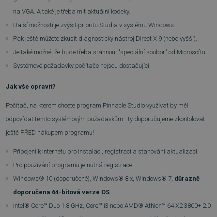
na VGA. A také je třeba mít aktuální kodeky.
Další možností je zvýšit prioritu Studia v systému Windows.
Pak ještě můžete zkusit diagnostický nástroj Direct X 9 (nebo vyšší).
Je také možné, že bude třeba stáhnout "speciální soubor" od Microsoftu.
Systémové požadavky počítače nejsou dostačující.
Jak vše opravit?
Počítač, na kterém chcete program Pinnacle Studio využívat by měl
odpovídat těmto systémovým požadavkům - ty doporučujeme zkontolovat
ještě PŘED nákupem programu!
Připojení k internetu pro instalaci, registraci a stahování aktualizací.
Pro používání programu je nutná registrace!
Windows® 10 (doporučené), Windows® 8.x, Windows® 7,
důrazně
doporučena 64-bitová verze OS
Intel® Core™ Duo 1.8 GHz, Core™ i3 nebo AMD® Athlon™ 64 X2 3800+ 2.0