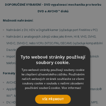
DOPORUČENÉ VYBAVENÍ - DVD vypalovací mechanika pro tvorbu
DVD a AVCHD™ disků
Možnosti nahrávání:
Nahrávání z DV, HDV a Digital8 kamer (vyžaduje port FireWire v PC)
Nahrávání z analogových zdrojů videa jako 8 mm, HI 8, VHS, SVHS,
VHS-C, SVHS-C, nebo VCRs (NTSC/PAL/SECAM) (vyžaduje kompatibilní
Dazzle hardware)
Tyto webové stránky používají
Import z AVCHD™ a dalších kamer, digitálních fotoaparátů, mobilních
soubory cookie.
telefonů a dalších
Tyto webové stránky používají soubory cookie
Formáty pro export:
ke zlepšení uživatelského zážitku. Používáním
našich webových stránek souhlasíte se všemi
AVCHD™, DVD (DVD-R, DVD-RW, DVD+R nebo DVD+RW, DL)
soubory cookie v souladu s našimi zásadami
používání souborů cookie.
Více informací
Apple® iPod®/iPhone®/iPad®/TV, Sony® PSP®/PS3/PS4, Nintendo®
Wii™, Microsoft® Xbox® kompatibilní formáty
VŠE PŘIJMOUT
DV, HDV, AVI, DivX, WMV, MPEG-1/-2/-4, Flash, 3GP, WAV, MP2, MP3,