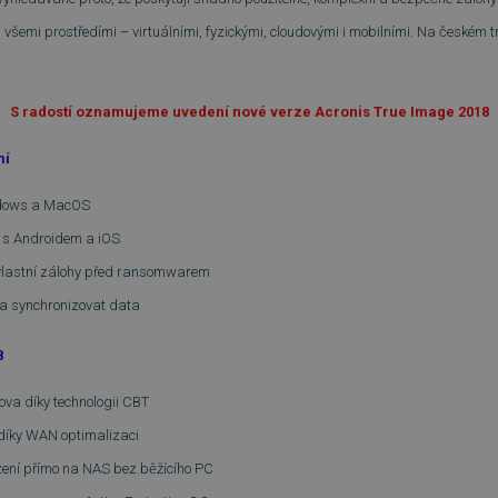
všemi prostředími – virtuálními, fyzickými, cloudovými i mobilními. Na českém 
S radostí oznamujeme uvedení nové verze Acronis True Image 2018
mí
ndows a MacOS
í s Androidem a iOS
 vlastní zálohy před ransomwarem
 a synchronizovat data
8
ova díky technologii CBT
 díky WAN optimalizaci
zení přímo na NAS bez běžícího PC