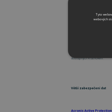
Tyto webov
webových st
Aktivity a statistiky záloh
Backup Activity and Statis
Je nová funkce, která sledujt
jsou už uloženy. Uvidíte množ
dostupných k obnovení.
NEZBYTNĚ NUTN
FUNKČNÍ SOUBO
Větší zabezpečení dat
Nezbytně nutn
Nezbytně nutné soubory cook
bez nezbytně nutných soubo
Acronis Active Protectio