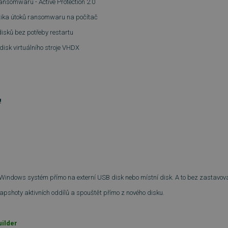
ansomwaru - Active Protection 2.0
stika útoků ransomwaru na počítač
disků bez potřeby restartu
 disk virtuálního stroje VHDX
!
Windows systém přímo na externí USB disk nebo místní disk. A to bez zastavov
pshoty aktivních oddílů a spouštět přímo z nového disku.
uilder