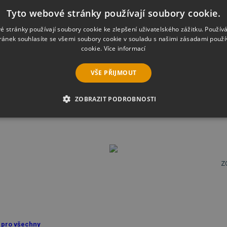
Tyto webové stránky používají soubory cookie.
é stránky používají soubory cookie ke zlepšení uživatelského zážitku. Použív
ránek souhlasíte se všemi soubory cookie v souladu s našimi zásadami použí
ování
cookie.
Více informací
tics
VŠE PŘIJMOUT
e status záloh, velikosti souborů a rychlost zálohování nebo barevné ukazatele pro
ZOBRAZIT PODROBNOSTI
ství zazálohovaných dat, počet verzí zálohy v úložišti, ale také počty fotek, vide
É SOUBORY
VÝKONOVÉ SOUBORY
SOUBORY CÍLENÍ
RY
NEZAŘAZENÉ SOUBORY
zd
é soubory
Výkonové soubory
Soubory cílení
Funkční soubory
Neza
ie umožňují základní funkce webových stránek, jako je přihlášení uživatele a správa 
rů cookie správně používat.
n pro všechny