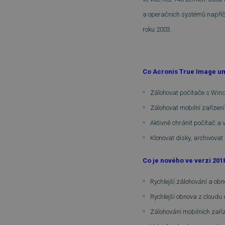
a operačních systémů napříč 
roku 2003.
Co Acronis True Image u
Zálohovat počítače s Wi
Zálohovat mobilní zařízen
Aktivně chránit počítač a
Klonovat disky, archivovat
Co je nového ve verzi 201
Rychlejší zálohování a obn
Rychlejší obnova z cloudu
Zálohování mobilních zaří