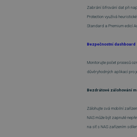
Zabrání šifrování dat při na
Název
Protection využívá heuristic
_GRECAPTCHA
Standard a Premium edicí Acr
__cf_bm
Bezpečnostní dashboard
__cf_bm
Monitorujte počet procesů oz
basket
důvěryhodných aplikací pro j
PHPSESSID
Bezdrátové zálohování m
__cf_bm
Zálohujte svá mobilní zařízen
NAS může být zapnuté nepřetrž
PHPSESSID
na síť s NAS zařízením sdíle