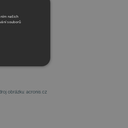
áním našich
vání souborů
 jednotlivé typy dat, které
í, hudby a dokumentů
roj obrázku: acronis.cz
řazené soubory
účtu. Webové stránky nelze