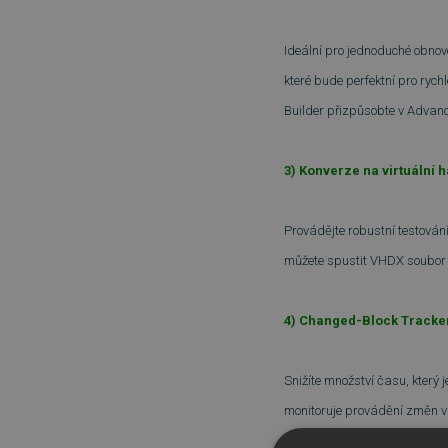
Ideální pro jednoduché obnov
které bude perfektní pro ryc
Builder přizpůsobte v Adva
3) Konverze na virtuální 
Provádějte robustní testován
můžete spustit VHDX soubor 
4) Changed-Block Tracke
Snižíte množství času, který 
monitoruje provádění změn v 
jde o malé změny (méně než 