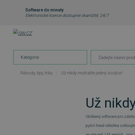
Software do minuty
Elektronické licence dostupné okamžitě, 24/7
Kategorie
Návody, tipy, triky
/
Už nikdy neztratíte jediný soubor!
Už nikdy
Oblíbený software pro zálohov
pyšní hned několika světovými
ve více než 145 zemích. Jsou