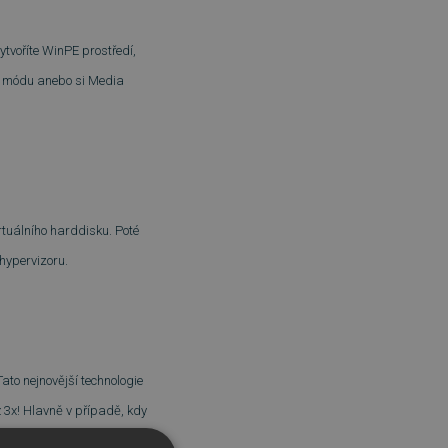
tvoříte WinPE prostředí,
le módu anebo si Media
rtuálního harddisku. Poté
 hypervizoru.
ato nejnovější technologie
 3x! Hlavně v případě, kdy