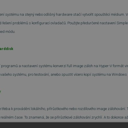
ení systému na stejný nebo odlišný hardware stačí vytvořit spouštěcí médium. Vy
hlé řešení problémů s konfigurací ovladačů. Použijte předurčené nastavení Simp
nced módu.
harddisk
í programů a nastavení systému konverzí full image záloh na Hyper-V formát vi
vašeho systému, pro testování, anebo spustit vícero kopií systému na Windows
r
je třeba k provádění lokálního, přírůstkového nebo rozdílového image zálohování. T
reálném čase. To znamená, že se přírůstkové zálohování zrychlí. A to dokonce až
30% disku).