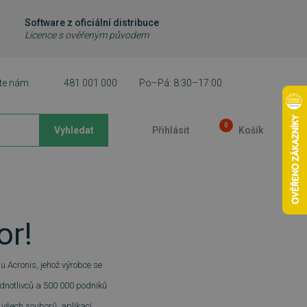
Software z oficiální distribuce
Licence s ověřeným původem
te nám
481 001 000
Po–Pá: 8:30–17:00
0
Vyhledat
Přihlásit
Košík
or!
u Acronis, jehož výrobce se
ednotlivců a 500 000 podniků
 všech souborů, aplikací