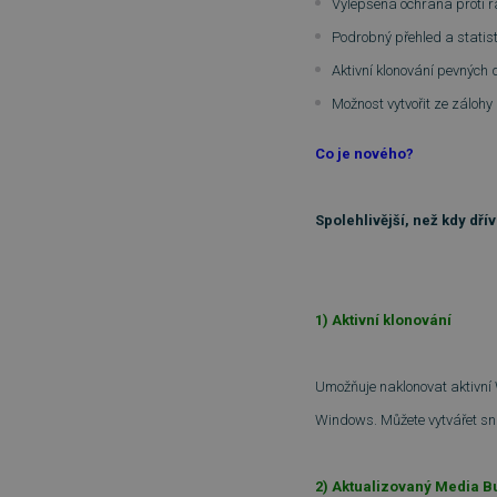
Vylepšená ochrana proti r
Podrobný přehled a stati
Aktivní klonování pevných 
Možnost vytvořit ze zálohy
Co je nového?
Spolehlivější, než kdy dřív
1) Aktivní klonování
Umožňuje naklonovat aktivní 
Windows. Můžete vytvářet sna
2) Aktualizovaný Media B