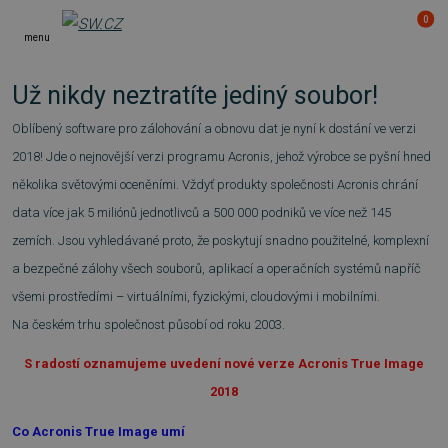
0
menu
Už nikdy neztratíte jediný soubor!
Oblíbený software pro zálohování a obnovu dat je nyní k dostání ve verzi
2018! Jde o nejnovější verzi programu Acronis, jehož výrobce se pyšní hned
několika světovými oceněními. Vždyť produkty společnosti Acronis chrání
data více jak 5 miliónů jednotlivců a 500 000 podniků ve více než 145
zemích. Jsou vyhledávané proto, že poskytují snadno použitelné, komplexní
a bezpečné zálohy všech souborů, aplikací a operačních systémů napříč
všemi prostředími – virtuálními, fyzickými, cloudovými i mobilními.
Na českém trhu společnost působí od roku 2003.
S radostí oznamujeme uvedení nové verze Acronis True Image
2018
Co Acronis True Image umí