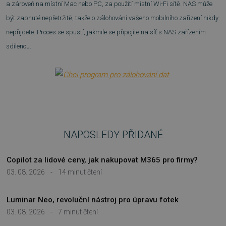
a zároveň na místní Mac nebo PC, za použití místní Wi-Fi sítě. NAS může
být zapnuté nepřetržitě, takže o zálohování vašeho mobilního zařízení nikdy
nepřijdete. Proces se spustí, jakmile se připojíte na síť s NAS zařízením
__cf_bm
29 minut
Cloudflare Inc.
54 sekund
sdílenou.
.discordapp.net
NAPOSLEDY PŘIDANÉ
__cf_bm
29 minut
Cloudflare Inc.
55 sekund
.heureka.cz
Copilot za lidové ceny, jak nakupovat M365 pro firmy?
03. 08. 2026
-
14 minut čtení
Luminar Neo, revoluční nástroj pro úpravu fotek
03. 08. 2026
-
7 minut čtení