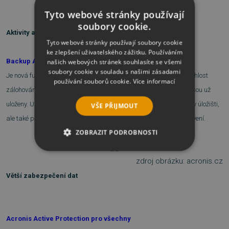
Tyto webové stránky používají
soubory cookie.
Aktivity a statistiky zálohování
Tyto webové stránky používají soubory cookie
ke zlepšení uživatelského zážitku. Používáním
Backup Activity and Statistics
našich webových stránek souhlasíte se všemi
soubory cookie v souladu s našimi zásadami
Je nová funkce, která sledujte status záloh, velikosti souborů a rychlost
používání souborů cookie.
Více informací
zálohování nebo barevné ukazatele pro jednotlivé typy dat, které jsou už
uloženy. Uvidíte množství zazálohovaných dat, počet verzí zálohy v úložišti,
VŠE PŘIJMOUT
ale také počty fotek, videí, hudby a dokumentů dostupných k obnovení.
ZOBRAZIT PODROBNOSTI
NEZBYTNĚ NUTNÉ SOUBORY
zdroj obrázku: acronis.cz
Větší zabezpečení dat
VÝKONOVÉ SOUBORY
SOUBORY CÍLENÍ
Acronis Active Protection pro všechny
FUNKČNÍ SOUBORY