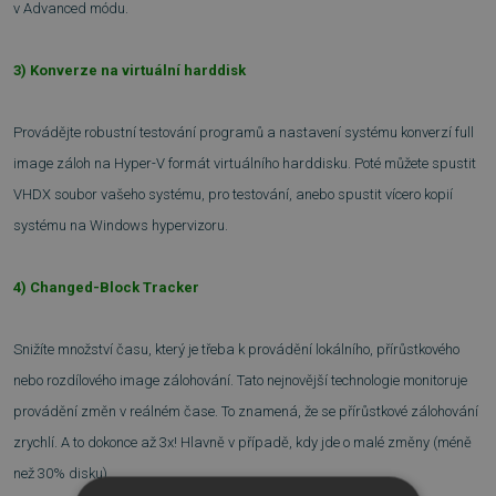
v Advanced módu.
3) Konverze na virtuální harddisk
Provádějte robustní testování programů a nastavení systému konverzí full
image záloh na Hyper-V formát virtuálního harddisku. Poté můžete spustit
VHDX soubor vašeho systému, pro testování, anebo spustit vícero kopií
systému na Windows hypervizoru.
4) Changed-Block Tracker
Snižíte množství času, který je třeba k provádění lokálního, přírůstkového
nebo rozdílového image zálohování. Tato nejnovější technologie monitoruje
provádění změn v reálném čase. To znamená, že se přírůstkové zálohování
zrychlí. A to dokonce až 3x! Hlavně v případě, kdy jde o malé změny (méně
než 30% disku).