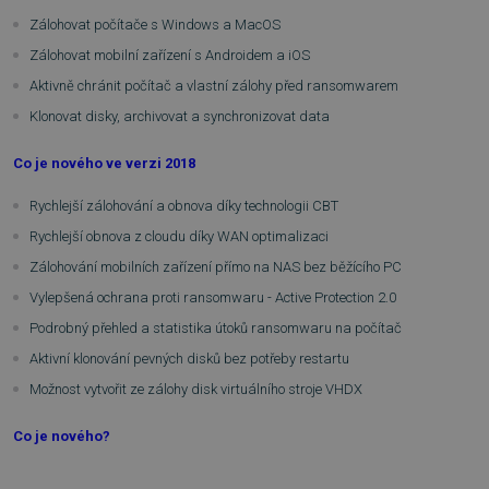
Zálohovat počítače s Windows a MacOS
Zálohovat mobilní zařízení s Androidem a iOS
Aktivně chránit počítač a vlastní zálohy před ransomwarem
Klonovat disky, archivovat a synchronizovat data
Co je nového ve verzi 2018
Rychlejší zálohování a obnova díky technologii CBT
Rychlejší obnova z cloudu díky WAN optimalizaci
Zálohování mobilních zařízení přímo na NAS bez běžícího PC
Vylepšená ochrana proti ransomwaru - Active Protection 2.0
Podrobný přehled a statistika útoků ransomwaru na počítač
Aktivní klonování pevných disků bez potřeby restartu
Možnost vytvořit ze zálohy disk virtuálního stroje VHDX
Co je nového?