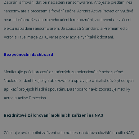
Zabrání šifrování dat při napadení ransomwarem. A to ještě předtím, než
ransomware s procesem šifrování začne. Acronis Active Protection využívá
NEZAŘAZENÉ SOUBORY
heuristické analýzy a strojového učení k rozpoznání, zastavení a zvrácení
efektů napadení ransomwarem. Je součástí Standard a Premium edicí
Acronis True Image 2018, verze pro Macy je nyní také k dostání.
Nezbytně nutné soubory
Výkonové soubory
Soubory cílení
Bezpečnostní dashboard
Funkční soubory
Nezařazené soubory
Nezbytně nutné soubory cookie umožňují
Monitorujte počet procesů označených za potencionálně nebezpečné.
základní funkce webových stránek, jako je
Následně, identifikujte ty zablokované a spravujte whitelist důvěryhodných
přihlášení uživatele a správa účtu. Webové
stránky nelze bez nezbytně nutných souborů
aplikací pro jejich hladké spouštění. Dashboard navíc zobrazuje metriky
cookie správně používat.
Acronis Active Protection.
Provider
/
Název
Vyprší
Doména
_GRECAPTCHA
5 měsíců
Google LLC
Bezdrátové zálohování mobilních zařízení na NAS
3 týdny
www.google.com
Zálohujte svá mobilní zařízení automaticky na datová úložiště na síti (NAS)