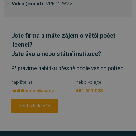
Video (export):
MPEG4, WMV
basket
.www.sw.cz
2 týdny 
Jste firma a máte zájem o větší počet
dní
licencí?
Jste škola nebo státní instituce?
Připravíme nabídku přesně podle vašich potřeb
napište na
nebo volejte
PHPSESSID
Zavření
PHP.net
prohlížeč
.www.sw.sk
multilicence@sw.cz
481 001 003
Kontaktujte nás