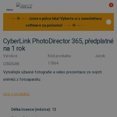
0
menu
· · ─ ·⛭· ─ · · Jsme v půlce léta! Vyberte si z newsletteru
software za polovinu! · · ─ ·⛭· ─ · ·
CyberLink PhotoDirector 365, předplatné
na 1 rok
Výrobce:
Kód produktu:
Jazyk:
17064
CYBERLINK
Vytvářejte úžasné fotografie a video prezentace ze svých
snímků z fotoaparátu.
více o produktu
Délka licence (měsíce): 12