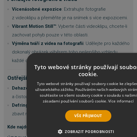
Vícenásobné expozice
: Extrahujte fotografie
z videoklipu a přeměňte je na snímek s více expozicemi.
Vibrant Motion Still™
: Vyberte části videoklipu, chcete-li
zachovat pohyb pouze v této oblasti.
Výměna tváří z videa na fotografii
: Udělejte pro každého
dokonalý obrázek výběrem toho nejlepšího vzhledu
každé osoby ve videu a vytvořte fotografii.
Tyto webové stránky používají soubo
cookie.
Ostřejší snímky a lepší jasnost
Tyto webové stránky používají soubory cookie ke zlepše
Dehaze:
Odstraňte opar, mlhu a smog a odhalte svěží
uživatelského zážitku. Používáním našich webových strá
souhlasíte se všemi soubory cookie v souladu s našimi
a čistou krajinu
zásadami používání souborů cookie.
Více informací
Defringe:
Jednoduchý nástroj v jednom kroku, jak se
zbavit rušivých barevných třásní pro ostřejší vzhled.
VŠE PŘIJMOUT
Kde najdu produkt
ZOBRAZIT PODROBNOSTI