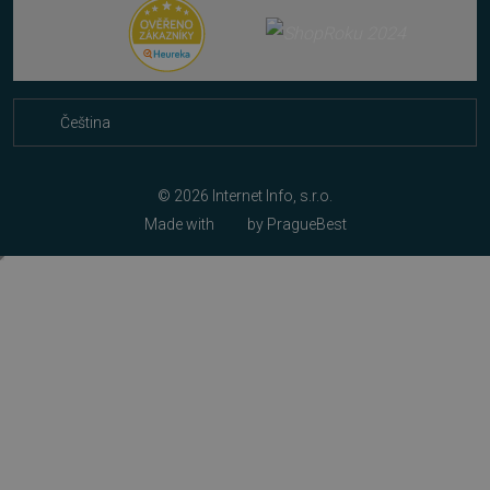
Napište nám
Nákup multilicencí
Facebook
Cookies
Čeština
Slovenčina
© 2026 Internet Info, s.r.o.
Made with
by
PragueBest
VISITOR_PRIVACY_METADATA
5 měsíc
YouTube
4 týdny
.youtube.com