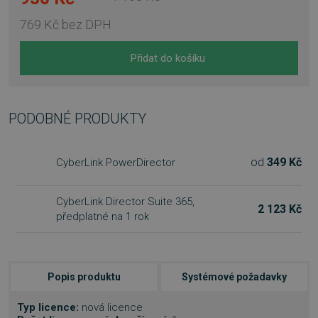
769 Kč
bez DPH
Přidat do košíku
PODOBNÉ PRODUKTY
od
349 Kč
CyberLink PowerDirector
CyberLink Director Suite 365,
2 123 Kč
předplatné na 1 rok
Popis produktu
Systémové požadavky
Typ licence:
nová licence