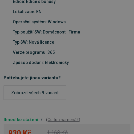
Edice: Edice s bonusy
Lokalizace: EN
Operační systém: Windows
Typ použití SW: Domácnost i Firma
Typ SW: Nová licence
Verze programu: 365
Způsob dodání: Elektronicky
Potřebujete jinou variantu?
Zobrazit všech 9 variant
Ihned ke stažení
/
(
Co to znamená?
)
930 Kč
1 163 Kč