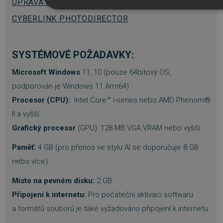
ÚPRAVA A SPRÁVA FOTOGRAFIÍ
CYBERLINK
NEZBYTNĚ NUTNÉ SOUBORY
CYBERLINK PHOTODIRECTOR
VÝKONOVÉ SOUBORY
SOUBORY CÍLE
SYSTÉMOVÉ POŽADAVKY:
FUNKČNÍ SOUBORY
Microsoft Windows
11, 10 (pouze 64bitový OS,
NEZAŘAZENÉ SOUBORY
podporován je Windows 11 Arm64)
Procesor (CPU):
Intel Core™ i-series nebo AMD Phenom®
II a vyšší
Grafický procesor
(GPU): 128 MB VGA VRAM nebo vyšší
Nezbytně nutné soubory
Výkonové soubory
Soubory cílení
Funkční soubory
Nezařazené soubor
Paměť:
4 GB (pro přenos ve stylu AI se doporučuje 8 GB
nebo více)
Nezbytně nutné soubory cookie umožňují základní funkce
webových stránek, jako je přihlášení uživatele a správa účtu.
Webové stránky nelze bez nezbytně nutných souborů cookie
Místo na pevném disku:
2 GB
správně používat.
Připojení k internetu:
Pro počáteční aktivaci softwaru
Provider
/
Název
Vyprší
a formátů souborů je také vyžadováno připojení k internetu.
Doména