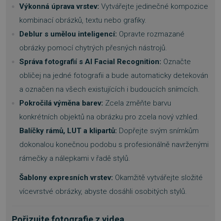
Výkonná úprava vrstev:
Vytvářejte jedinečné kompozice
kombinací obrázků, textu nebo grafiky.
Deblur s umělou inteligencí:
Opravte rozmazané
obrázky pomocí chytrých přesných nástrojů.
Správa fotografií s AI Facial Recognition:
Označte
obličej na jedné fotografii a bude automaticky detekován
a označen na všech existujících i budoucích snímcích.
Pokročilá výměna barev:
Zcela změňte barvu
konkrétních objektů na obrázku pro zcela nový vzhled.
Balíčky rámů, LUT a klipartů:
Dopřejte svým snímkům
dokonalou konečnou podobu s profesionálně navrženými
rámečky a nálepkami v řadě stylů.
Šablony expresních vrstev:
Okamžitě vytvářejte složité
vícevrstvé obrázky, abyste dosáhli osobitých stylů.
Pořizujte fotografie z videa