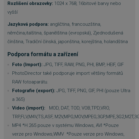
_GRECAPTCHA
5 měsíc
Google LLC
Rozlišení obrazovky:
1024 x 768, 16bitové barvy nebo
3 týdny
www.google.com
vyšší
Jazyková podpora:
angličtina, francouzština,
němčina,italština, španělština (evropská), Zjednodušená
čínština, Tradiční čínská, japonština, korejština, holandština
__cf_bm
29 minu
Cloudflare Inc.
Podpora formátu a zařízení
54 sekun
.discordapp.net
Foto (Import):
JPG, TIFF, RAW, PNG, PHI, BMP, HEIF, GIF
PhotoDirector také podporuje import většiny formátů
RAW fotoaparátu.
Fotografie (export):
JPG, TIFF, PNG, GIF, PHI (pouze Ultra
a 365)
Video (import):
MOD, DAT, TOD, VOB,TPD,VRO,
__cf_bm
29 minu
Cloudflare Inc.
55 sekun
.heureka.cz
TRP,FLV,M4V,TS,ASF, M2V,MPG,MOV,MPEG,3GP,MPE,3G2,M2T,
MP4 *H.265 pouze v systému Windows, AVI *Pouze
verze pro Windows,WMV *Pouze verze pro Windows,