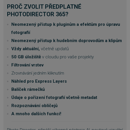
PROČ ZVOLIT PŘEDPLATNÉ
PHOTODIRECTOR 365?
Neomezený přístup k pluginům a efektům pro úpravu
fotografií
Neomezený přístup k hudebním doprovodům a klipům
Vždy aktuální,
včetně updatů
50 GB úložiště
v cloudu pro vaše projekty
Filtrování vrstev
Zrovnávání jedním kliknutím
Náhled pro Express Layers
Balíček rámečků
Údaje o pořízení fotografií včetně metadat
Rozpoznávání obličejů
A mnoho dalších funkcí!
Photo Director přináší výkonné nástroje AI, poutavé vizuální