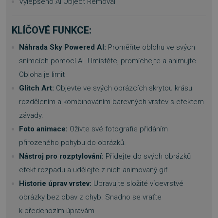
Vylepšeno AI Object Removal
KLÍČOVÉ FUNKCE:
Náhrada Sky Powered AI:
Proměňte oblohu ve svých
snímcích pomocí AI. Umístěte, promíchejte a animujte.
Obloha je limit
Glitch Art:
Objevte ve svých obrázcích skrytou krásu
rozdělením a kombinováním barevných vrstev s efektem
závady.
Foto animace:
Oživte své fotografie přidáním
přirozeného pohybu do obrázků.
Nástroj pro rozptylování:
Přidejte do svých obrázků
efekt rozpadu a udělejte z nich animovaný gif.
Historie úprav vrstev:
Upravujte složité vícevrstvé
obrázky bez obav z chyb. Snadno se vraťte
k předchozím úpravám