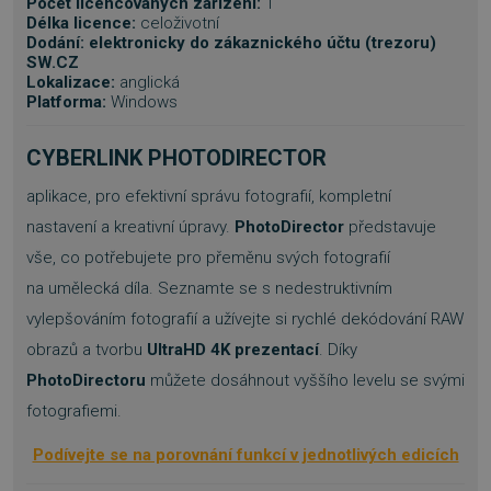
Počet licencovaných zařízení:
1
Délka licence:
celoživotní
Dodání: elektronicky do zákaznického účtu (trezoru)
SW.CZ
Lokalizace:
anglická
Platforma:
Windows
CYBERLINK PHOTODIRECTOR
aplikace, pro efektivní správu fotografií, kompletní
nastavení a kreativní úpravy.
PhotoDirector
představuje
vše, co potřebujete pro přeměnu svých fotografií
na umělecká díla. Seznamte se s nedestruktivním
vylepšováním fotografií a užívejte si rychlé dekódování RAW
obrazů a tvorbu
UltraHD 4K prezentací
. Díky
PhotoDirectoru
můžete dosáhnout vyššího levelu se svými
fotografiemi.
Podívejte se na porovnání funkcí v jednotlivých edicích