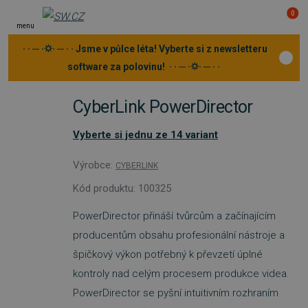
0
menu
· · ─ ·⛭· ─ · · Jsme v půlce léta! Vyberte si z newsletteru
software za polovinu! · · ─ ·⛭· ─ · ·
CyberLink PowerDirector
Vyberte si jednu ze 14 variant
Výrobce:
CYBERLINK
Kód produktu: 100325
PowerDirector přináší tvůrcům a začínajícím
producentům obsahu profesionální nástroje a
špičkový výkon potřebný k převzetí úplné
kontroly nad celým procesem produkce videa.
PowerDirector se pyšní intuitivním rozhraním