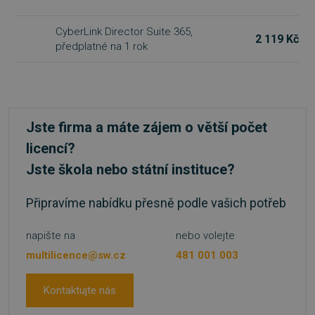
basket
.www.sw.cz
2 týdny 6
CyberLink Director Suite 365,
dní
2 119 Kč
předplatné na 1 rok
Jste firma a máte zájem o větší počet
PHPSESSID
Zavřením
PHP.net
licencí?
prohlížeče
.www.sw.sk
Jste škola nebo státní instituce?
Připravíme nabídku přesně podle vašich potřeb
napište na
nebo volejte
multilicence@sw.cz
481 001 003
Kontaktujte nás