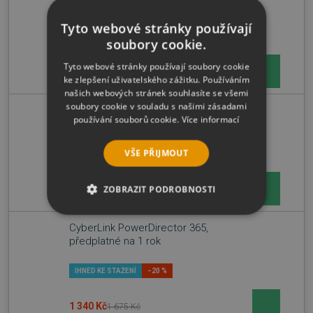
Tyto webové stránky používají
IHNED KE STAŽENÍ
−10 %
soubory cookie.
Tyto webové stránky používají soubory cookie
1 900 Kč
2 111 Kč
ke zlepšení uživatelského zážitku. Používáním
našich webových stránek souhlasíte se všemi
soubory cookie v souladu s našimi zásadami
CyberLink PowerDirector 21 Ultra
používání souborů cookie.
Více informací
VŠE PŘIJMOUT
IHNED KE STAŽENÍ
−60 %
844 Kč
ZOBRAZIT PODROBNOSTI
2 111 Kč
NEZBYTNĚ NUTNÉ SOUBORY
CyberLink PowerDirector 365,
předplatné na 1 rok
VÝKONOVÉ SOUBORY
IHNED KE STAŽENÍ
−20 %
SOUBORY CÍLENÍ
1 340 Kč
1 675 Kč