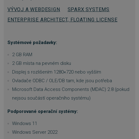
FUNKČNÍ SOUBORY
VÝVOJ A WEBDESIGN
SPARX SYSTEMS
ENTERPRISE ARCHITECT, FLOATING LICENSE
NEZAŘAZENÉ SOUBORY
Systémové požadavky:
Nezbytně nutné soubory
2 GB RAM
Výkonové soubory
Soubory cílení
2 GB místa na pevném disku
Funkční soubory
Nezařazené soubory
Displej s rozlišením 1280×720 nebo vyšším
Ovladače ODBC / OLE/DB tam, kde jsou potřeba
Nezbytně nutné soubory cookie umožňují
základní funkce webových stránek, jako je
Microsoft Data Access Components (MDAC) 2.8 (pokud
přihlášení uživatele a správa účtu. Webové
stránky nelze bez nezbytně nutných souborů
nejsou součástí operačního systému)
cookie správně používat.
Provider
/
Podporované operační systémy:
Název
Vyprší
Doména
Windows 11
_GRECAPTCHA
5 měsíců
Google LLC
3 týdny
www.google.com
Windows Server 2022