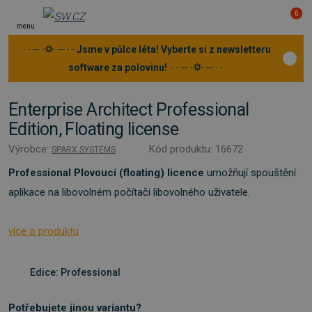
0
menu
· · ─ ·⛭· ─ · · Jsme v půlce léta! Vyberte si z newsletteru
software za polovinu! · · ─ ·⛭· ─ · ·
Enterprise Architect Professional
Edition, Floating license
Výrobce:
Kód produktu: 16672
SPARX SYSTEMS
Professional
Plovoucí (floating) licence
umožňují spouštění
aplikace na libovolném počítači libovolného uživatele.
více o produktu
Edice: Professional
Potřebujete jinou variantu?