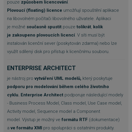
pouze
způsobem licencování
.
Plovoucí (floating) licence
umožňují spouštění aplikace
na libovolném počítači libovolného uživatele. Aplikaci
je možné
současně spustit
pouze
tolikrát
,
kolik
je zakoupeno plovoucích licencí
. V síti musí být
instalován licenční sever (poskytován zdarma) nebo lze
využít sdílený disk pro přístup k licenčnímu souboru.
ENTERPRISE ARCHITECT
je nástroj pro
vytváření UML modelů,
který poskytuje
podporu pro modelování během celého životního
cyklu.
Enterprise Architect
podporuje následující modely
- Business Process Model, Class model, Use Case model,
Activity model, Sequence model a Component
model. Výstup je možný ve
formátu RTF
(dokumentace)
a
ve formátu XMI
pro spolupráci s ostatními produkty.