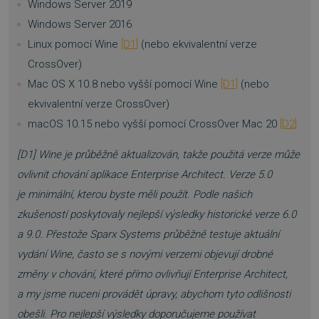
Windows Server 2019
Windows Server 2016
Linux pomocí Wine
[D1]
(nebo ekvivalentní verze
CrossOver)
__cf_bm
29 minut
Cloudflare Inc.
Mac OS X 10.8 nebo vyšší pomocí Wine
[D1]
(nebo
54 sekund
.discordapp.net
ekvivalentní verze CrossOver)
macOS 10.15 nebo vyšší pomocí CrossOver Mac 20
[D2]
[D1] Wine je průběžně aktualizován, takže použitá verze může
ovlivnit chování aplikace Enterprise Architect. Verze 5.0
je minimální, kterou byste měli použít. Podle našich
zkušeností poskytovaly nejlepší výsledky historické verze 6.0
__cf_bm
29 minut
Cloudflare Inc.
55 sekund
.heureka.cz
a 9.0. Přestože Sparx Systems průběžně testuje aktuální
vydání Wine, často se s novými verzemi objevují drobné
změny v chování, které přímo ovlivňují Enterprise Architect,
a my jsme nuceni provádět úpravy, abychom tyto odlišnosti
obešli. Pro nejlepší výsledky doporučujeme používat