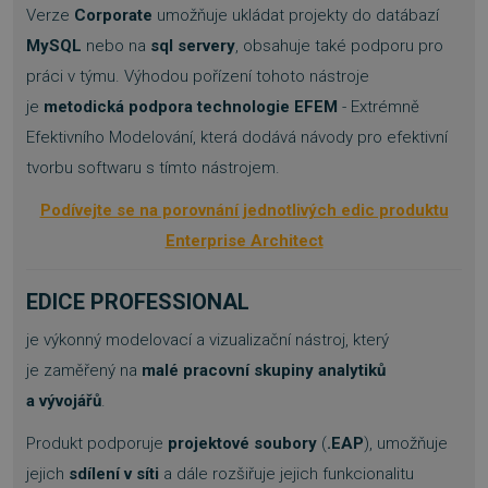
Verze
Corporate
umožňuje ukládat projekty do datábazí
MySQL
nebo na
sql servery
, obsahuje také podporu pro
práci v týmu. Výhodou pořízení tohoto nástroje
je
metodická podpora technologie EFEM
- Extrémně
Efektivního Modelování, která dodává návody pro efektivní
tvorbu softwaru s tímto nástrojem.
Podívejte se na porovnání jednotlivých edic produktu
Enterprise Architect
EDICE PROFESSIONAL
je výkonný modelovací a vizualizační nástroj, který
je zaměřený na
malé pracovní skupiny analytiků
a vývojářů
.
Produkt podporuje
projektové soubory
(
.EAP
), umožňuje
jejich
sdílení v síti
a dále rozšiřuje jejich funkcionalitu