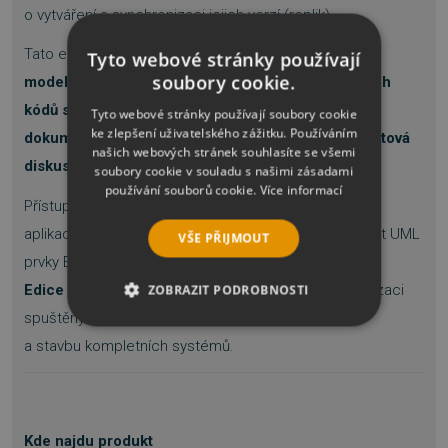
o vytváření a synchronizaci jejich verzí (replik).
Tato edice
obsahuje navíc
datové
Tyto webové stránky používají
soubory cookie.
modelování
,
generování
a
synchronizaci zdrojových
kódů s modely
,
generování kvalitní RTF
Tyto webové stránky používají soubory cookie
ke zlepšení uživatelského zážitku. Používáním
dokumentace
pomocí editovatelných šablon,
projektová
našich webových stránek souhlasíte se všemi
diskusní fóra
a podobně.
soubory cookie v souladu s našimi zásadami
používání souborů cookie.
Více informací
Přístup k automatizovanému rozhraní dává ostatním
aplikacím schopnost vytvářet, přistupovat a upravovat UML
VŠE PŘIJMOUT
prvky Enterprise Architectu.
Edice Professional
umožňuje týmům ladění a vizualizaci
ZOBRAZIT PODROBNOSTI
spuštěných aplikací, správu a sledování požadavků
NEZBYTNĚ NUTNÉ SOUBORY
a stavbu kompletních systémů.
VÝKONOVÉ SOUBORY
SOUBORY CÍLENÍ
Kde najdu produkt