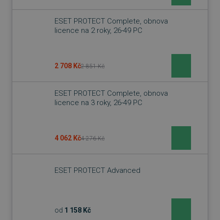
ESET PROTECT Complete, obnova
licence na 2 roky, 26-49 PC
2 708 Kč
2 851 Kč
basket
.www.sw.cz
2 týdny 6
dní
ESET PROTECT Complete, obnova
licence na 3 roky, 26-49 PC
4 062 Kč
4 276 Kč
PHPSESSID
Zavřením
PHP.net
ESET PROTECT Advanced
prohlížeče
.www.sw.sk
od
1 158 Kč