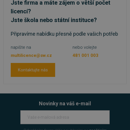
Jste firma a máte zájem o větší počet
PHPSESSID
Zavřením
PHP.net
licencí?
prohlížeče
.www.sw.cz
Jste škola nebo státní instituce?
Připravíme nabídku přesně podle vašich potřeb
napište na
nebo volejte
multilicence@sw.cz
481 001 003
Kontaktujte nás
Novinky na váš e-mail
VISITOR_PRIVACY_METADATA
5 měsíců
YouTube
4 týdny
.youtube.com