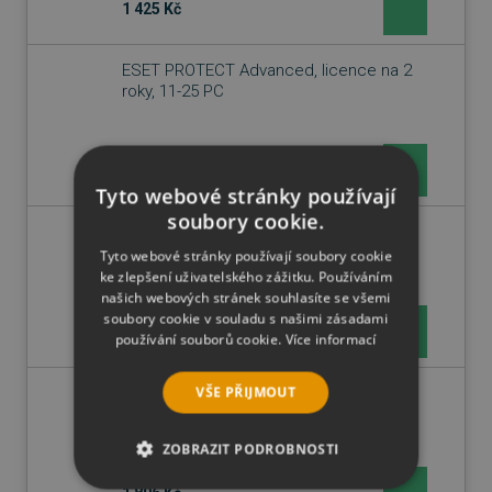
1 425 Kč
ESET PROTECT Advanced, licence na 2
roky, 11-25 PC
2 494 Kč
2 626 Kč
Tyto webové stránky používají
soubory cookie.
ESET PROTECT Complete, licence na 3
roky, 26-49 PC
Tyto webové stránky používají soubory cookie
ke zlepšení uživatelského zážitku. Používáním
našich webových stránek souhlasíte se všemi
soubory cookie v souladu s našimi zásadami
4 062 Kč
4 276 Kč
používání souborů cookie.
Více informací
VŠE PŘIJMOUT
ESET PROTECT Complete, obnova
licence na 1 roky, 5-10 PC
ZOBRAZIT PODROBNOSTI