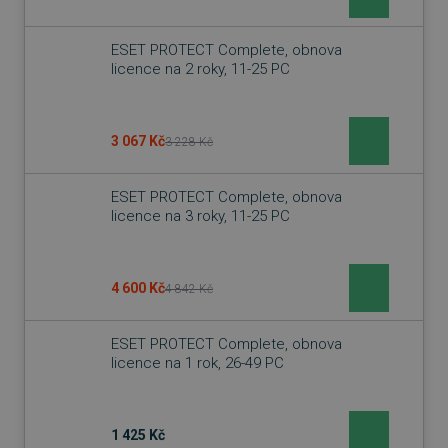
Provider
/
Název
Vyprší
Doména
ESET PROTECT Complete, obnova
licence na 2 roky, 11-25 PC
_GRECAPTCHA
5 měsíců
Google LLC
3 týdny
www.google.com
3 067 Kč
3 228 Kč
ESET PROTECT Complete, obnova
licence na 3 roky, 11-25 PC
__cf_bm
29 minut
Cloudflare Inc.
54 sekund
.discordapp.net
4 600 Kč
4 842 Kč
ESET PROTECT Complete, obnova
licence na 1 rok, 26-49 PC
__cf_bm
29 minut
Cloudflare Inc.
1 425 Kč
55 sekund
.heureka.cz