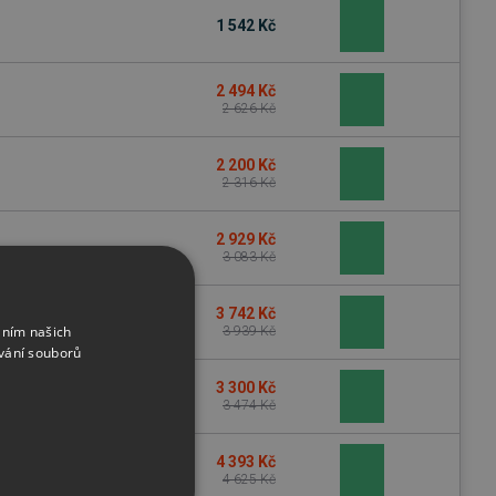
1 542 Kč
2 494 Kč
2 626 Kč
2 200 Kč
2 316 Kč
2 929 Kč
3 083 Kč
3 742 Kč
áním našich
3 939 Kč
vání souborů
3 300 Kč
3 474 Kč
4 393 Kč
4 625 Kč