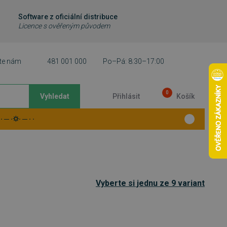
Software z oficiální distribuce
Licence s ověřeným původem
te nám
481 001 000
Po–Pá: 8:30–17:00
0
Vyhledat
Přihlásit
Košík
 ─ ·⛭· ─ · ·
Vyberte si jednu ze 9 variant