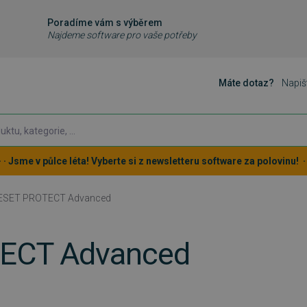
Poradíme vám s výběrem
Najdeme software pro vaše potřeby
Máte dotaz?
Napiš
 · · Jsme v půlce léta! Vyberte si z newsletteru software za polovinu! · ·
ESET PROTECT Advanced
ECT Advanced