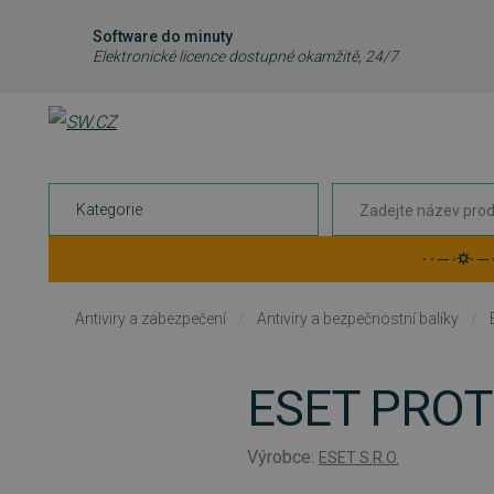
Software do minuty
Elektronické licence dostupné okamžitě, 24/7
Kategorie
· · ─ ·⛭· ─
Antiviry a zabezpečení
/
Antiviry a bezpečnostní balíky
/
ESET PROT
Výrobce:
ESET S.R.O.