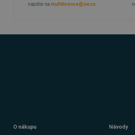
napište na
multilicence@sw.cz
n
basket
PHPSESSID
__cf_bm
PHPSESSID
VISITOR_PRIVACY_METAD
udid
O nákupu
Návody
CookieScriptConsent