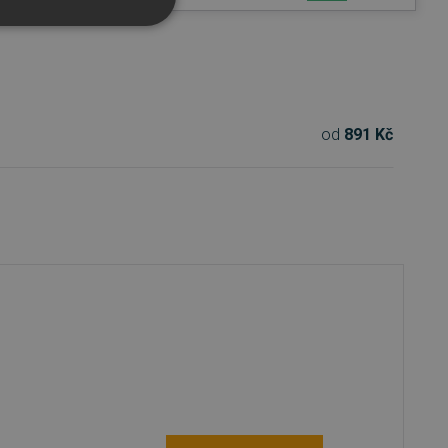
od
891 Kč
řazené soubory
účtu. Webové stránky nelze
bný soubor cookie
zik.
 lidmi a roboty. To je pro
zprávy o používání jejich
 lidmi a roboty. To je pro
zprávy o používání jejich