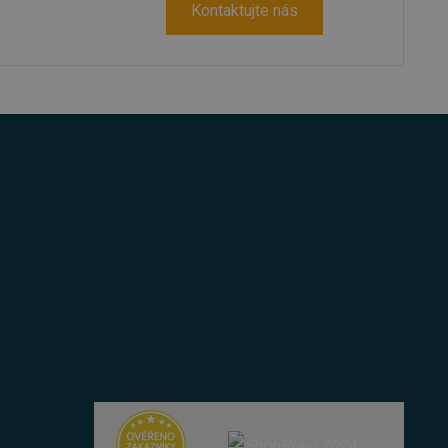
Kontaktujte nás
položek v nákupním košíku
azyce PHP. Toto je
ní proměnných relací
ované číslo, jeho použití
 příkladem je udržování
 lidmi a roboty. To je pro
zprávy o používání jejich
azyce PHP. Toto je
ní proměnných relací
ované číslo, jeho použití
 příkladem je udržování
u uživatele a volby
menává údaje o souhlasu
ních údajů a nastavením,
oucích sezeních
 zařízení, která mají
ání a zlepšila uživatelskou
cript.com k zapamatování
níků. Je nutné, aby banner