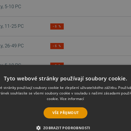
y, 5-10 PC
y, 11-25 PC
−5 %
y, 26-49 PC
−5 %
y, 5-10 PC
−5 %
Tyto webové stránky používají soubory cookie.
y, 11-25 PC
−5 %
é stránky používají soubory cookie ke zlepšení uživatelského zážitku. Použív
ránek souhlasíte se všemi soubory cookie v souladu s našimi zásadami použí
cookie.
Více informací
y, 26-49 PC
−5 %
VŠE PŘIJMOUT
y, 5-10 PC
−5 %
ZOBRAZIT PODROBNOSTI