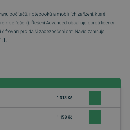
nu počítačů, notebooků a mobilních zařízení, které
remise řešení). Řešení Advanced obsahuje oproti licenci
šifrování pro další zabezpečení dat. Navíc zahrnuje
1:1.
1 313 Kč
1 158 Kč