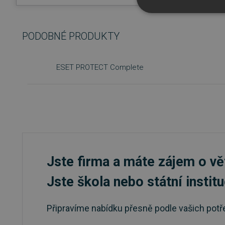
NEZBYTNĚ NUTN
PODOBNÉ PRODUKTY
FUNKČNÍ SOUBO
ESET PROTECT Complete
Nezbytně nutn
Nezbytně nutné soubory cook
bez nezbytně nutných soubo
Název
_GRECAPTCHA
Jste firma a máte zájem o vě
__cf_bm
Jste škola nebo státní instit
__cf_bm
Připravíme nabídku přesně podle vašich potř