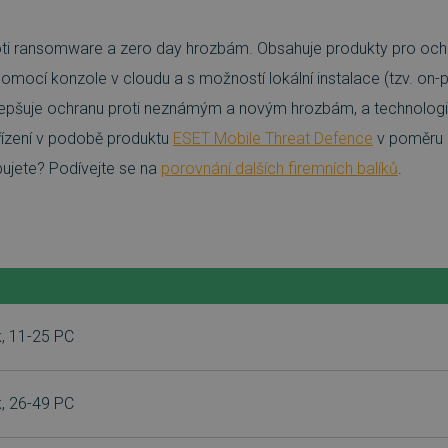
ti ransomware a zero day hrozbám. Obsahuje produkty pro ochra
mocí konzole v cloudu a s možností lokální instalace (tzv. on-p
lepšuje ochranu proti neznámým a novým hrozbám, a technologii 
řízení v podobě produktu
ESET Mobile Threat Defence
v poměru 
bujete? Podívejte se na
porovnání dalších firemních balíků
.
, 11-25 PC
, 26-49 PC