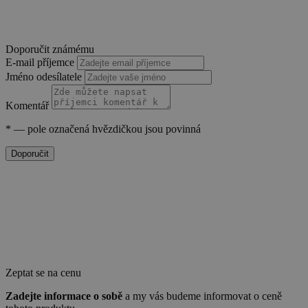
Doporučit známému
E-mail příjemce
Jméno odesílatele
Komentář
*
— pole označená hvězdičkou jsou povinná
Doporučit
VISITOR_PRIVACY_METADATA
5 měsíců
YouTube
4 týdny
.youtube.com
Zeptat se na cenu
Zadejte informace o sobě
a my vás budeme informovat o ceně