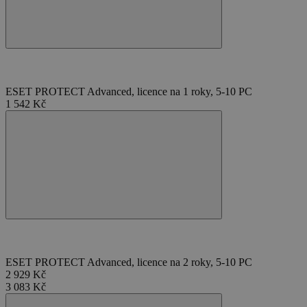
SOUBORY CÍLENÍ
FUNKČNÍ SOUBORY
NEZAŘAZENÉ SOUBORY
ESET PROTECT Advanced, licence na 1 roky, 5-10 PC
1 542 Kč
Nezbytně nutné soubory
Výkonové soubory
Soubory cílení
Funkční soubory
Nezařazené soubory
Nezbytně nutné soubory cookie umožňují
základní funkce webových stránek, jako je
přihlášení uživatele a správa účtu. Webové
stránky nelze bez nezbytně nutných souborů
cookie správně používat.
ESET PROTECT Advanced, licence na 2 roky, 5-10 PC
Provider
/
Název
Vyprší
2 929 Kč
Doména
3 083 Kč
_GRECAPTCHA
5 měsíců
Google LLC