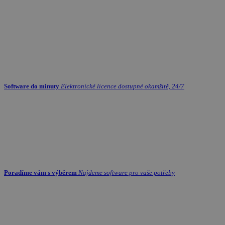
Software do minuty
Elektronické licence dostupné okamžitě, 24/7
Poradíme vám s výběrem
Najdeme software pro vaše potřeby