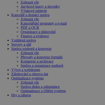
Zobrazit vše
Jazykové kurzy a slovníky
Výukové nástroje
Kancelář a domácí správa
Zobrazit vše
Kancelářské programy a e-mail
PDF a OCR
Organizace a plánování
Finance a evidence
Vzdálená správa
Servery a sítě
Správa souborů a konverze
Zobrazit vše
Převody a konverze formátů
Komprese a archivace
Správa a organizace souborů
Vývoj a webdesign
Zálohování a obnova dat
Optimalizace systému
Zobrazit vše
Správa disku a odinstalace
Optimalizace a čištění systému
Hry a zábava