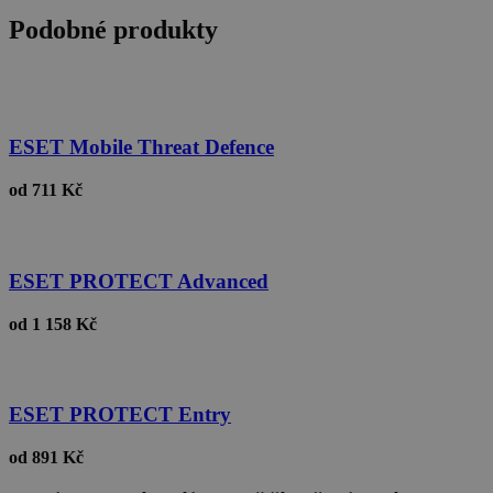
Podobné produkty
basket
.www.sw.cz
2 týdny 6
dní
ESET Mobile Threat Defence
od
711 Kč
ESET PROTECT Advanced
PHPSESSID
Zavřením
PHP.net
prohlížeče
.www.sw.sk
od
1 158 Kč
ESET PROTECT Entry
od
891 Kč