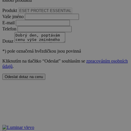
tohoto produktu
Produkt
Vaše jméno
E-mail
Telefon
Dotaz
*)
pole označená hvězdičkou jsou povinná
Kliknutím na tlačítko “Odeslat” souhlasím se
zpracováním osobních
údajů
.
udid
.sw.cz
4 týdny 2
dny
Odeslat dotaz na cenu
CookieScriptConsent
4 týdny 2
CookieScript
dny
www.sw.cz