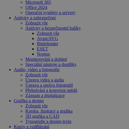
Microsoft 365
Office 2024
Operační systémy a servery
Antiviry a zabezpečení
Zobrazit vše
Antiviry a bezpečnostní balíky
Zobrazit vše
Avast/AVG
Bitdefender
ESET
Norton
Monitorování a dohled
Speciální nástroje a doplňky
Audio, video a fotografie
Zobrazit vše
Úprava videa a audia
Úprava a správa fotografií
Přehrávání a konverze médií
Záznam a digitalizace
Grafika a design
Zobrazit vše
Kresba, ilustrace a grafika
3D grafika a CAD
Typografie a design textu
Kurzy a vzdělávání