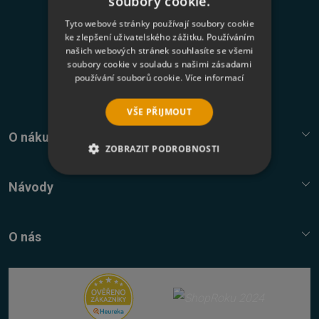
soubory cookie.
Tyto webové stránky používají soubory cookie
Odesláním formuláře souhlasím se
zasíláním
ke zlepšení uživatelského zážitku. Používáním
našich webových stránek souhlasíte se všemi
newsletterů a zpracováním osobních údajů
.
soubory cookie v souladu s našimi zásadami
používání souborů cookie.
Více informací
Přihlásit k odběru
VŠE PŘIJMOUT
O nákupu
ZOBRAZIT PODROBNOSTI
Služba Platímpak.cz
NEZBYTNĚ NUTNÉ SOUBORY
Elektronické licence a trezor
Návody
Nákupní řád
Nejčastější dotazy FAQ
VÝKONOVÉ SOUBORY
Reklamační řád
Návody, tipy, triky
O nás
Ochrana osobních údajů
SOUBORY CÍLENÍ
Kontaktní údaje
FUNKČNÍ SOUBORY
Napište nám
Nákup multilicencí
NEZAŘAZENÉ SOUBORY