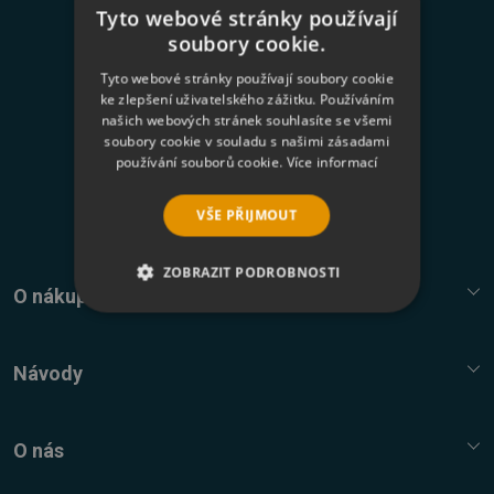
Tyto webové stránky používají
Novinky na váš e-mail
soubory cookie.
Tyto webové stránky používají soubory cookie
ke zlepšení uživatelského zážitku. Používáním
našich webových stránek souhlasíte se všemi
Odesláním formuláře souhlasím se
zasíláním
soubory cookie v souladu s našimi zásadami
používání souborů cookie.
Více informací
newsletterů a zpracováním osobních údajů
.
Přihlásit k odběru
VŠE PŘIJMOUT
ZOBRAZIT PODROBNOSTI
O nákupu
NEZBYTNĚ NUTNÉ SOUBORY
Služba Platímpak.cz
Elektronické licence a trezor
Návody
VÝKONOVÉ SOUBORY
Nákupní řád
Nejčastější dotazy FAQ
SOUBORY CÍLENÍ
Reklamační řád
Návody, tipy, triky
O nás
Ochrana osobních údajů
FUNKČNÍ SOUBORY
Kontaktní údaje