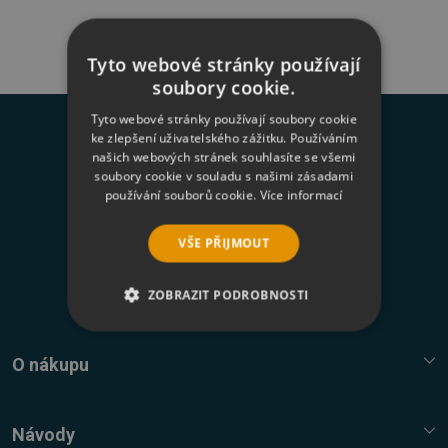
Tyto webové stránky používají
soubory cookie.
Tyto webové stránky používají soubory cookie
Novinky na váš e-mail
ke zlepšení uživatelského zážitku. Používáním
našich webových stránek souhlasíte se všemi
soubory cookie v souladu s našimi zásadami
používání souborů cookie.
Více informací
Odesláním formuláře souhlasím se
zasíláním
VŠE PŘIJMOUT
newsletterů a zpracováním osobních údajů
.
Přihlásit k odběru
ZOBRAZIT PODROBNOSTI
NEZBYTNĚ NUTNÉ SOUBORY
O nákupu
VÝKONOVÉ SOUBORY
Služba Platímpak.cz
Elektronické licence a trezor
Návody
SOUBORY CÍLENÍ