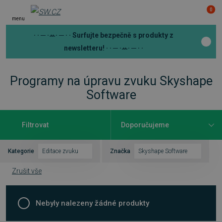
0
menu
· · ─ ·ꕀ· ─ · ·
Surfujte bezpečně s produkty z
newsletteru!
· · ─ ·ꕀ· ─ · ·
Programy na úpravu zvuku Skyshape
Software
Filtrovat
Kategorie
Editace zvuku
Značka
Skyshape Software
Zrušit vše
Nebyly nalezeny žádné produkty