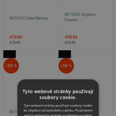
NETGATE Registry
NETGATE Data Backup
Cleaner
470 Kč
470 Kč
672 Kč
672 Kč
−30 %
−30 %
Tyto webové stránky používají
soubory cookie.
Tyto webové stránky používají soubory cookie
ke zlepšení uživatelského zážitku. Používáním
NETGATE Spy
NETGATE FortKnox
našich webových stránek souhlasíte se všemi