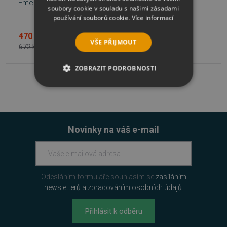
Emergency
Personal Firewall
soubory cookie v souladu s našimi zásadami
používání souborů cookie.
Více informací
470 Kč
470 Kč
VŠE PŘIJMOUT
672 Kč
672 Kč
ZOBRAZIT PODROBNOSTI
NEZBYTNĚ NUTNÉ SOUBORY
VÝKONOVÉ SOUBORY
Novinky na váš e-mail
SOUBORY CÍLENÍ
FUNKČNÍ SOUBORY
Odesláním formuláře souhlasím se
zasíláním
NEZAŘAZENÉ SOUBORY
newsletterů a zpracováním osobních údajů
.
Přihlásit k odběru