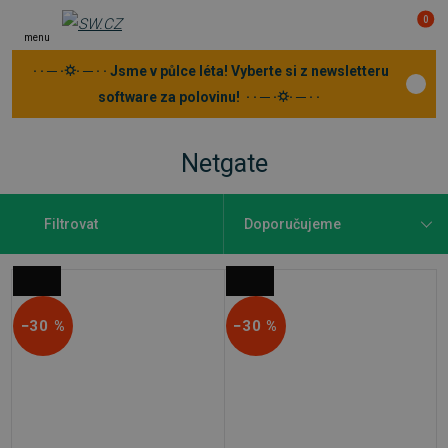
0
menu
· · ─ ·⛭· ─ · · Jsme v půlce léta! Vyberte si z newsletteru
software za polovinu! · · ─ ·⛭· ─ · ·
Netgate
Filtrovat
−30 %
−30 %