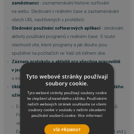
zaměstnanci
- zaznamenávání historie surfování
na webu. Sledování v reálném čase a zaznamenávání
všech URL navštívených v prohlížeči.
Sledování používání softwarových aplikací
- sledování
aktivity používání programů v reálném čase. S touto
vlastností víte, které programy a jak dlouho jsou
spuštěné na počítačích ve Vaší síti během dne.
Záznam protokolu o aktivitě pro všechna pracoviště
v jednom centrálním umístění na hlavní počítač
Tyto webové stránky používají
s instalovaným
Activity Monitorem
soubory cookie.
Ukládání kompletní historie komunikace pro každého
Tyto webové stránky používají soubory cookie
uživatele
:
ke zlepšení uživatelského zážitku. Používáním
našich webových stránek souhlasíte se všemi
E-maily zaslané a přijaté na počítače zaměstnanců.
soubory cookie v souladu s našimi zásadami
Podporováno je nezabezpečené POP3/SMTP
používání souborů cookie.
Více informací
ve všech e-mailových klientech (Outlook, Outlook
VŠE PŘIJMOUT
Express, Windows Live Mail, Thunderbird, The Bat atd.),