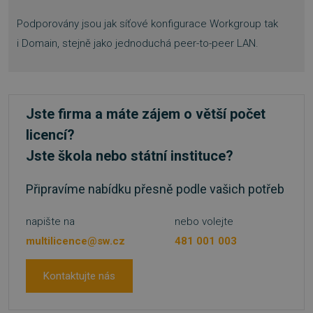
VISITOR_PRIVACY_METADATA
5 měsíců
YouTube
Podporovány jsou jak síťové konfigurace Workgroup tak
4 týdny
.youtube.com
i Domain, stejně jako jednoduchá peer-to-peer LAN.
Jste firma a máte zájem o větší počet
licencí?
Jste škola nebo státní instituce?
Připravíme nabídku přesně podle vašich potřeb
napište na
nebo volejte
multilicence@sw.cz
481 001 003
Kontaktujte nás
udid
.sw.cz
4 týdny 2
dny