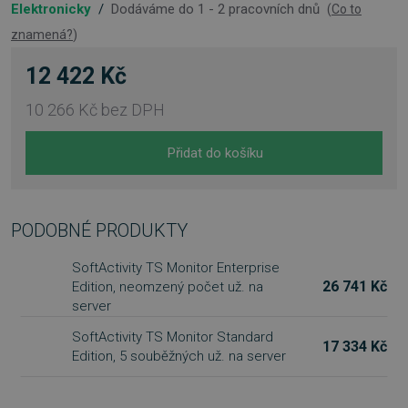
Elektronicky
/
Dodáváme do 1 - 2 pracovních dnů
(
Co to
znamená?
)
12 422 Kč
10 266 Kč
bez DPH
Přidat do košíku
PODOBNÉ PRODUKTY
SoftActivity TS Monitor Enterprise
26 741 Kč
Edition, neomzený počet už. na
server
SoftActivity TS Monitor Standard
17 334 Kč
Edition, 5 souběžných už. na server