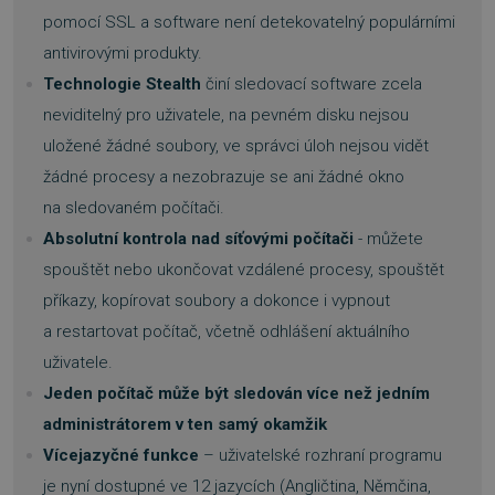
pomocí SSL a software není detekovatelný populárními
antivirovými produkty.
__cf_bm
29 minut
Cloudflare Inc.
55 sekund
.heureka.cz
Technologie Stealth
činí sledovací software zcela
neviditelný pro uživatele, na pevném disku nejsou
uložené žádné soubory, ve správci úloh nejsou vidět
žádné procesy a nezobrazuje se ani žádné okno
na sledovaném počítači.
Absolutní kontrola nad síťovými počítači
- můžete
spouštět nebo ukončovat vzdálené procesy, spouštět
basket
.www.sw.cz
2 týdny 6
dní
příkazy, kopírovat soubory a dokonce i vypnout
a restartovat počítač, včetně odhlášení aktuálního
uživatele.
Jeden počítač může být sledován více než jedním
administrátorem v ten samý okamžik
Vícejazyčné funkce
– uživatelské rozhraní programu
PHPSESSID
Zavřením
PHP.net
prohlížeče
.www.sw.sk
je nyní dostupné ve 12 jazycích (Angličtina, Němčina,