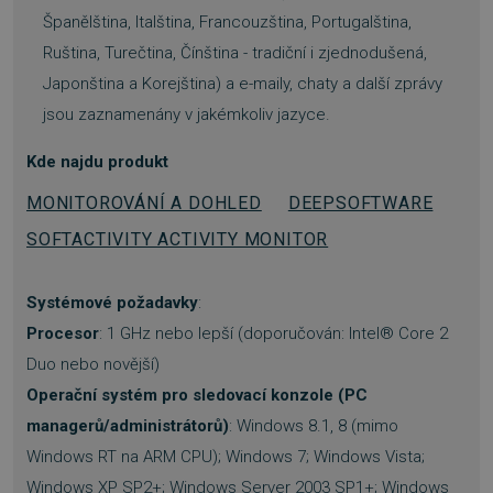
Španělština, Italština, Francouzština, Portugalština,
Ruština, Turečtina, Čínština - tradiční i zjednodušená,
Japonština a Korejština) a e-maily, chaty a další zprávy
jsou zaznamenány v jakémkoliv jazyce.
Kde najdu produkt
MONITOROVÁNÍ A DOHLED
DEEPSOFTWARE
SOFTACTIVITY ACTIVITY MONITOR
Systémové požadavky
:
Procesor
: 1 GHz nebo lepší (doporučován: Intel® Core 2
Duo nebo novější)
__cf_bm
29 minut
Cloudflare Inc.
Operační systém pro sledovací konzole (PC
57 sekund
.heureka.group
managerů/administrátorů)
: Windows 8.1, 8 (mimo
Windows RT na ARM CPU); Windows 7; Windows Vista;
Windows XP SP2+; Windows Server 2003 SP1+; Windows