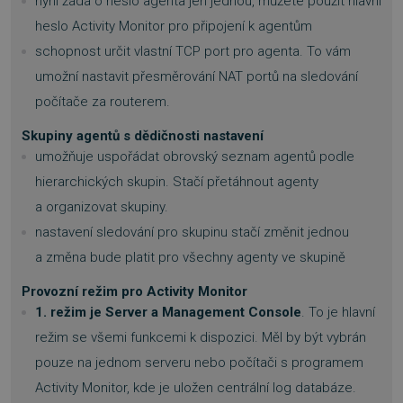
nyní žádá o heslo agenta jen jednou, můžete použít hlavní
heslo Activity Monitor pro připojení k agentům
schopnost určit vlastní TCP port pro agenta. To vám
umožní nastavit přesměrování NAT portů na sledování
počítače za routerem.
Skupiny agentů s dědičnosti nastavení
umožňuje uspořádat obrovský seznam agentů podle
hierarchických skupin. Stačí přetáhnout agenty
a organizovat skupiny.
nastavení sledování pro skupinu stačí změnit jednou
a změna bude platit pro všechny agenty ve skupině
Provozní režim pro Activity Monitor
1. režim je Server a Management Console
. To je hlavní
režim se všemi funkcemi k dispozici. Měl by být vybrán
pouze na jednom serveru nebo počítači s programem
Activity Monitor, kde je uložen centrální log databáze.