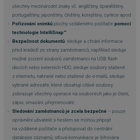
Nezbytně nutné soubory cookie umožňují
všechny mezinárodní znaky vč. angličtiny, španělštiny,
základní funkce webových stránek, jako je
přihlášení uživatele a správa účtu. Webové
portugalštiny, japonštiny, čínštiny, korejštiny, cyrilice apod.
stránky nelze bez nezbytně nutných souborů
cookie správně používat.
Pořizování snímků
plochy vzdáleného počítače
pomocí
technologie IntelliSnap
™
Provider
/
Název
Vyprší
Doména
Bezpečnost dokumentů
: sleduje a chrání informace
_GRECAPTCHA
5 měsíců
Google LLC
před krádeží ze strany zaměstnanců, například sleduje
3 týdny
www.google.com
možné zcizení souborů zaměstnanci na USB flash
discích nebo externích HDD, sleduje soubory stažené
z internetu, nahrané nebo stažené do e-mailů, sleduje
vybrané adresáře, které obsahují citlivé soubory,
zobrazuje všechny operace na souborech jako je čtení,
__cf_bm
29 minut
Cloudflare Inc.
54 sekund
.discordapp.net
zápis, smazání, přejmenování.
Sledování zaměstnanců je zcela bezpečné
– pouze
oprávnění uživatelé s heslem se mohou připojit
na vzdálené počítače a přistupovat do centrální
databáze záznamů, síťová komunikace je šifrována