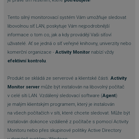
Tento silný monitorovací systém Vám umožňuje sledovat
libovolnou síť LAN, poskytuje Vám nejpodrobnější
informace o tom co, jak a kdy provádějí Vaši síťoví
uživatelé. Ať se jedná o síť veřejné knihovny, univerzity nebo
komerční organizace -
Activity Monitor
nabízí vždy
efektivní kontrolu
.
Produkt se skládá ze serverové a klientské části.
Activity
Monitor server
může být instalován na libovolný počítač
v celé síti LAN. Vzdálený sledovací software (
Agent
)
je malým klientským programem, který je instalován
na všech počítačích v síti, které chcete sledovat. Může být
instalován dokonce vzdáleně z počítače s pomocí Activity
Monitoru nebo přes skupinové politiky Active Directory
v doméně systému Windows.