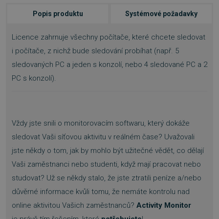
Popis produktu
Systémové požadavky
Licence zahrnuje všechny počítače, které chcete sledovat
i počítače, z nichž bude sledování probíhat (např. 5
sledovaných PC a jeden s konzolí, nebo 4 sledované PC a 2
PC s konzolí).
Vždy jste snili o monitorovacím softwaru, který dokáže
sledovat Vaši síťovou aktivitu v reálném čase? Uvažovali
jste někdy o tom, jak by mohlo být užitečné vědět, co dělají
Vaši zaměstnanci nebo studenti, když mají pracovat nebo
studovat? Už se někdy stalo, že jste ztratili peníze a/nebo
důvěrné informace kvůli tomu, že nemáte kontrolu nad
online aktivitou Vašich zaměstnanců?
Activity Monitor
je právě tím řešením, které
potřebujete
!