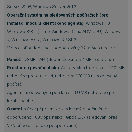
Server 2008; Windows Server 2012
Operační systém na sledovaných počítačích (pro
instalaci modulu klientského agenta)
: Windows 10,
PHPSESSID
Zavřením
PHP.net
Windows 8/8.1 (mimo Windows RT na ARM CPU); Windows
prohlížeče
.www.sw.cz
7; Windows Vista; Windows XP SP2+
V obou případech jsou podporovány 32- a 64-bit edice
Paměť:
128MB RAM (doporučováno 512MB nebo více)
Prostor na pevném disku
: Activity Monitor konzole: 200 MB
nebo více pro databázi; nebo cca 100 MB na sledovaný
počítač
Agent na sledovaných počítačích: 50 MB nebo více pro
lokální cache
Ostatní
: síťové připojení ke sledovaným počítačům –
doporučeno 100Mbps nebo 1Gbps LAN (sledování přes
VPN připojení je také podporováno)