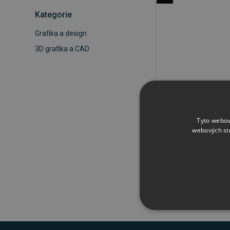
Kategorie
Grafika a design
3D grafika a CAD
TurboCAD Design
Tyto webov
webových st
3 134 Kč
NEZBYTNĚ NUTN