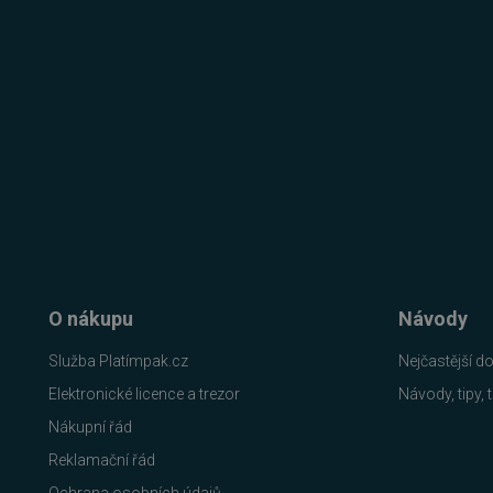
FUNKČNÍ SOUBO
Nezbytně nutn
Nezbytně nutné soubory cook
bez nezbytně nutných soubo
Název
_GRECAPTCHA
__cf_bm
O nákupu
Návody
Služba Platímpak.cz
Nejčastější d
__cf_bm
Elektronické licence a trezor
Návody, tipy, t
Nákupní řád
basket
Reklamační řád
PHPSESSID