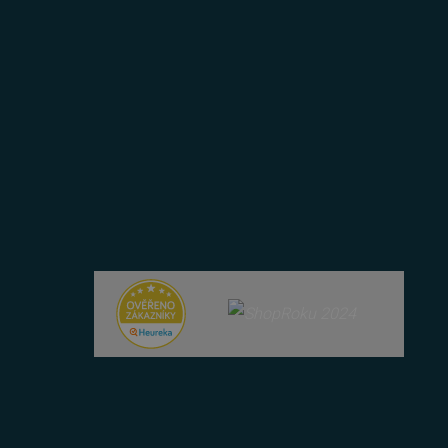
řazené soubory
účtu. Webové stránky nelze
bný soubor cookie
zik.
 lidmi a roboty. To je pro
zprávy o používání jejich
 lidmi a roboty. To je pro
zprávy o používání jejich
položek v nákupním košíku
azyce PHP. Toto je