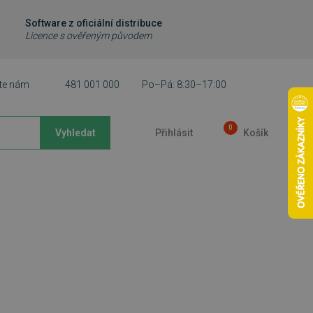
Software z oficiální distribuce
Licence s ověřeným původem
te nám
481 001 000
Po–Pá: 8:30–17:00
0
Vyhledat
Přihlásit
Košík