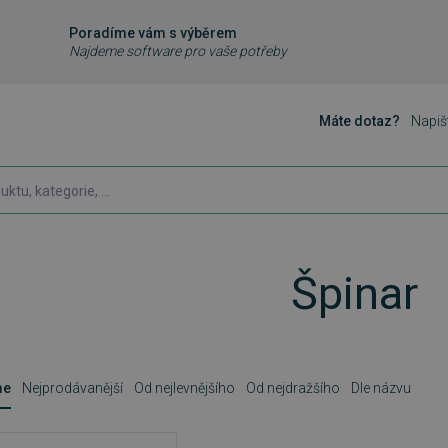
Poradíme vám s výběrem
Najdeme software pro vaše potřeby
Máte dotaz?
Napiš
Špinar
me
Nejprodávanější
Od nejlevnějšího
Od nejdražšího
Dle názvu