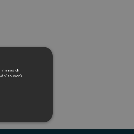
áním našich
vání souborů