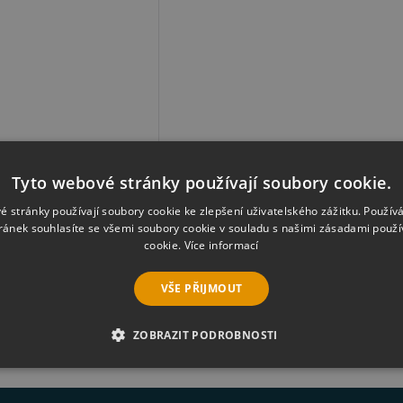
Tyto webové stránky používají soubory cookie.
er 2D 30 CZ
é stránky používají soubory cookie ke zlepšení uživatelského zážitku. Použív
ránek souhlasíte se všemi soubory cookie v souladu s našimi zásadami použí
cookie.
Více informací
VŠE PŘIJMOUT
ZOBRAZIT PODROBNOSTI
É SOUBORY
VÝKONOVÉ SOUBORY
SOUBORY CÍLENÍ