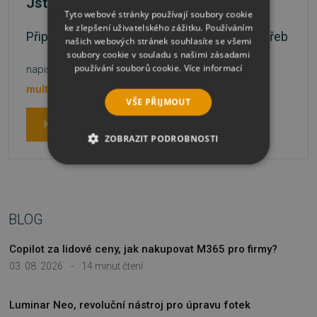
Jste škola nebo státní instituce?
Tyto webové stránky používají soubory cookie
ke zlepšení uživatelského zážitku. Používáním
Připravíme nabídku přesně podle vašich potřeb
našich webových stránek souhlasíte se všemi
soubory cookie v souladu s našimi zásadami
používání souborů cookie.
Více informací
napište na
nebo volejte
multilicence@sw.cz
481 001 003
VŠE PŘIJMOUT
Kontaktujte nás
ZOBRAZIT PODROBNOSTI
NEZBYTNĚ NUTNÉ SOUBORY
VÝKONOVÉ SOUBORY
BLOG
SOUBORY CÍLENÍ
Copilot za lidové ceny, jak nakupovat M365 pro firmy?
03. 08. 2026
-
14 minut čtení
FUNKČNÍ SOUBORY
NEZAŘAZENÉ SOUBORY
Luminar Neo, revoluční nástroj pro úpravu fotek