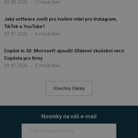
03. 08. 2026
-
7 minut čtení
Jaký software zvolit pro tvoření videí pro Instagram,
Nezbytně nutné soubory
TikTok a YouTube?
Výkonové soubory
Soubory cílení
30. 07. 2026
-
6 minut čtení
Funkční soubory
Nezařazené soubory
Copilot in 30: Microsoft spouští 30denní zkušební verzi
Nezbytně nutné soubory cookie umožňují
základní funkce webových stránek, jako je
Copilota pro firmy
přihlášení uživatele a správa účtu. Webové
29. 07. 2026
-
5 minut čtení
stránky nelze bez nezbytně nutných souborů
cookie správně používat.
Provider
/
Název
Vyprší
Doména
Všechny články
_GRECAPTCHA
5 měsíců
Google LLC
3 týdny
www.google.com
Novinky na váš e-mail