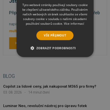
Jste škola nebo státní instituce?
Tyto webové stránky používají soubory cookie
ke zlepšení uživatelského zážitku. Používáním
Připravíme nabídku přesně podle vašich potřeb
našich webových stránek souhlasíte se všemi
soubory cookie v souladu s našimi zásadami
používání souborů cookie.
Více informací
napište na
nebo volejte
multilicence@sw.cz
481 001 003
VŠE PŘIJMOUT
Kontaktujte nás
ZOBRAZIT PODROBNOSTI
NEZBYTNĚ NUTNÉ SOUBORY
VÝKONOVÉ SOUBORY
BLOG
SOUBORY CÍLENÍ
Copilot za lidové ceny, jak nakupovat M365 pro firmy?
03. 08. 2026
-
14 minut čtení
FUNKČNÍ SOUBORY
NEZAŘAZENÉ SOUBORY
Luminar Neo, revoluční nástroj pro úpravu fotek