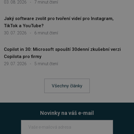
03. 08. 2026
-
7 minut čtení
Jaký software zvolit pro tvoření videí pro Instagram,
Nezbytně nutné soubory
TikTok a YouTube?
Výkonové soubory
Soubory cílení
30. 07. 2026
-
6 minut čtení
Funkční soubory
Nezařazené soubory
Copilot in 30: Microsoft spouští 30denní zkušební verzi
Nezbytně nutné soubory cookie umožňují
základní funkce webových stránek, jako je
Copilota pro firmy
přihlášení uživatele a správa účtu. Webové
29. 07. 2026
-
5 minut čtení
stránky nelze bez nezbytně nutných souborů
cookie správně používat.
Provider
/
Název
Vyprší
Doména
Všechny články
_GRECAPTCHA
5 měsíců
Google LLC
3 týdny
www.google.com
Novinky na váš e-mail