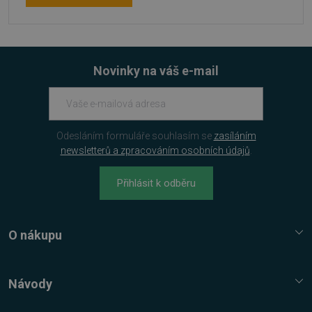
Novinky na váš e-mail
CookieScriptConsent
4 týdny 2
CookieScript
dny
www.sw.cz
Odesláním formuláře souhlasím se
zasíláním
newsletterů a zpracováním osobních údajů
.
Přihlásit k odběru
O nákupu
Služba Platímpak.cz
Elektronické licence a trezor
Návody
Nákupní řád
Nejčastější dotazy FAQ