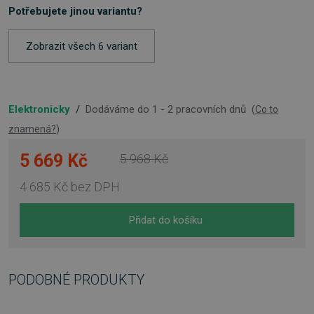
Potřebujete jinou variantu?
Zobrazit všech 6 variant
Elektronicky
/
Dodáváme do 1 - 2 pracovních dnů
(
Co to
znamená?
)
5 669 Kč
5 968 Kč
4 685 Kč
bez DPH
Přidat do košíku
PODOBNÉ PRODUKTY