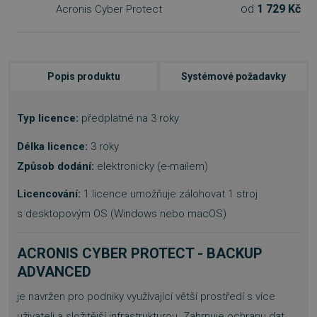
od
1 729 Kč
Acronis Cyber Protect
Popis produktu
Systémové požadavky
Typ licence:
předplatné na 3 roky
Délka licence:
3 roky
Způsob dodání:
elektronicky (e-mailem)
Licencování:
1 licence umožňuje zálohovat 1 stroj
s desktopovým OS (Windows nebo macOS)
ACRONIS CYBER PROTECT - BACKUP
ADVANCED
je navržen pro podniky využívající větší prostředí s více
uživateli a složitější infrastrukturou. Zahrnuje ochranu dat