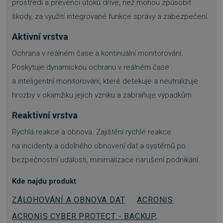
prostředí a prevenci útoků dříve, než mohou způsobit
škody, za využití integrované funkce správy a zabezpečení.
Aktivní vrstva
__cf_bm
29 minut
Cloudflare Inc.
55 sekund
.heureka.cz
Ochrana v reálném čase a kontinuální monitorování.
Poskytuje dynamickou ochranu v reálném čase
a inteligentní monitorování, které detekuje a neutralizuje
hrozby v okamžiku jejich vzniku a zabraňuje výpadkům.
Reaktivní vrstva
Rychlá reakce a obnova. Zajištění rychlé reakce
basket
.www.sw.cz
2 týdny 6
dní
na incidenty a odolného obnovení dat a systémů po
bezpečnostní události, minimalizace narušení podnikání.
Kde najdu produkt
ZÁLOHOVÁNÍ A OBNOVA DAT
ACRONIS
ACRONIS CYBER PROTECT - BACKUP,
PHPSESSID
Zavřením
PHP.net