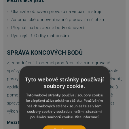
Mezi funkce patří:
Okamžité obnovení provozu na virtuálním stroji
Automatické obnovení napříč pracovními úlohami
Přepnutí na bezpečné body obnovení
Rychlejší RTO díky runbookům
SPRÁVA KONCOVÝCH BODŮ
Zjednodušení IT operací prostřednictvím integrované
správy koncových bodů. Jediný agent a jednotná konzole
Tyto webové stránky používají
poskytují nástroje pro vyhledávání aktiv, opravy zranitelností,
soubory cookie.
vzdálené monitorování a automatizované provádění úkolů
pomocí skriptů. Poskytuje IT týmům možnost efektivně
Tyto webové stránky používají soubory cookie
ke zlepšení uživatelského zážitku. Používáním
spravovat a zabezpečit koncová zařízení, optimalizovat
našich webových stránek souhlasíte se všemi
výkon a snížit provozní složitost.
soubory cookie v souladu s našimi zásadami
používání souborů cookie.
Více informací
Mezi funkce patří: