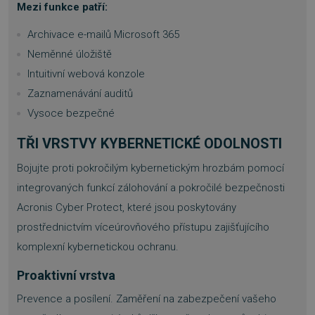
Mezi funkce patří:
Nezbytně nutné soubory cookie umožňují
základní funkce webových stránek, jako je
Archivace e-mailů Microsoft 365
přihlášení uživatele a správa účtu. Webové
Neměnné úložiště
stránky nelze bez nezbytně nutných souborů
cookie správně používat.
Intuitivní webová konzole
Provider
/
Zaznamenávání auditů
Název
Vyprší
Doména
Vysoce bezpečné
_GRECAPTCHA
5 měsíců
Google LLC
3 týdny
www.google.com
TŘI VRSTVY KYBERNETICKÉ ODOLNOSTI
Bojujte proti pokročilým kybernetickým hrozbám pomocí
integrovaných funkcí zálohování a pokročilé bezpečnosti
Acronis Cyber Protect, které jsou poskytovány
prostřednictvím víceúrovňového přístupu zajišťujícího
__cf_bm
29 minut
Cloudflare Inc.
54 sekund
.discordapp.net
komplexní kybernetickou ochranu.
Proaktivní vrstva
Prevence a posílení. Zaměření na zabezpečení vašeho