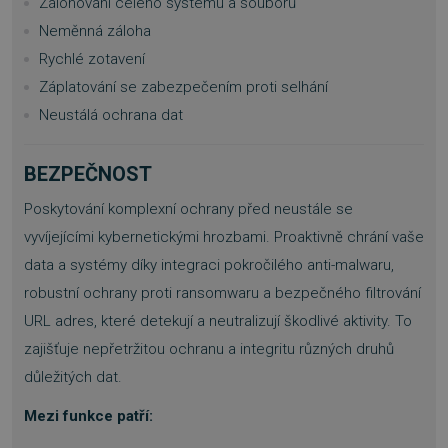
Zálohování celého systému a souborů
Neměnná záloha
Rychlé zotavení
Záplatování se zabezpečením proti selhání
Neustálá ochrana dat
BEZPEČNOST
Poskytování komplexní ochrany před neustále se
vyvíjejícími kybernetickými hrozbami. Proaktivně chrání vaše
data a systémy díky integraci pokročilého anti-malwaru,
robustní ochrany proti ransomwaru a bezpečného filtrování
URL adres, které detekují a neutralizují škodlivé aktivity. To
zajišťuje nepřetržitou ochranu a integritu různých druhů
důležitých dat.
Mezi funkce patří: