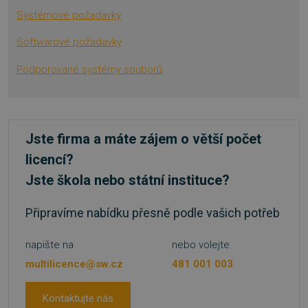
Systémové požadavky
VISITOR_PRIVACY_METADATA
5 měsíců
YouTube
Softwarové požadavky
4 týdny
.youtube.com
Podporované systémy souborů
Jste firma a máte zájem o větší počet
licencí?
Jste škola nebo státní instituce?
Připravíme nabídku přesně podle vašich potřeb
napište na
nebo volejte
multilicence@sw.cz
481 001 003
udid
.sw.cz
4 týdny 2
dny
Kontaktujte nás