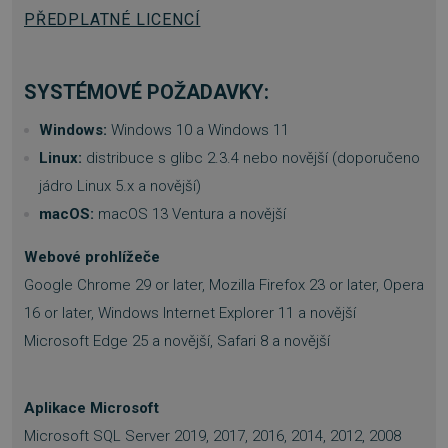
prohlížeče
.www.sw.sk
PŘEDPLATNÉ LICENCÍ
SYSTÉMOVÉ POŽADAVKY:
Windows:
Windows 10 a Windows 11
Linux:
distribuce s glibc 2.3.4 nebo novější (doporučeno
jádro Linux 5.x a novější)
macOS:
macOS 13 Ventura a novější
Webové prohlížeče
Google Chrome 29 or later, Mozilla Firefox 23 or later, Opera
16 or later, Windows Internet Explorer 11 a novější
Microsoft Edge 25 a novější, Safari 8 a novější
__cf_bm
29 minut
Cloudflare Inc.
57 sekund
.heureka.group
Aplikace Microsoft
Microsoft SQL Server 2019, 2017, 2016, 2014, 2012, 2008