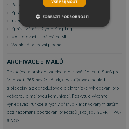
VŠE PŘIJMOUT
Posouzení zranitelnosti
Správa záplat
ZOBRAZIT PODROBNOSTI
Inventarizace softwaru a hardwaru
Správa zátěží s Cyber Scripting
NEZBYTNĚ NUTNÉ SOUBORY
Monitorování založené na ML
VÝKONOVÉ SOUBORY
Vzdálená pracovní plocha
SOUBORY CÍLENÍ
ARCHIVACE E-MAILŮ
FUNKČNÍ SOUBORY
Bezpečné a prohledávatelné archivování e-mailů SaaS pro
Microsoft 365, navržené tak, aby zajišťovalo soulad
NEZAŘAZENÉ SOUBORY
s předpisy a zjednodušovalo elektronické vyhledávání pro
veškerou e-mailovou komunikaci. Poskytuje výkonné
vyhledávací funkce a rychlý přístup k archivovaným datům,
Nezbytně nutné soubory
což napomáhá dodržování předpisů, jako jsou GDPR, HIPAA
Výkonové soubory
Soubory cílení
a NIS2.
Funkční soubory
Nezařazené soubory