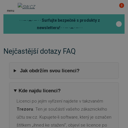
0
menu
· · ─ ·ꕀ· ─ · ·
Surfujte bezpečně s produkty z
newsletteru!
· · ─ ·ꕀ· ─ · ·
Nejčastější dotazy FAQ
Jak obdržím svou licenci?
Kde najdu licenci?
Licenci po jejím vyřízení najdete v takzvaném
Trezoru
. Ten je součástí vašeho zákaznického
účtu sw.cz. Kupujete-li software, který je označen
štítkem „ihned ke stažení“, objeví se licence po