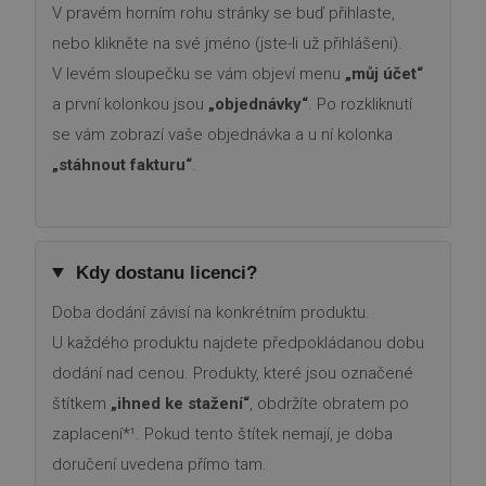
V pravém horním rohu stránky se buď přihlaste,
nebo klikněte na své jméno (jste-li už přihlášeni).
V levém sloupečku se vám objeví menu
„můj účet“
a první kolonkou jsou
„objednávky“
. Po rozkliknutí
se vám zobrazí vaše objednávka a u ní kolonka
„stáhnout fakturu“
.
Kdy dostanu licenci?
Doba dodání závisí na konkrétním produktu.
U každého produktu najdete předpokládanou dobu
dodání nad cenou. Produkty, které jsou označené
štítkem
„ihned ke stažení“
, obdržíte obratem po
zaplacení*¹. Pokud tento štítek nemají, je doba
doručení uvedena přímo tam.