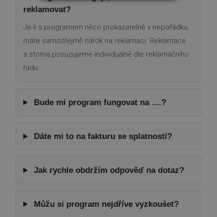
NEZBYTNĚ NUTNÉ SOUBORY
reklamovat?
Je-li s programem něco prokazatelně v nepořádku,
VÝKONOVÉ SOUBORY
máte samozřejmě nárok na reklamaci. Reklamace
SOUBORY CÍLENÍ
a storna posuzujeme individuálně dle reklamačního
řádu.
FUNKČNÍ SOUBORY
NEZAŘAZENÉ SOUBORY
Bude mi program fungovat na ....?
Dáte mi to na fakturu se splatností?
Nezbytně nutné soubory
Výkonové soubory
Soubory cílení
Funkční soubory
Nezařazené soubory
Jak rychle obdržím odpověď na dotaz?
Nezbytně nutné soubory cookie umožňují
základní funkce webových stránek, jako je
přihlášení uživatele a správa účtu. Webové
Můžu si program nejdříve vyzkoušet?
stránky nelze bez nezbytně nutných souborů