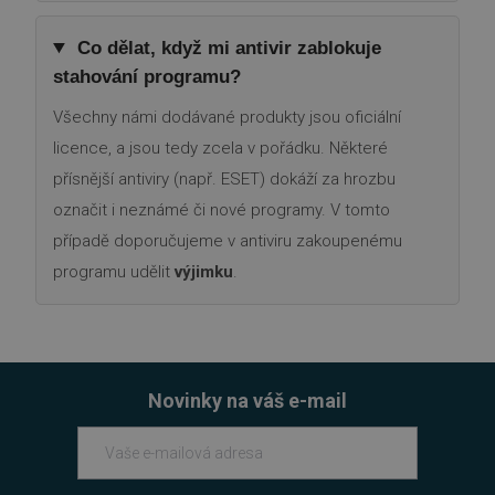
cookie správně používat.
Provider
/
Název
Vyprší
Co dělat, když mi antivir zablokuje
Doména
stahování programu?
_GRECAPTCHA
5 měsíců
Google LLC
3 týdny
www.google.com
Všechny námi dodávané produkty jsou oficiální
licence, a jsou tedy zcela v pořádku. Některé
přísnější antiviry (např. ESET) dokáží za hrozbu
označit i neznámé či nové programy. V tomto
případě doporučujeme v antiviru zakoupenému
__cf_bm
29 minut
Cloudflare Inc.
54 sekund
programu udělit
výjimku
.
.discordapp.net
Novinky na váš e-mail
__cf_bm
29 minut
Cloudflare Inc.
55 sekund
.heureka.cz