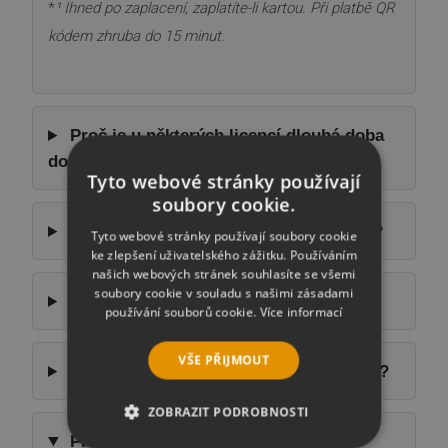
*
¹ Ihned po zaplacení, zaplatíte-li kartou. Při platbě QR
kódem zhruba do 15 minut.
Proč je u některých licencí dlouhá doba
dodání?
Tyto webové stránky používají
soubory cookie.
Jak zjistím, jestli je program v češtině?
Tyto webové stránky používají soubory cookie
ke zlepšení uživatelského zážitku. Používáním
našich webových stránek souhlasíte se všemi
soubory cookie v souladu s našimi zásadami
Kde si stáhnu program?
používání souborů cookie.
Více informací
VŠE PŘIJMOUT
Program se mi nelíbí, vrátíte mi peníze?
ZOBRAZIT PODROBNOSTI
Program nefunguje, můžu ho