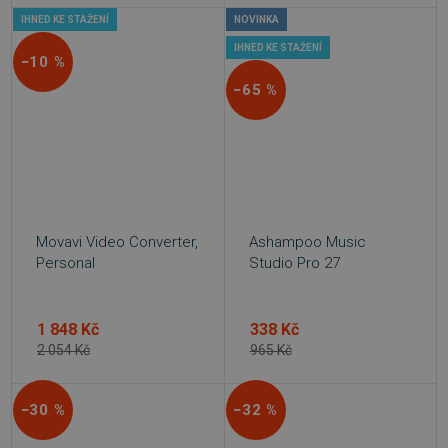
IHNED KE STAŽENÍ
NOVINKA
IHNED KE STAŽENÍ
−10 %
−65 %
Movavi Video Converter,
Ashampoo Music
Personal
Studio Pro 27
1 848 Kč
338 Kč
2 054 Kč
965 Kč
−30 %
−32 %