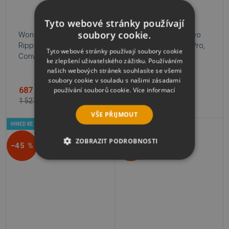
Tyto webové stránky používají
soubory cookie.
WonderFox balíček DVD
WonderFox HD Video
Ripper + Video
Converter Factory Pro,
Tyto webové stránky používají soubory cookie
Converter Factory
3PC
ke zlepšení uživatelského zážitku. Používáním
našich webových stránek souhlasíte se všemi
soubory cookie v souladu s našimi zásadami
687 Kč
815 Kč
používání souborů cookie.
Více informací
1 527 Kč
1 358 Kč
VŠE PŘIJMOUT
IHNED KE STAŽENÍ
IHNED KE STAŽENÍ
ZOBRAZIT PODROBNOSTI
−45 %
−30 %
NEZBYTNĚ NUTNÉ SOUBORY
VÝKONOVÉ SOUBORY
SOUBORY CÍLENÍ