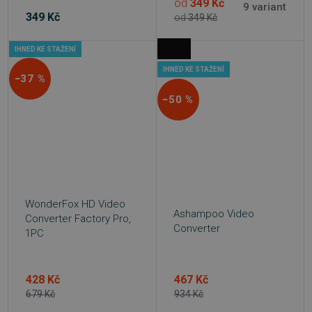
od
349 Kč
9 variant
349 Kč
od
349 Kč
IHNED KE STAŽENÍ
IHNED KE STAŽENÍ
−37 %
−50 %
WonderFox HD Video
Ashampoo Video
Converter Factory Pro,
Converter
1PC
428 Kč
467 Kč
679 Kč
934 Kč