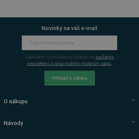
Novinky na váš e-mail
Odesláním formuláře souhlasím se
zasíláním
newsletterů a zpracováním osobních údajů
.
Přihlásit k odběru
VISITOR_PRIVACY_METADATA
5 měsíců
YouTube
4 týdny
.youtube.com
O nákupu
Služba Platímpak.cz
Elektronické licence a trezor
Návody
Nákupní řád
Nejčastější dotazy FAQ