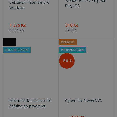
Wonderfox DVD Ripper
celoživotní licence pro
Pro, 1PC
Windows
1 375 Kč
318 Kč
2 291 Kč
530 Kč
VÝPRODEJ
IHNED KE STAŽENÍ
IHNED KE STAŽENÍ
−50 %
Movavi Video Converter,
CyberLink PowerDVD
čeština do programu