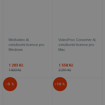
WinXvideo AI,
VideoProc Converter AI,
celoživotní licence pro
celoživotní licence pro
Windows
Mac
1 283 Kč
1 558 Kč
1 833 Kč
2 291 Kč
−5 %
−10 %