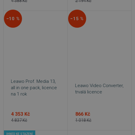
4 388 Kč
2 194 Kč
basket
.www.sw.cz
2 týdny 6
dní
−10 %
−15 %
PHPSESSID
Zavřením
PHP.net
prohlížeče
.www.sw.sk
Leawo Prof. Media 13,
Leawo Video Converter,
all in one pack, licence
trvalá licence
na 1 rok
4 353 Kč
866 Kč
4 837 Kč
1 018 Kč
IHNED KE STAŽENÍ