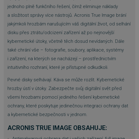
jednoho plně funkčního řešení, čímž eliminuje náklady
a složitost správy více nástrojů. Acronis True Image brání
jakýmkoli hrozbám narušujícím váš digitální život, od selhání
disku přes ztrátu/odcizení zařízení až po nejnovější
kybernetické útoky, včetně těch dosud nevídaných. Dále
také chrání vše – fotografie, soubory, aplikace, systémy
i zařízení, na kterých se nacházejí – prostřednictvím
intuitivního rozhraní, které je přístupné odkudkoli.
Pevné disky selhávají. Káva se může rozlít. Kybernetické
hrozby ústí v útoky. Zabezpečte svůj digitální svět před
všemi hrozbami pomocí jediného řešení kybernetické
ochrany, které poskytuje jedinečnou integraci ochrany dat
a kybernetické bezpečnosti v jednom.
ACRONIS TRUE IMAGE OBSAHUJE:
Antimalwarová ochrana dat i vašich zařízení, full image