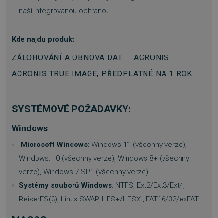
naší integrovanou ochranou
Kde najdu produkt
ZÁLOHOVÁNÍ A OBNOVA DAT
ACRONIS
__cf_bm
29 minut
Cloudflare Inc.
ACRONIS TRUE IMAGE, PŘEDPLATNÉ NA 1 ROK
55 sekund
.heureka.cz
SYSTÉMOVÉ POŽADAVKY:
Windows
Microsoft Windows:
Windows 11 (všechny verze),
Windows: 10 (všechny verze), Windows 8+ (všechny
basket
.www.sw.cz
2 týdny 6
dní
verze), Windows 7 SP1 (všechny verze)
Systémy souborů Windows
: NTFS, Ext2/Ext3/Ext4,
ReiserFS(3), Linux SWAP, HFS+/HFSX , FAT16/32/exFAT