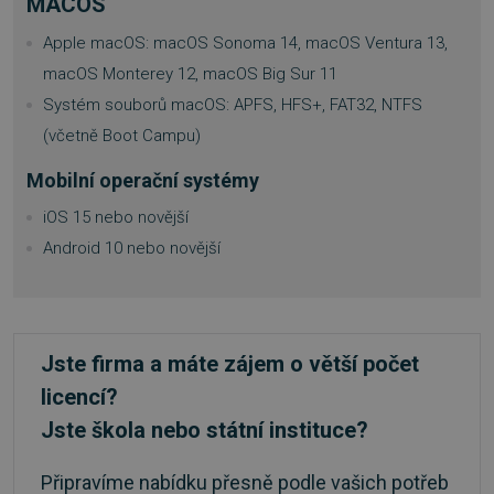
MACOS
Apple macOS: macOS Sonoma 14, macOS Ventura 13,
PHPSESSID
Zavřením
PHP.net
macOS Monterey 12, macOS Big Sur 11
prohlížeče
.www.sw.sk
Systém souborů macOS: APFS, HFS+, FAT32, NTFS
(včetně Boot Campu)
Mobilní operační systémy
iOS 15 nebo novější
Android 10 nebo novější
Jste firma a máte zájem o větší počet
licencí?
Jste škola nebo státní instituce?
__cf_bm
29 minut
Cloudflare Inc.
Připravíme nabídku přesně podle vašich potřeb
57 sekund