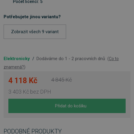
Počet licencí: 5
Potřebujete jinou variantu?
Zobrazit všech 9 variant
Elektronicky
/
Dodáváme do 1 - 2 pracovních dnů
(
Co to
znamená?
)
4 118 Kč
4 845 Kč
3 403 Kč
bez DPH
Přidat do košíku
PODOBNÉ PRODUKTY