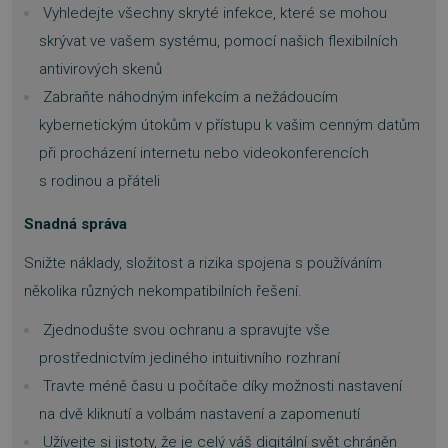
Nezbytně nutné soubory
Vyhledejte všechny skryté infekce, které se mohou
Výkonové soubory
Soubory cílení
skrývat ve vašem systému, pomocí našich flexibilních
Funkční soubory
Nezařazené soubory
antivirových skenů
Nezbytně nutné soubory cookie umožňují
Zabraňte náhodným infekcím a nežádoucím
základní funkce webových stránek, jako je
kybernetickým útokům v přístupu k vašim cenným datům
přihlášení uživatele a správa účtu. Webové
stránky nelze bez nezbytně nutných souborů
při procházení internetu nebo videokonferencích
cookie správně používat.
s rodinou a přáteli
Provider
/
Název
Vyprší
Doména
Snadná správa
_GRECAPTCHA
5 měsíců
Google LLC
3 týdny
www.google.com
Snižte náklady, složitost a rizika spojena s používáním
několika různých nekompatibilních řešení.
Zjednodušte svou ochranu a spravujte vše
prostřednictvím jediného intuitivního rozhraní
Travte méně času u počítače díky možnosti nastavení
__cf_bm
29 minut
Cloudflare Inc.
54 sekund
.discordapp.net
na dvě kliknutí a volbám nastavení a zapomenutí
Užívejte si jistoty, že je celý váš digitální svět chráněn