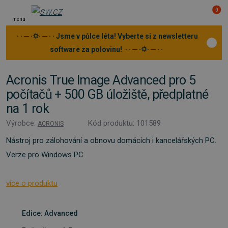
0
menu
· · ─ ·⛭· ─ · · Jsme v půlce léta! Vyberte si z newsletteru
software za polovinu! · · ─ ·⛭· ─ · ·
Acronis True Image Advanced pro 5
počítačů + 500 GB úložiště, předplatné
na 1 rok
Výrobce:
Kód produktu: 101589
ACRONIS
Nástroj pro zálohování a obnovu domácích i kancelářských PC.
Verze pro Windows PC.
více o produktu
Edice: Advanced