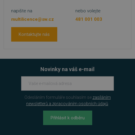
.heureka.group
napište na
nebo volejte
multilicence@sw.cz
481 001 003
Kontaktujte nás
PHPSESSID
Zavřením
PHP.net
prohlížeče
.www.sw.cz
Novinky na váš e-mail
Odesláním formuláře souhlasím se
zasíláním
newsletterů a zpracováním osobních údajů
.
Přihlásit k odběru