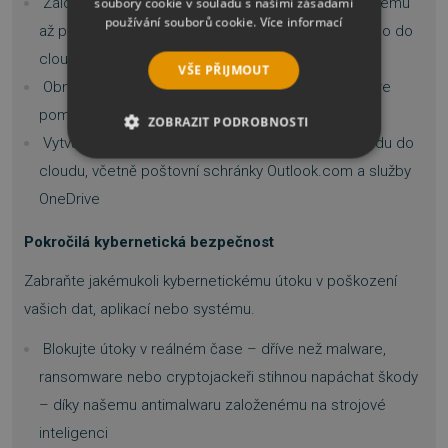
soubory cookie v souladu s našimi zásadami
Zálohujte, co chcete (od kompletních obrazů systému
používání souborů cookie.
Více informací
až po jednotlivé soubory), kam chcete (lokálně nebo do
cloudu Acronis)
VŠE PŘIJMOUT
Obnovte celý systém na stejný nebo nový hardware
pomocí rychlého obnovení jen několika kliknutími
ZOBRAZIT PODROBNOSTI
Vytvářejte přímé zálohy účtu Microsoft 365 z cloudu do
NEZBYTNĚ NUTNÉ SOUBORY
cloudu, včetně poštovní schránky Outlook.com a služby
OneDrive
VÝKONOVÉ SOUBORY
Pokročilá kybernetická bezpečnost
SOUBORY CÍLENÍ
Zabraňte jakémukoli kybernetickému útoku v poškození
FUNKČNÍ SOUBORY
vašich dat, aplikací nebo systému.
Blokujte útoky v reálném čase – dříve než malware,
NEZAŘAZENÉ SOUBORY
ransomware nebo cryptojackeři stihnou napáchat škody
– díky našemu antimalwaru založenému na strojové
inteligenci