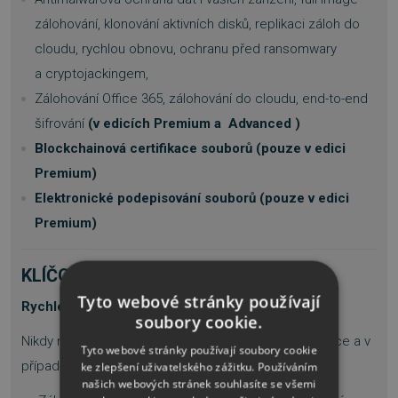
zálohování, klonování aktivních disků, replikaci záloh do
cloudu, rychlou obnovu, ochranu před ransomwary
a cryptojackingem,
Zálohování Office 365, zálohování do cloudu, end-to-end
šifrování
(v edicích Premium a Advanced )
Blockchainová certifikace souborů (pouze v edici
Premium)
Elektronické podepisování souborů
(pouze v edici
Premium)
KLÍČOVÉ FUNKCE:
Tyto webové stránky používají
Rychlé zálohování a obnova
soubory cookie.
Nikdy nepřijdete o cenné soubory nebo drahé aplikace a v
Tyto webové stránky používají soubory cookie
případě potřeby bleskově obnovíte systém.
ke zlepšení uživatelského zážitku. Používáním
našich webových stránek souhlasíte se všemi