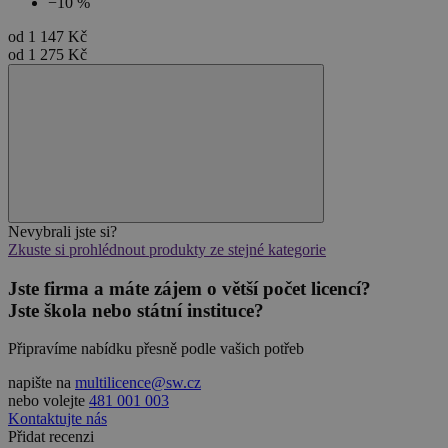
−10 %
NEZAŘAZENÉ SOUBORY
od
1 147 Kč
od
1 275 Kč
Nezbytně nutné soubory
Výkonové soubory
Soubory cílení
Funkční soubory
Nezařazené soubory
Nezbytně nutné soubory cookie umožňují
základní funkce webových stránek, jako je
Nevybrali jste si?
přihlášení uživatele a správa účtu. Webové
Zkuste si prohlédnout produkty ze stejné kategorie
stránky nelze bez nezbytně nutných souborů
cookie správně používat.
Jste firma a máte zájem o větší počet licencí?
Jste škola nebo státní instituce?
Provider
/
Název
Vyprší
Doména
Připravíme nabídku přesně podle vašich potřeb
_GRECAPTCHA
5 měsíců
Google LLC
3 týdny
www.google.com
napište na
multilicence@sw.cz
nebo volejte
481 001 003
Kontaktujte nás
Přidat recenzi