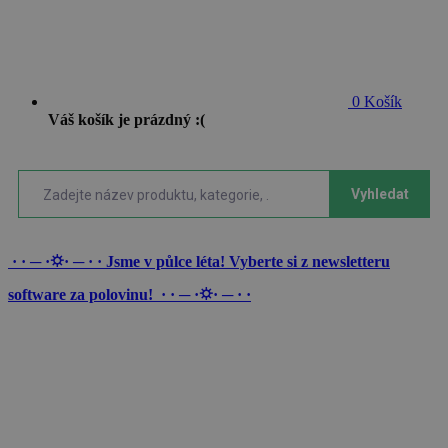
0
Košík
Váš košík je prázdný :(
Vyhledat
· · ─ ·⛭· ─ · · Jsme v půlce léta! Vyberte si z newsletteru
software za polovinu! · · ─ ·⛭· ─ · ·