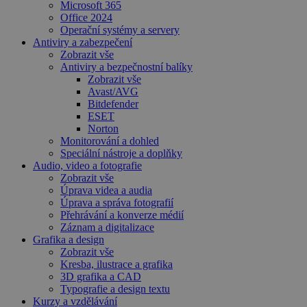
Microsoft 365
Office 2024
Operační systémy a servery
Antiviry a zabezpečení
Zobrazit vše
Antiviry a bezpečnostní balíky
Zobrazit vše
Avast/AVG
Bitdefender
ESET
Norton
Monitorování a dohled
Speciální nástroje a doplňky
Audio, video a fotografie
Zobrazit vše
Úprava videa a audia
Úprava a správa fotografií
Přehrávání a konverze médií
Záznam a digitalizace
Grafika a design
Zobrazit vše
Kresba, ilustrace a grafika
3D grafika a CAD
Typografie a design textu
Kurzy a vzdělávání