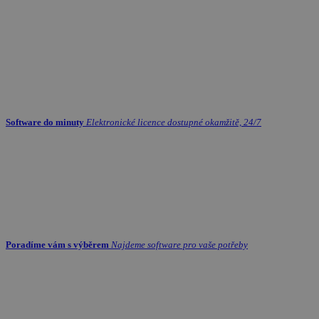
Software do minuty
Elektronické licence dostupné okamžitě, 24/7
Poradíme vám s výběrem
Najdeme software pro vaše potřeby