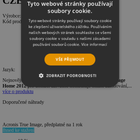
CZE, ESD
Tyto webové stránky používají
soubory cookie.
Výrobce:
Acronis
Tyto webové stránky používají soubory cookie
Kód produktu: 8004
ke zlepšení uživatelského zážitku. Používáním
našich webových stránek souhlasíte se všemi
soubory cookie v souladu s našimi zásadami
používání souborů cookie.
Více informací
VŠE PŘIJMOUT
Jazyk:
ZOBRAZIT PODROBNOSTI
Nejnovější verze zálohovacího softwaru
Acronis True Image
Home 2012
pro domácí uživatele kombinuje online zálohování,...
NEZBYTNĚ NUTNÉ SOUBORY
více o produktu
Doporučené náhrady
VÝKONOVÉ SOUBORY
SOUBORY CÍLENÍ
Acronis True Image, předplatné na 1 rok
Ihned ke stažení
FUNKČNÍ SOUBORY