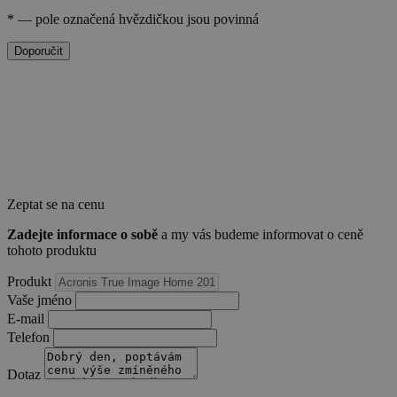
basket
.www.sw.cz
2 týdny 6
dní
*
— pole označená hvězdičkou jsou povinná
Doporučit
PHPSESSID
Zavřením
PHP.net
prohlížeče
.www.sw.sk
Zeptat se na cenu
Zadejte informace o sobě
a my vás budeme informovat o ceně
tohoto produktu
Produkt
Vaše jméno
E-mail
Telefon
Dotaz