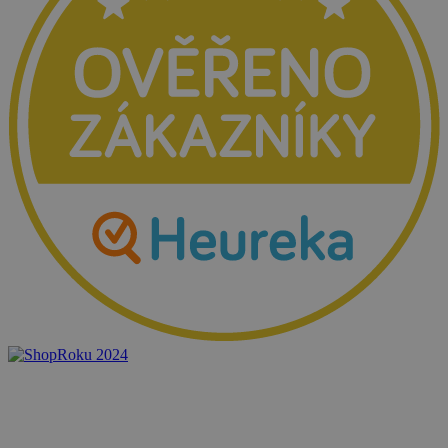
udid
.sw.cz
4 týdny 2
dny
CookieScriptConsent
4 týdny 2
CookieScript
dny
www.sw.cz