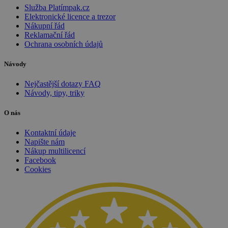
Služba Platímpak.cz
Elektronické licence a trezor
Nákupní řád
Reklamační řád
Ochrana osobních údajů
Návody
Nejčastější dotazy FAQ
Návody, tipy, triky
O nás
VISITOR_PRIVACY_METADATA
5 měsíců
YouTube
4 týdny
.youtube.com
Kontaktní údaje
Napište nám
Nákup multilicencí
Facebook
Cookies