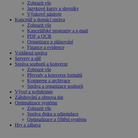
Zobrazit vše
Jazykové kurzy a slovníky
Výukové nástroje
Kancelář a domácí správa
Zobrazit vše
Kancelářské programy a e-mail
PDF a OCR
Organizace a plánování
Finance a evidence
Vzdálená správa
Servery a sítě
Správa souborů a konverze
Zobrazit vše
Převody a konverze formátů
Komprese a archivace
Správa a organizace souborů
Vývoj a webdesign
Zálohování a obnova dat
Optimalizace systému
Zobrazit vše
Správa disku a odinstalace
Optimalizace a čištění systému
Hry a zábava