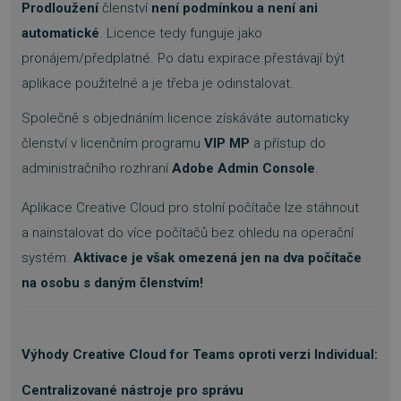
Prodloužení
členství
není podmínkou a není ani
automatické
. Licence tedy funguje jako
pronájem/předplatné. Po datu expirace přestávají být
aplikace použitelné a je třeba je odinstalovat.
Společně s objednáním licence získáváte automaticky
__cf_bm
29 minut
Cloudflare Inc.
54 sekund
.discordapp.net
členství v licenčním programu
VIP MP
a přístup do
administračního rozhraní
Adobe Admin Console
.
Aplikace Creative Cloud pro stolní počítače lze stáhnout
a nainstalovat do více počítačů bez ohledu na operační
systém.
Aktivace je však omezená jen na dva počítače
na osobu s daným členstvím!
__cf_bm
29 minut
Cloudflare Inc.
55 sekund
.heureka.cz
Výhody Creative Cloud for Teams oproti verzi Individual:
Centralizované nástroje pro správu