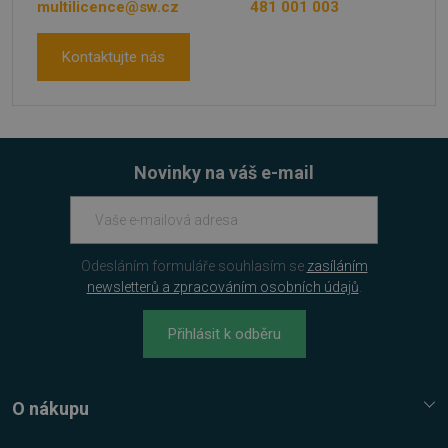
multilicence@sw.cz
481 001 003
Kontaktujte nás
Novinky na váš e-mail
Odesláním formuláře souhlasím se
zasíláním
newsletterů a zpracováním osobních údajů
.
VISITOR_PRIVACY_METADATA
5 měsíců
YouTube
4 týdny
.youtube.com
Přihlásit k odběru
O nákupu
Služba Platímpak.cz