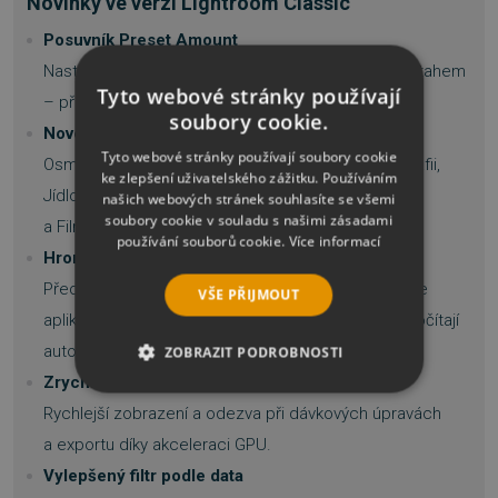
Novinky ve verzi Lightroom Classic
Posuvník Preset Amount
Nastavte intenzitu aplikovaných předvoleb jedním tahem
Tyto webové stránky používají
– přesně tak, jak potřebujete.
soubory cookie.
Nové prémiové předvolby
Tyto webové stránky používají soubory cookie
Osm nových sad předvoleb pro Černobílou fotografii,
ke zlepšení uživatelského zážitku. Používáním
Jídlo, Krajinu, Města, Životní styl, Retro, Cestování II
našich webových stránek souhlasíte se všemi
soubory cookie v souladu s našimi zásadami
a Filmové II.
používání souborů cookie.
Více informací
Hromadná aplikace AI předvoleb
Předvolby typu Select Subject nebo Select Sky lze
VŠE PŘIJMOUT
aplikovat na více snímků najednou, masky se přepočítají
automaticky.
ZOBRAZIT PODROBNOSTI
Zrychlený náhled a úpravy v režimu mřížky
NEZBYTNĚ NUTNÉ SOUBORY
Rychlejší zobrazení a odezva při dávkových úpravách
a exportu díky akceleraci GPU.
VÝKONOVÉ SOUBORY
Vylepšený filtr podle data