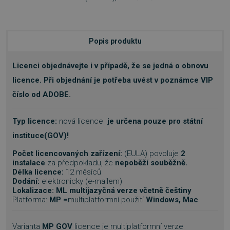
Popis produktu
Licenci objednávejte i v případě, že se jedná o obnovu
licence. Při objednání je potřeba uvést v poznámce VIP
číslo od ADOBE.
Typ licence:
nová licence
je určena pouze pro státní
instituce(GOV)!
Počet licencovaných zařízení:
(EULA) povoluje
2
instalace
za předpokladu, že
nepoběží souběžně.
Délka licence:
12 měsíců
Dodání:
elektronicky (e-mailem)
Lokalizace:
ML multijazyčná verze včetně češtiny
Platforma:
MP =
multiplatformní použití
Windows, Mac
Varianta
MP GOV
licence je multiplatformní verze