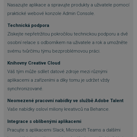
Nasazujte aplikace a spravujte produkty a uživatele pomocí
praktické webové konzole Admin Console.
basket
.www.sw.cz
2 týdny 6
Technická podpora
dní
Získejte nepřetržitou pokročilou technickou podporu a dvě
osobní relace s odborníkem na uživatele a rok a umožněte
svému tvůrčímu týmu bezproblémovou práci.
Knihovny Creative Cloud
Váš tým může sdílet datové zdroje mezi různými
PHPSESSID
Zavřením
PHP.net
aplikacemi a zařízeními a díky tomu je udržet vždy
prohlížeče
.www.sw.sk
synchronizované.
Neomezené pracovní nabídky ve službě Adobe Talent
Vaše nabídky osloví miliony kreativců na Behance.
Integrace s oblíbenými aplikacemi
Pracujte s aplikacemi Slack, Microsoft Teams a dalšími