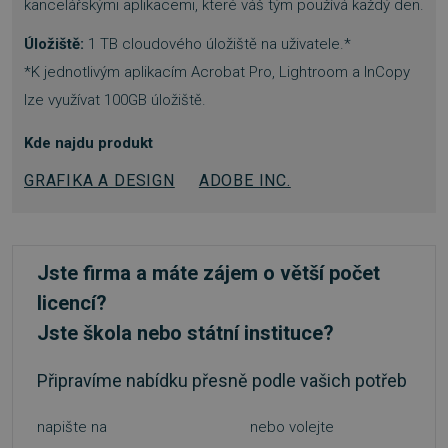
kancelářskými aplikacemi, které váš tým používá každý den.
Úložiště:
1 TB cloudového úložiště na uživatele.*
*K jednotlivým aplikacím Acrobat Pro, Lightroom a InCopy
lze využívat 100GB úložiště.
Kde najdu produkt
GRAFIKA A DESIGN
ADOBE INC.
__cf_bm
29 minut
Cloudflare Inc.
57 sekund
.heureka.group
Jste firma a máte zájem o větší počet
licencí?
Jste škola nebo státní instituce?
Připravíme nabídku přesně podle vašich potřeb
PHPSESSID
Zavřením
PHP.net
prohlížeče
.www.sw.cz
napište na
nebo volejte