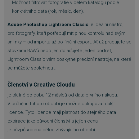
Možnost filtrovat fotografie v celém katalogu podle
SOUBORY CÍLENÍ
konkrétního data (rok, měsíc, den).
FUNKČNÍ SOUBORY
Adobe Photoshop Lightroom Classic
je ideální nástroj
NEZAŘAZENÉ SOUBORY
pro fotografy, kteří potřebují mít plnou kontrolu nad svými
snímky – od importu až po finální export. Ať už pracujete se
stovkami RAWů nebo jen dolaďujete jeden portrét,
Lightroom Classic vám poskytne precizní nástroje, na které
Nezbytně nutné soubory
se můžete spolehnout.
Výkonové soubory
Soubory cílení
Funkční soubory
Nezařazené soubory
Členství v Creative Cloudu
Nezbytně nutné soubory cookie umožňují
je platné po dobu 12 měsíců od data prvního nákupu.
základní funkce webových stránek, jako je
přihlášení uživatele a správa účtu. Webové
V průběhu tohoto období je možné dokupovat další
stránky nelze bez nezbytně nutných souborů
cookie správně používat.
licence. Tyto licence mají platnost do stejného data
Provider
/
expirace jako původní členství a jejich cena
Název
Vyprší
Doména
je přizpůsobena délce zbývajícího období.
_GRECAPTCHA
5 měsíců
Google LLC
3 týdny
www.google.com