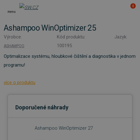
0
menu
Ashampoo WinOptimizer 25
Výrobce:
Kód produktu:
Jazyk:
100195
ASHAMPOO
Optimalizace systému, hloubkové čištění a diagnostika v jednom
programu!
více o produktu
Doporučené náhrady
Ashampoo WinOptimizer 27