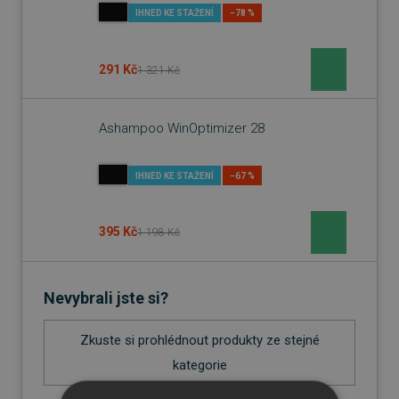
IHNED KE STAŽENÍ
−78 %
291 Kč
1 321 Kč
Ashampoo WinOptimizer 28
IHNED KE STAŽENÍ
−67 %
395 Kč
1 198 Kč
Nevybrali jste si?
Zkuste si prohlédnout produkty ze stejné
kategorie