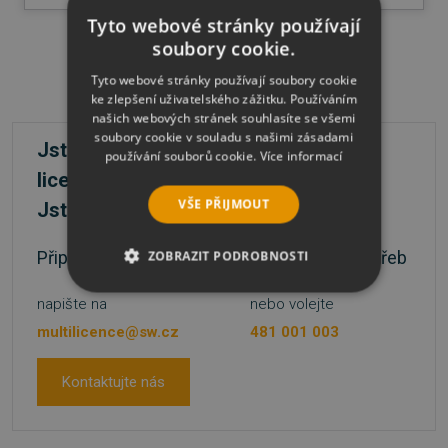
Tyto webové stránky používají
soubory cookie.
Tyto webové stránky používají soubory cookie
ke zlepšení uživatelského zážitku. Používáním
našich webových stránek souhlasíte se všemi
soubory cookie v souladu s našimi zásadami
Jste firma a máte zájem o větší počet
používání souborů cookie.
Více informací
licencí?
VŠE PŘIJMOUT
Jste škola nebo státní instituce?
Připravíme nabídku přesně podle vašich potřeb
ZOBRAZIT PODROBNOSTI
NEZBYTNĚ NUTNÉ SOUBORY
napište na
nebo volejte
multilicence@sw.cz
481 001 003
VÝKONOVÉ SOUBORY
Kontaktujte nás
SOUBORY CÍLENÍ
FUNKČNÍ SOUBORY