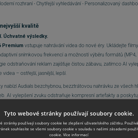
oderní rozhraní
·
Chytřejší vyhledávání
·
Personalizovaný dashb
nejvyšší kvalitě
í. Úchvatné výsledky.
6 Premium
vstupuje nahrávání videa do nové éry. Ukládejte film
 adaptivní snímkovou frekvencí a možností výběru formátů (MP4
ie odstraňování reklam zajišťuje čistou zábavu, zatímco AI vyle
videa – ostřejší, jasnější, lepší.
y nabízí Audials bezchybnou, bezztrátovou nahrávku ze všech h
b. AI vylepšení zvuku odstraňuje kompresní artefakty a poskytuj
Díky vestavěným efektům, ekvalizérům a inovativnímu AI Stem Spl
Tyto webové stránky používají soubory cookie.
roje, basy nebo bicí – ideální pro remixy nebo karaoke.
é stránky používají soubory cookie ke zlepšení uživatelského zážitku. Použív
& Chytrá správa médií
ránek souhlasíte se všemi soubory cookie v souladu s našimi zásadami použí
cookie.
Více informací
a, dokonale organizovaná.