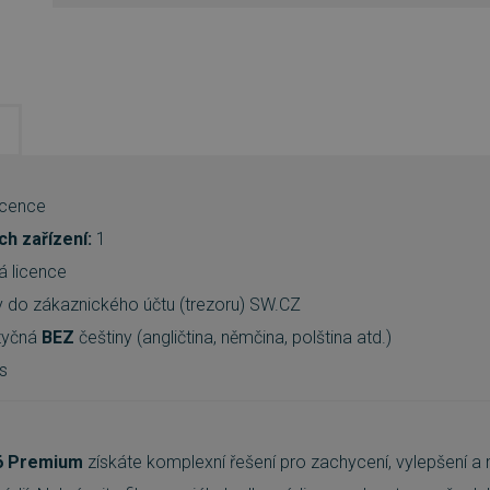
icence
h zařízení:
1
lá licence
ky do zákaznického účtu (trezoru) SW.CZ
azyčná
BEZ
češtiny (angličtina, němčina, polština atd.)
ws
6 Premium
získáte komplexní řešení pro zachycení, vylepšení a 