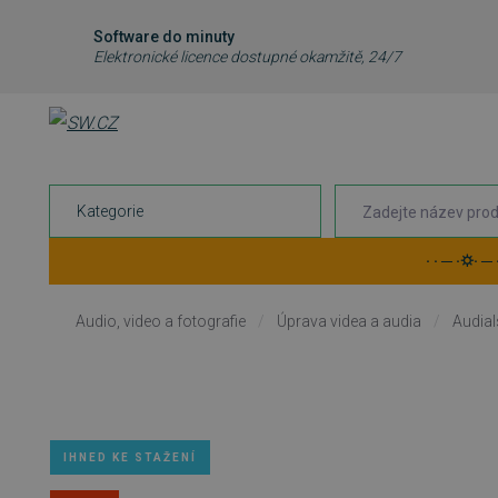
Software do minuty
Elektronické licence dostupné okamžitě, 24/7
Kategorie
· · ─ ·⛭· ─
Audio, video a fotografie
/
Úprava videa a audia
/
Audia
IHNED KE STAŽENÍ