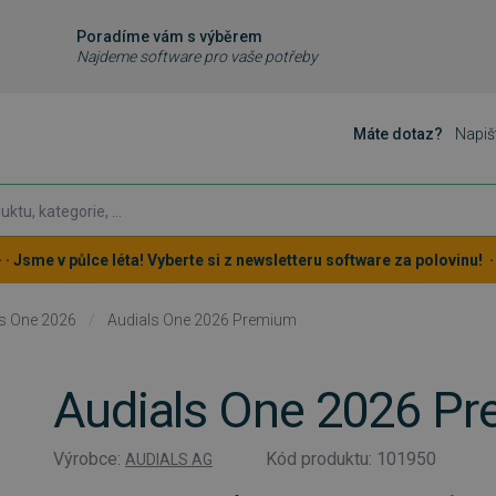
Poradíme vám s výběrem
Najdeme software pro vaše potřeby
Máte dotaz?
Napiš
 · · Jsme v půlce léta! Vyberte si z newsletteru software za polovinu! · ·
ls One 2026
/
Audials One 2026 Premium
Audials One 2026 P
Výrobce:
Kód produktu: 101950
AUDIALS AG