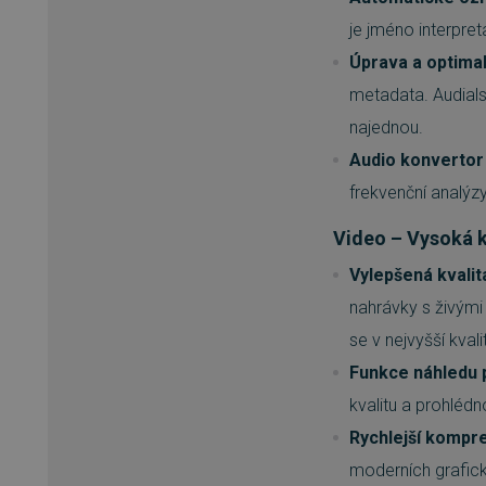
je jméno interpret
Úprava a optima
__cf_bm
metadata. Audial
basket
najednou.
Audio konvertor
PHPSESSID
frekvenční analý
Video – Vysoká k
__cf_bm
Vylepšená kvali
nahrávky s živými 
PHPSESSID
se v nejvyšší kvali
Funkce náhledu p
kvalitu a prohlédn
VISITOR_PRIVACY_METAD
Rychlejší kompre
moderních grafick