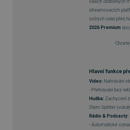
vašich oblíbených mé
streamovacích platfo
ostrých videí přes 
2026 Premium
spoj
Chcete 
Hlavní funkce př
Video:
Nahrávání st
·
Přehrávání bez re
Hudba:
Zachycení z
Stem Splitter (voká
Rádio & Podcasty:
·
Automatické označo