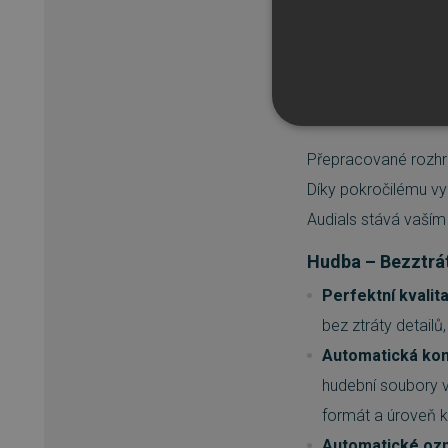
Užijte si nejvýkonně
Vytvářejte inteligen
hudební knihovnu sn
– a díky odběrům u
NEZBYTNĚ NUTN
Přepracované rozhr
FUNKČNÍ SOUBO
Díky pokročilému v
Audials stává vaším
Hudba – Bezztrá
Nezbytně nutn
Perfektní kvalit
Nezbytně nutné soubory cook
bez ztráty detail
bez nezbytně nutných soubo
Automatická kontr
Název
hudební soubory v
_GRECAPTCHA
formát a úroveň kv
Automatické ozn
__cf_bm