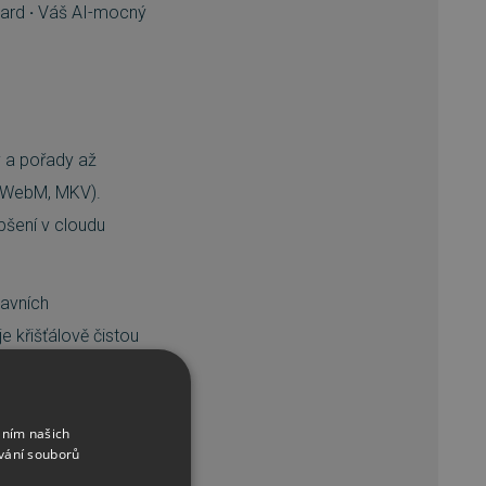
oard
·
Váš AI-mocný
y a pořady až
, WebM, MKV).
pšení v cloudu
lavních
e křišťálově čistou
itteru můžete
áním našich
vání souborů