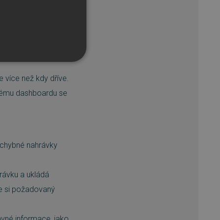
lém světě.
a rozšiřujte svou
 true crime po sport
e více než kdy dříve.
lnému dashboardu se
řazené soubory
ezchybné nahrávky
účtu. Webové stránky nelze
rávku a ukládá
te si požadovaný
bný soubor cookie
zik.
vné informace, jako
 lidmi a roboty. To je pro