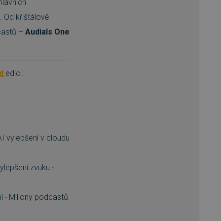
hlavních
. Od křišťálově
dcastů –
Audials One
rd
edici.
I vylepšení v cloudu
ylepšení zvuku
·
ní
·
Miliony podcastů