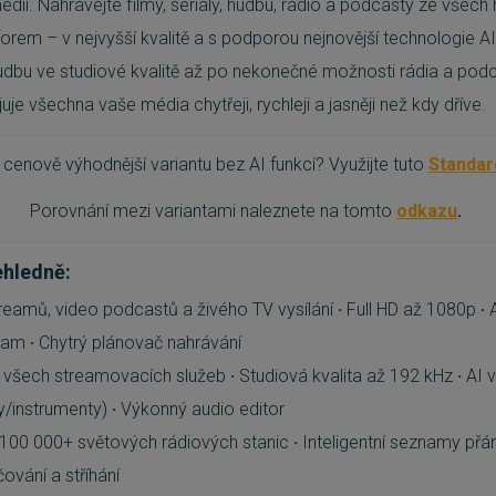
dií. Nahrávejte filmy, seriály, hudbu, rádio a podcasty ze všech 
rem – v nejvyšší kvalitě a s podporou nejnovější technologie AI
hudbu ve studiové kvalitě až po nekonečné možnosti rádia a po
uje všechna vaše média chytřeji, rychleji a jasněji než kdy dříve.
cenově výhodnější variantu bez AI funkcí? Využijte tuto
Standa
Porovnání mezi variantami naleznete na tomto
odkazu
.
ehledně:
reamů, video podcastů a živého TV vysílání
·
Full HD až 1080p
·
A
klam
·
Chytrý plánovač nahrávání
 všech streamovacích služeb
·
Studiová kvalita až 192 kHz
·
AI v
ly/instrumenty)
·
Výkonný audio editor
100 000+ světových rádiových stanic
·
Inteligentní seznamy přá
vání a stříhání