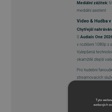
Mediální zážitek:
M
mediální asistent
Video & Hudba v 
Chytřejší nahráván
S
Audials One 202
v rozlišení 1080p s
Vylepšená technolog
okamžitě zlepší vaše 
Pro hudební fanoušk
streamovacích služe
studiovou kvalitu. 
oddělit vokály, nást
Tyto webov
Rádio, Podcasty 
webových st
Všechna vaše médi