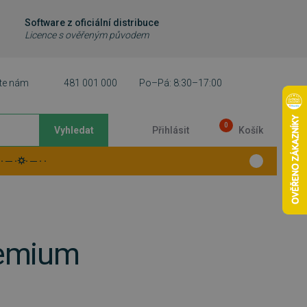
Software z oficiální distribuce
Licence s ověřeným původem
te nám
481 001 000
Po–Pá: 8:30–17:00
0
Vyhledat
Přihlásit
Košík
 ─ ·⛭· ─ · ·
remium