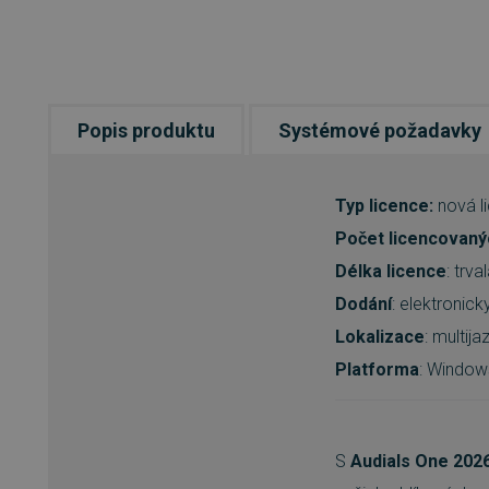
Popis produktu
Systémové požadavky
Typ licence:
nová l
Počet licencovanýc
Délka licence
: trva
Dodání
: elektronic
Lokalizace
: multij
Platforma
: Windo
S
Audials One 202