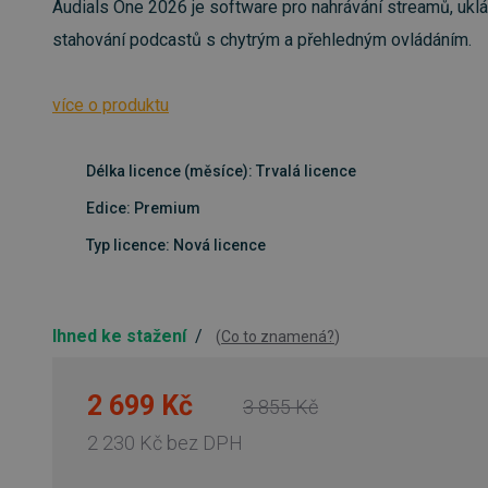
Audials One 2026 je software pro nahrávání streamů, uklá
stahování podcastů s chytrým a přehledným ovládáním.
více o produktu
Délka licence (měsíce): Trvalá licence
Edice: Premium
Typ licence: Nová licence
Ihned ke stažení
/
(
Co to znamená?
)
2 699 Kč
3 855 Kč
2 230 Kč
bez DPH