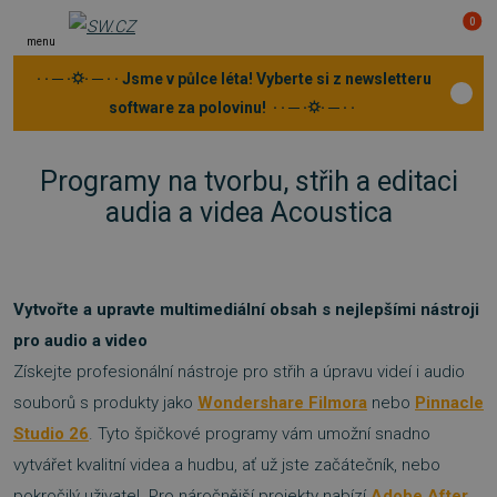
0
menu
· · ─ ·⛭· ─ · · Jsme v půlce léta! Vyberte si z newsletteru
software za polovinu! · · ─ ·⛭· ─ · ·
Programy na tvorbu, střih a editaci
audia a videa Acoustica
Vytvořte a
upravte
multimediální obsah s nejlepšími nástroji
pro audio a
video
Získejte profesionální nástroje pro střih a úpravu videí i audio
souborů s produkty jako
Wondershare Filmora
nebo
Pinnacle
Studio
26
. Tyto špičkové programy vám umožní snadno
vytvářet kvalitní videa a hudbu, ať už jste začátečník, nebo
pokročilý uživatel. Pro náročnější projekty nabízí
Adobe After