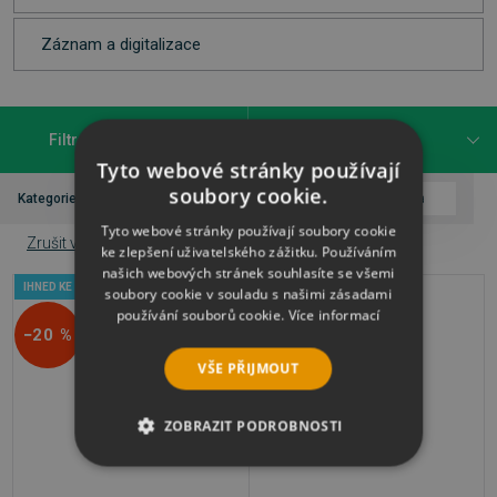
Záznam a digitalizace
Filtrovat
Tyto webové stránky používají
soubory cookie.
Kategorie
Audio, video a fotografie
Značka
Acoustica
Tyto webové stránky používají soubory cookie
Zrušit vše
ke zlepšení uživatelského zážitku. Používáním
našich webových stránek souhlasíte se všemi
IHNED KE STAŽENÍ
IHNED KE STAŽENÍ
soubory cookie v souladu s našimi zásadami
používání souborů cookie.
Více informací
−20 %
−15 %
VŠE PŘIJMOUT
ZOBRAZIT PODROBNOSTI
NEZBYTNĚ NUTNÉ SOUBORY