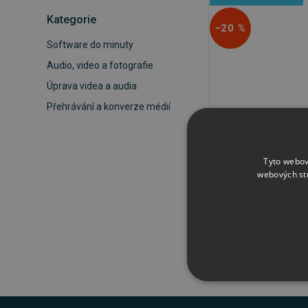
Kategorie
−20 %
Software do minuty
Audio, video a fotografie
Úprava videa a audia
Přehrávání a konverze médií
Acoustica Mixcraf
Tyto webov
webových st
3 511 Kč
4 388 K
NEZBYTNĚ NUTN