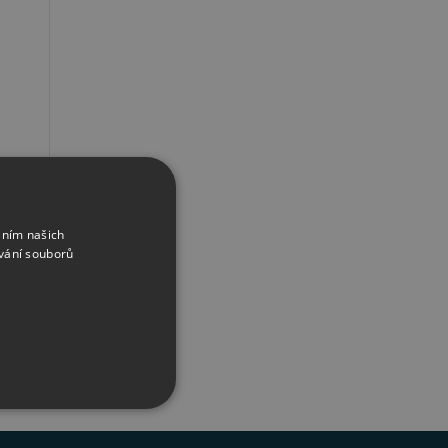
dio
áním našich
vání souborů