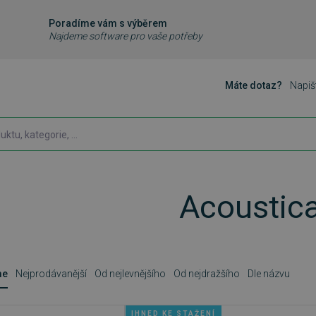
Poradíme vám s výběrem
Najdeme software pro vaše potřeby
Máte dotaz?
Napiš
Acoustic
me
Nejprodávanější
Od nejlevnějšího
Od nejdražšího
Dle názvu
IHNED KE STAŽENÍ