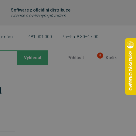
Software z oficiální distribuce
Licence s ověřeným původem
te nám
481 001 000
Po–Pá: 8:30–17:00
0
Vyhledat
Přihlásit
Košík
a