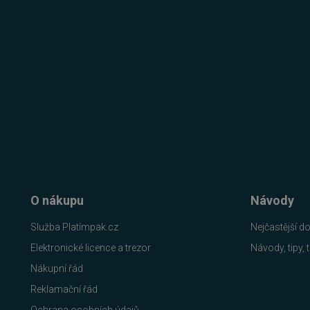
FUNKČNÍ SOUBO
Nezbytně nutn
Nezbytně nutné soubory cook
bez nezbytně nutných soubo
Název
_GRECAPTCHA
__cf_bm
O nákupu
Návody
Služba Platímpak.cz
Nejčastější d
__cf_bm
Elektronické licence a trezor
Návody, tipy, t
Nákupní řád
basket
Reklamační řád
PHPSESSID