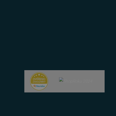
řazené soubory
účtu. Webové stránky nelze
bný soubor cookie
zik.
 lidmi a roboty. To je pro
zprávy o používání jejich
 lidmi a roboty. To je pro
zprávy o používání jejich
položek v nákupním košíku
azyce PHP. Toto je