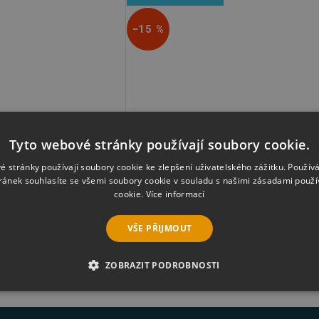
−15 %
Tyto webové stránky používají soubory cookie.
t 10 Pro Studio
Acoustica Mixcraft 10 Recording Stu
é stránky používají soubory cookie ke zlepšení uživatelského zážitku. Použív
ránek souhlasíte se všemi soubory cookie v souladu s našimi zásadami použí
cookie.
Více informací
1 865 Kč
č
2 194 Kč
VŠE PŘIJMOUT
ZOBRAZIT PODROBNOSTI
É SOUBORY
VÝKONOVÉ SOUBORY
SOUBORY CÍLENÍ