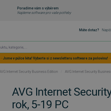
Poradíme vám s výběrem
Najdeme software pro vaše potřeby
Máte dotaz?
Napiš
 · · Jsme v půlce léta! Vyberte si z newsletteru software za polovinu! · ·
AVG Internet Security Business Edition
/
AVG Internet Security Business
AVG Internet Security
rok, 5-19 PC