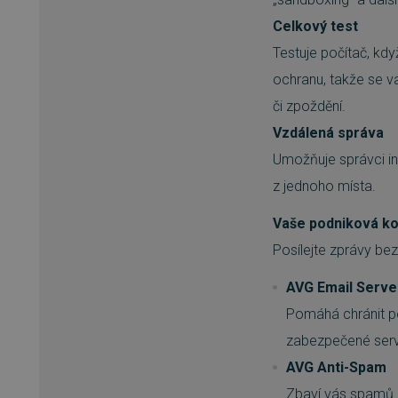
Celkový test
__cf_bm
Testuje počítač, kd
ochranu, takže se v
basket
či zpoždění.
Vzdálená správa
PHPSESSID
Umožňuje správci ins
z jednoho místa.
__cf_bm
Vaše podniková kom
Posílejte zprávy be
PHPSESSID
AVG Email Serve
Pomáhá chránit p
zabezpečené serv
VISITOR_PRIVACY_METAD
AVG Anti-Spam
Zbaví vás spamů a