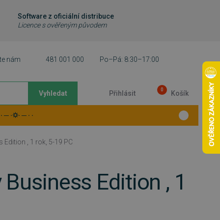
Software z oficiální distribuce
Licence s ověřeným původem
te nám
481 001 000
Po–Pá: 8:30–17:00
0
Vyhledat
Přihlásit
Košík
 ─ ·⛭· ─ · ·
 Edition , 1 rok, 5-19 PC
 Business Edition , 1