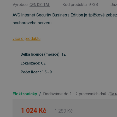
Výrobce:
Kód produktu: 9738
Ja
GEN DIGITAL
AVG Internet Security Business Edition je špičkové zabe
souborového serveru.
více o produktu
Délka licence (měsíce): 12
Lokalizace: CZ
Počet licencí: 5 - 9
Elektronicky
/
Dodáváme do 1 - 2 pracovních dnů
(
Co 
1 024 Kč
1 280 Kč