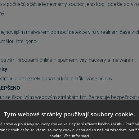
o z počítačů stáhnete neznámý soubor, jeho kopii odešle do viro
ný.
nejnovějším malwarem pomocí detekce virů v reálném čase v cl
umělou inteligencí.
nostními hrozbami online – spamem, viry, hackery a malwarem.
ity
straňuje podezřelý obsah či kód a infikované přílohy.
YLEPŠENO
 se škodlivým webovým stránkám tím, že testuje bezpečnost o
rňuje vás na cokoli podezřelého. Testuje všechny odkazy na intern
Tyto webové stránky používají soubory cookie.
tteru.
é stránky používají soubory cookie ke zlepšení uživatelského zážitku. Použív
PŠENO
ránek souhlasíte se všemi soubory cookie v souladu s našimi zásadami použí
oubory ještě předtím, než se uloží do vašeho počítače, abyste by
cookie.
Více informací