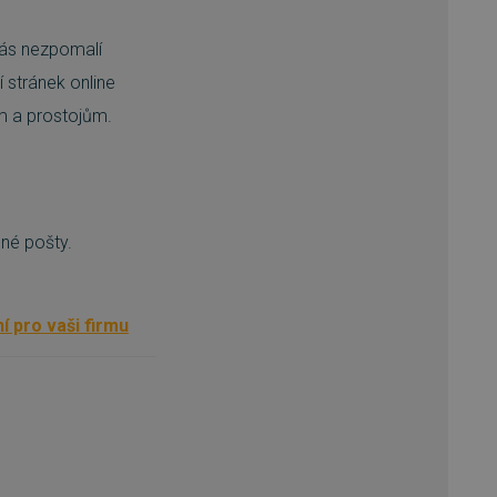
vás nezpomalí
 stránek online
m a prostojům.
ené pošty.
í pro vaši firmu