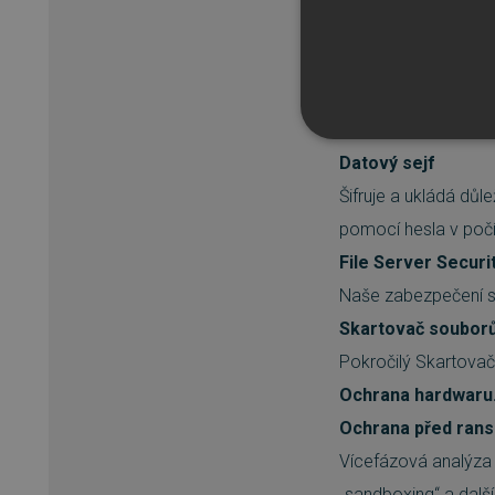
skrytým malwarem.
Zabezpečení identit
Identity Protectio
Anti-Spyware chrání
NEZBYTNĚ NUTN
Datový sejf
Šifruje a ukládá důl
FUNKČNÍ SOUBO
pomocí hesla v počí
File Server Securi
Naše zabezpečení s
Nezbytně nutn
Skartovač soubor
Nezbytně nutné soubory cook
Pokročilý Skartova
bez nezbytně nutných soubo
Ochrana hardwaru.
Název
Ochrana před ra
_GRECAPTCHA
Vícefázová analýza 
„sandboxing“ a další
__cf_bm