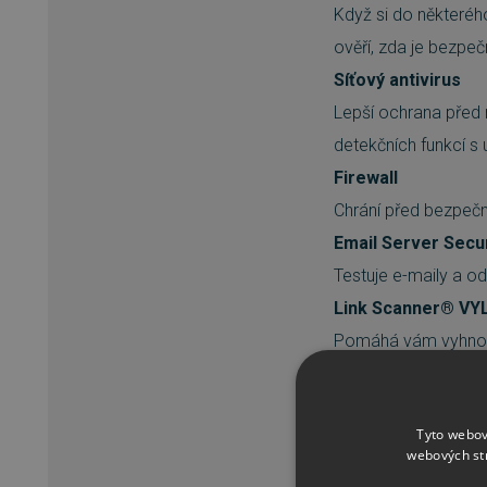
Když si do některéh
ověří, zda je bezpeč
Síťový antivirus
Lepší ochrana před 
detekčních funkcí s 
Firewall
Chrání před bezpeč
Email Server Secur
Testuje e-maily a od
Link Scanner® V
Pomáhá vám vyhnout
jste klikli, a upozo
na Facebooku a Twi
Tyto webov
Webový štít VYLE
webových st
Testuje stahované s