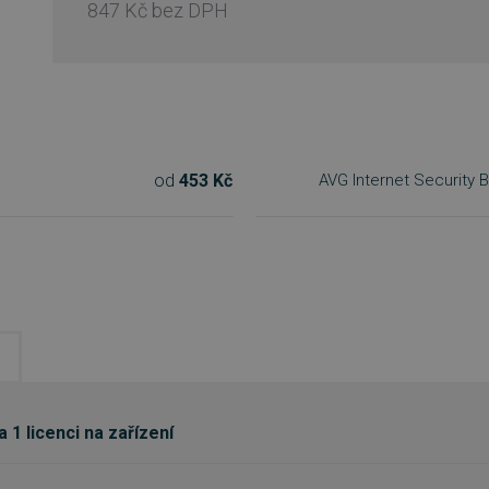
847 Kč
bez DPH
od
453 Kč
AVG Internet Security B
 1 licenci na zařízení