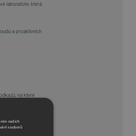
vé laboratoře, která
oudu a proaktivních
dkazů, na které
etu, včetně těch
áním našich
vání souborů
li chráněni před