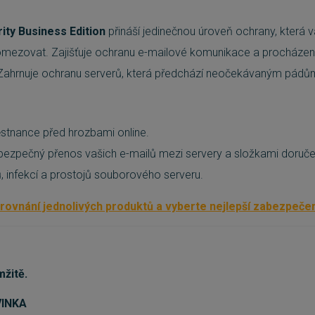
ity Business Edition
přináší jedinečnou úroveň ochrany, která 
omezovat. Zajišťuje ochranu e-mailové komunikace a procházení
Zahrnuje ochranu serverů, která předchází neočekávaným pádů
stnance před hrozbami online.
a bezpečný přenos vašich e-mailů mezi servery a složkami doruč
, infekcí a prostojů souborového serveru.
rovnání jednolivých produktů a vyberte nejlepší zabezpečen
žitě.
VINKA