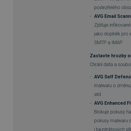
udid
podezřelého obsah
AVG Email Scann
CookieScriptConsent
Zjišťuje infikovan
jako doplněk pro 
SMTP a IMAP.
Název
Provi
P
Zastavte hrozby on
Název
Název
clientToken
Domé
Pr
D
Název
Do
Chrání data a soubo
clientSession
_ga
visits_counter
w
Googl
.sw.cz
mlctr
.sw
__Secure-ROLLOUT_TOKE
AVG Self Defen
registration-delivery
w
__Secure-YNID
IDE
Go
malwaru o změnu, 
.do
_ga_EGZH9Z5H8Q
.sw.cz
_cfuvid
.
atd.
_gcl_au
Go
AVG Enhanced Fi
.sw
C
registration-
Adfo
w
Blokuje pokusy h
company
.adfo
sid
.sw
pokusy malwaru o 
registration-
w
i bezdrátových sít
_fbp
Me