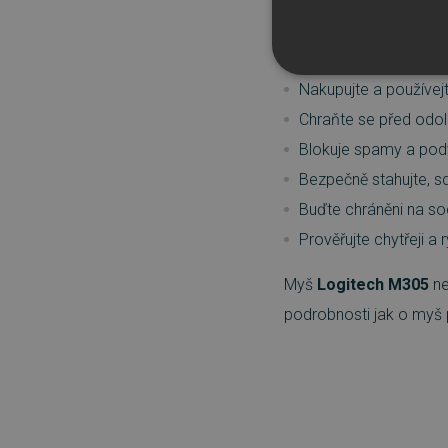
nemusíte dělat starosti
Proč
AVG Interent Sec
NEZBYTNĚ NUTN
Nakupujte a používej
Chraňte se před odo
FUNKČNÍ SOUBO
Blokuje spamy a pod
Bezpečně stahujte, sd
Buďte chráněni na soc
Nezbytně nutn
Prověřujte chytřeji a r
Nezbytně nutné soubory cook
bez nezbytně nutných soubo
Myš
Logitech M305
ne
podrobnosti jak o myš
Název
_GRECAPTCHA
__cf_bm