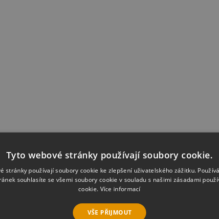
oakce a získejte společně s komplexním antivirovým řešením
AV
Tyto webové stránky používají soubory cookie.
ovou myš
Logitech M305 ZDARMA!
é stránky používají soubory cookie ke zlepšení uživatelského zážitku. Použív
ránek souhlasíte se všemi soubory cookie v souladu s našimi zásadami použí
y 2011 - 1 PC, 1 rok + Bezdrátová myš Logitech M305
-
1298,
cookie.
Více informací
 2011
poskytuje vícevrstvou ochranu vždy, když jste připojeni k I
VŠE PŘIJMOUT