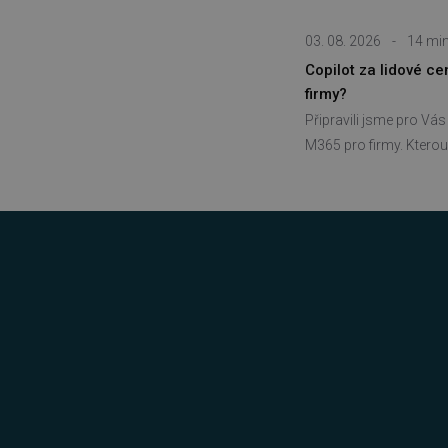
__cf_bm
03. 08. 2026
-
14 min
basket
Copilot za lidové c
firmy?
PHPSESSID
Připravili jsme pro Vá
M365 pro firmy. Kterou 
__cf_bm
PHPSESSID
VISITOR_PRIVACY_METAD
udid