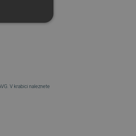
.
řazené soubory
účtu. Webové stránky nelze
AVG. V krabici naleznete
bný soubor cookie
zik.
 lidmi a roboty. To je pro
zprávy o používání jejich