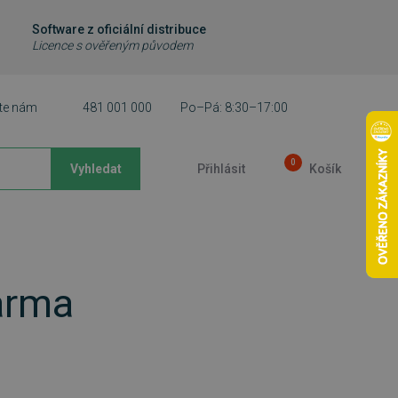
Software z oficiální distribuce
Licence s ověřeným původem
te nám
481 001 000
Po–Pá: 8:30–17:00
0
Vyhledat
Přihlásit
Košík
arma