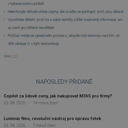
FUNKČNÍ SOUBORY
v kyberprostoru přátelí.
Nekritizujte dětské online zájmy, ale snažte se pochopit, proč jsou lákavé.
NEZAŘAZENÉ SOUBORY
Vysvětlete dětem, proč by o sobě neměly sdílet soukromé informace, ani
vy sami je o dětech nesdílejte.
Počítač mějte ve společném prostoru, abyste měli kontrolu nad tím, co
Nezbytně nutné soubory
dítě sleduje či s kým komunikuje.
Výkonové soubory
Soubory cílení
Zdroj:
ESET
Funkční soubory
Nezařazené soubory
Nezbytně nutné soubory cookie umožňují
základní funkce webových stránek, jako je
přihlášení uživatele a správa účtu. Webové
NAPOSLEDY PŘIDANÉ
stránky nelze bez nezbytně nutných souborů
cookie správně používat.
Copilot za lidové ceny, jak nakupovat M365 pro firmy?
Provider
/
Název
Vyprší
Doména
03. 08. 2026
-
14 minut čtení
_GRECAPTCHA
5 měsíců
Google LLC
3 týdny
www.google.com
Luminar Neo, revoluční nástroj pro úpravu fotek
03. 08. 2026
-
7 minut čtení