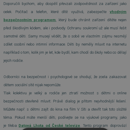
Doporučili bychom, aby dospělí převzali zodpovědnost za zařízení jako
celek. Počítač a telefon, které dítě využívá, zabezpečte
vhodným
bezpečnostním programem
, který bude chránit zařízení dítěte nejen
před škodlivým kódem, ale i podvody. Ochranu soukromí už ale musí řešit
samotné děti. Samy musejí vědět, že o sobě ve vlastním zájmu nesmějí
sdílet osobní nebo intimní informace. Děti by neměly mluvit na internetu
například o tom, kolik jim je let, kde bydlí, kam chodí do školy nebo co dělají
jejich rodiče.
Odborníci na bezpečnost i psychologové se shodují, že zcela zakazovat
dětem sociální sítě nijak nepomůže.
Tlak kolektivu je velký a rodiče jen ztratí možnost s dětmi o online
bezpečnosti otevřeně mluvit. Právě dialog je přitom nejvhodnější řešení.
Můžete např. s dětmi zajít do kina na film V Síti a otevřít tak toto složité
téma. Pokud máte menší děti, podívejte se na výukové programy, jako
je třeba
Datová Lhota od České televize
.
Tento program doprovází