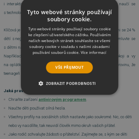
i interaktivní hra, kde si menší děti vyzkouší různá rizika a naučí se
Tyto webové stránky používají
s technologiemi pracovat bezpečně.
soubory cookie.
Tyto webové stránky používají soubory cookie
Klíčová je vzájemná důvěra. Podle
průzkumu
mezi českými dětmi se 24 %
ke zlepšení uživatelského zážitku. Používáním
dětí s negativním zážitkem z kyberprostoru nikomu nesvěří. Domluvte se
našich webových stránek souhlasíte se všemi
soubory cookie v souladu s našimi zásadami
s dětmi na pravidlech, které budete všichni dodržovat.
používání souborů cookie.
Více informací
Například mohou komunikovat jen z počítače v obývacím pokoji a vy
na oplátku budete respektovat jejich soukromí (přiznejme si na rovinu, že
VŠE PŘIJMOUT
teenageři se prostě svěřovat nechtějí).
ZOBRAZIT PODROBNOSTI
Jaká pravidla dodržovat při používání sociálních sítích?
NEZBYTNĚ NUTNÉ SOUBORY
Chraňte zařízení
antivirovým programem
.
Naučte děti používat silná hesla.
VÝKONOVÉ SOUBORY
Všechny profily na sociálních sítích nastavte jako soukromé. Nic, co děti
nebo vy nasdílíte, tak neuvidí člověk mimo okruh vašich přátel.
SOUBORY CÍLENÍ
Jako rodič schvalujte žádosti o přátelství. Zajímejte se, s kým se děti