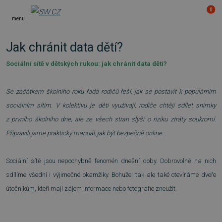
0
menu
Jak chránit data dětí?
Sociální sítě v dětských rukou: jak chránit data dětí?
Se začátkem školního roku řada rodičů řeší, jak se postavit k populárním
sociálním sítím. V kolektivu je děti využívají, rodiče chtějí sdílet snímky
z prvního školního dne, ale ze všech stran slyší o riziku ztráty soukromí.
Připravili jsme praktický manuál, jak být bezpečně online.
Sociální sítě jsou nepochybně fenomén dnešní doby. Dobrovolně na nich
sdílíme všední i výjimečné okamžiky. Bohužel tak ale také otevíráme dveře
útočníkům, kteří mají zájem informace nebo fotografie zneužít.