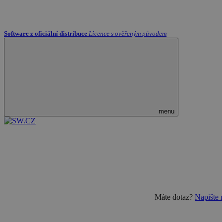
Software z oficiální distribuce
Licence s ověřeným původem
menu
Máte dotaz?
Napište