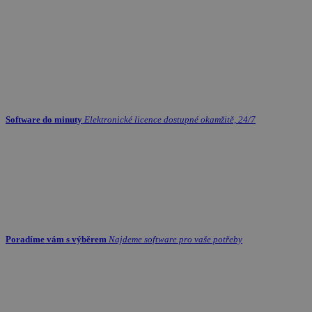
Software do minuty
Elektronické licence dostupné okamžitě, 24/7
Poradíme vám s výběrem
Najdeme software pro vaše potřeby