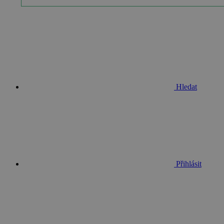
__cf_bm
basket
PHPSESSID
Hledat
__cf_bm
PHPSESSID
Přihlásit
VISITOR_PRIVACY_METAD