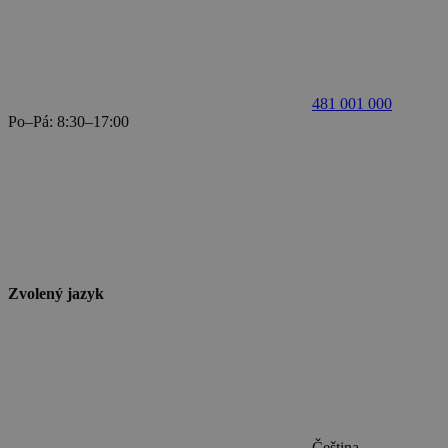
481 001 000
Po–Pá: 8:30–17:00
Zvolený jazyk
Čeština