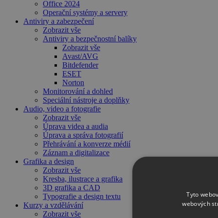
Office 2024
Operační systémy a servery
Antiviry a zabezpečení
Zobrazit vše
Antiviry a bezpečnostní balíky
Zobrazit vše
Avast/AVG
Bitdefender
ESET
Norton
Monitorování a dohled
Speciální nástroje a doplňky
Audio, video a fotografie
Zobrazit vše
Úprava videa a audia
Úprava a správa fotografií
Přehrávání a konverze médií
Záznam a digitalizace
Grafika a design
Zobrazit vše
Kresba, ilustrace a grafika
3D grafika a CAD
Tyto webov
Typografie a design textu
webových st
Kurzy a vzdělávání
Zobrazit vše