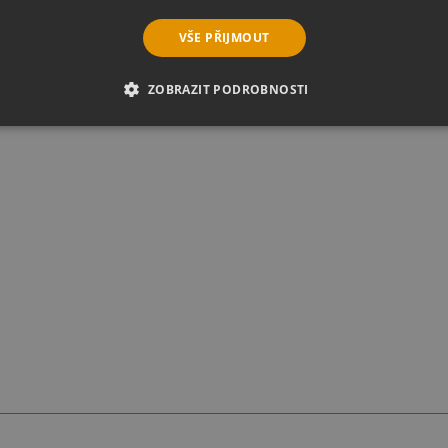
VŠE PŘIJMOUT
ZOBRAZIT PODROBNOSTI
É SOUBORY
VÝKONOVÉ SOUBORY
SOUBORY CÍLENÍ
RY
NEZAŘAZENÉ SOUBORY
é soubory
Výkonové soubory
Soubory cílení
Funkční soubory
Neza
ie umožňují základní funkce webových stránek, jako je přihlášení uživatele a správa 
rů cookie správně používat.
Provider
/
Vyprší
Popis
Doména
5 měsíců
Google reCAPTCHA nastaví při spuštění potře
Google LLC
3 týdny
(_GRECAPTCHA) za účelem provedení analýzy ri
www.google.com
29 minut
Tento soubor cookie se používá k rozlišení mezi