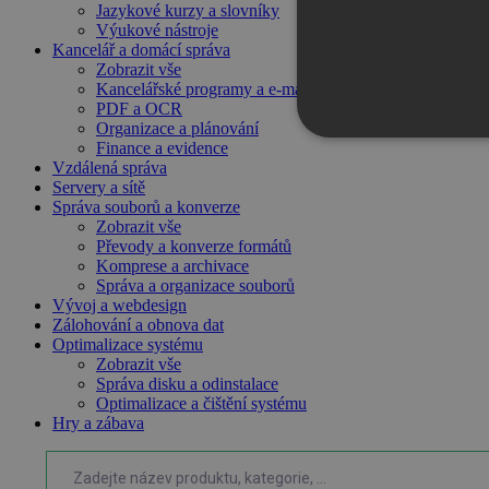
Jazykové kurzy a slovníky
Výukové nástroje
Kancelář a domácí správa
Zobrazit vše
Kancelářské programy a e-mail
PDF a OCR
Organizace a plánování
NEZBYTNĚ NUTN
Finance a evidence
Vzdálená správa
Servery a sítě
FUNKČNÍ SOUBO
Správa souborů a konverze
Zobrazit vše
Převody a konverze formátů
Komprese a archivace
Správa a organizace souborů
Nezbytně nutn
Vývoj a webdesign
Zálohování a obnova dat
Nezbytně nutné soubory cook
Optimalizace systému
bez nezbytně nutných soubo
Zobrazit vše
Správa disku a odinstalace
Název
Optimalizace a čištění systému
Hry a zábava
_GRECAPTCHA
__cf_bm