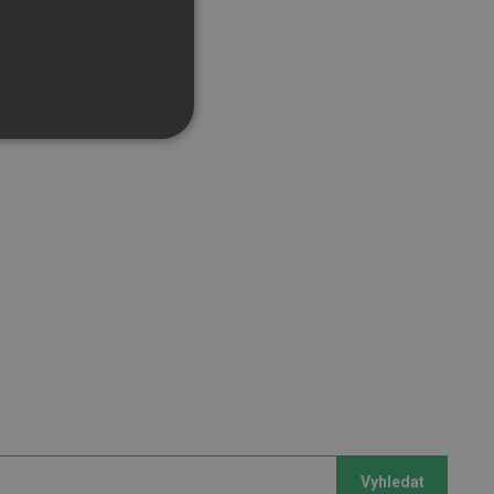
řazené soubory
účtu. Webové stránky nelze
bný soubor cookie
zik.
Vyhledat
 lidmi a roboty. To je pro