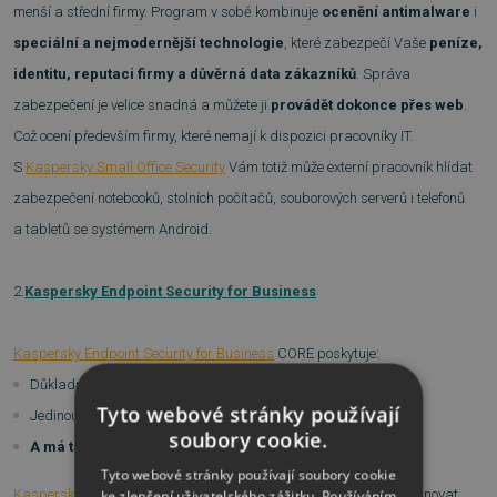
menší a střední firmy. Program v sobě kombinuje
ocenění antimalware
i
speciální a nejmodernější technologie
, které zabezpečí Vaše
peníze,
identitu, reputaci firmy a důvěrná data zákazníků
. Správa
zabezpečení je velice snadná a můžete ji
provádět dokonce přes web
.
Což ocení především firmy, které nemají k dispozici pracovníky IT.
S
Kaspersky Small Office Security
V
ám totiž může externí pracovník hlídat
zabezpečení notebooků, stolních počítačů, souborových serverů i telefonů
a tabletů se systémem Android.
2.
Kaspersky Endpoint Security for Business
Kaspersky Endpoint Security for Business
CORE poskytuje:
Důkladnou vícevrstvou ochranu proti malwaru
Tyto webové stránky používají
Jedinou unifikovanou konzoli pro správu
soubory cookie.
A má také zásadní víhody pro firmy!
Tyto webové stránky používají soubory cookie
Kaspersky Endpoint Security for Business CORE
ke zlepšení uživatelského zážitku. Používáním
je schopen kombinovat