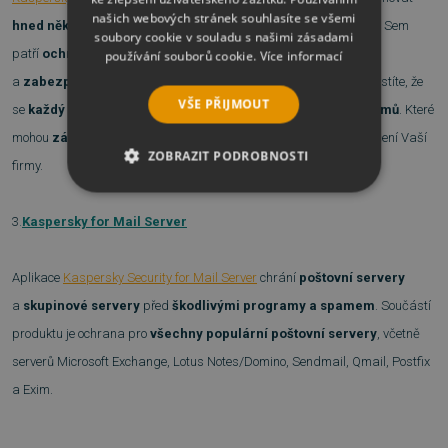
našich webových stránek souhlasíte se všemi
hned několik účinných technologií
, které bojují proti malwaru. Sem
soubory cookie v souladu s našimi zásadami
patří
ochrana založená na detekci signatur
, aktivní ochrana
používání souborů cookie.
Více informací
a
zabezpečení na bázi cloudu
. Což oceníte, především když zjistíte, že
VŠE PŘIJMOUT
se
každý den objeví přes 125 000 nových škodlivých programů
. Které
mohou
zásadním způsobem
poškodit nebo
prolomit
zabezpečení Vaší
ZOBRAZIT PODROBNOSTI
firmy.
NEZBYTNĚ NUTNÉ SOUBORY
3
.
Kaspersky for Mail Server
VÝKONOVÉ SOUBORY
Aplikace
Kaspersky Security for Mail Server
chrání
poštovní servery
SOUBORY CÍLENÍ
a
skupinové servery
před
škodlivými programy a spamem
. Součástí
produktu je ochrana pro
všechny populární poštovní servery
, včetně
FUNKČNÍ SOUBORY
serverů Microsoft Exchange, Lotus Notes/Domino, Sendmail, Qmail, Postfix
NEZAŘAZENÉ SOUBORY
a Exim.