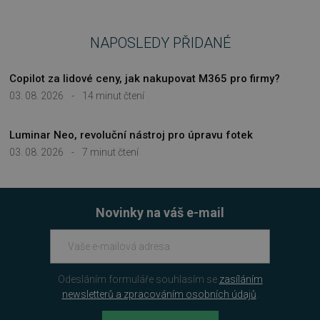
Nezbytně nutné soubory
NAPOSLEDY PŘIDANÉ
Výkonové soubory
Soubory cílení
Funkční soubory
Nezařazené soubory
Copilot za lidové ceny, jak nakupovat M365 pro firmy?
Nezbytně nutné soubory cookie umožňují
03. 08. 2026
-
14 minut čtení
základní funkce webových stránek, jako je
přihlášení uživatele a správa účtu. Webové
stránky nelze bez nezbytně nutných souborů
Luminar Neo, revoluční nástroj pro úpravu fotek
cookie správně používat.
03. 08. 2026
-
7 minut čtení
Provider
/
Název
Vyprší
Doména
_GRECAPTCHA
5 měsíců
Google LLC
3 týdny
www.google.com
Novinky na váš e-mail
Odesláním formuláře souhlasím se
zasíláním
newsletterů a zpracováním osobních údajů
.
__cf_bm
29 minut
Cloudflare Inc.
54 sekund
.discordapp.net