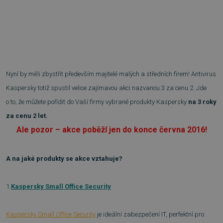
Nyní by měli zbystřit především majitelé malých a středních firem! Antivirus
Kaspersky totiž spustil velice zajímavou akci nazvanou 3 za cenu 2. Jde
o to, že můžete pořídit do Vaší firmy vybrané produkty Kaspersky
na 3 roky
za cenu 2 let.
Ale pozor – akce poběží jen do konce června 2016!
A na jaké produkty se akce vztahuje?
1.
Kaspersky Small Office Security
Kaspersky Small Office Security
je ideální zabezpečení IT, perfektní pro