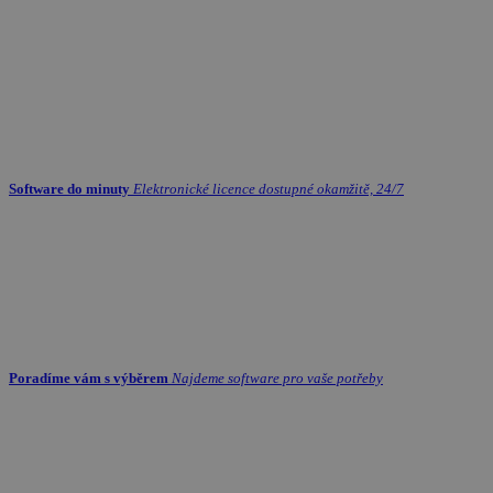
Software do minuty
Elektronické licence dostupné okamžitě, 24/7
Poradíme vám s výběrem
Najdeme software pro vaše potřeby