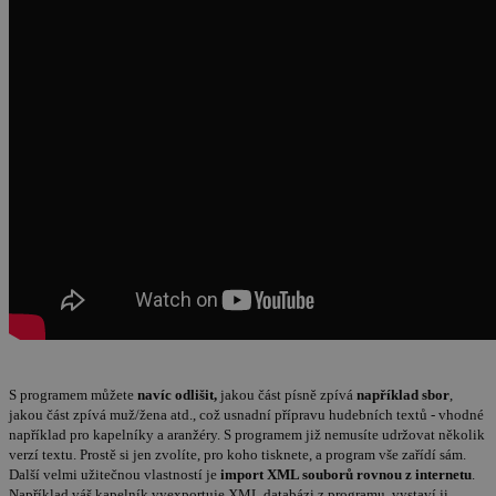
S programem můžete
navíc odlišit,
jakou část písně zpívá
například sbor
,
jakou část zpívá muž/žena atd., což usnadní přípravu hudebních textů - vhodné
například pro kapelníky a aranžéry. S programem již nemusíte udržovat několik
verzí textu. Prostě si jen zvolíte, pro koho tisknete, a program vše zařídí sám.
Další velmi užitečnou vlastností je
import XML souborů rovnou z internetu
.
Například váš kapelník vyexportuje XML databázi z programu, vystaví ji