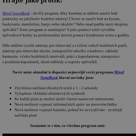
Miraf SongBook
- skvělý program, díky kterému se můžete naučit hrát
prakticky na jakýkoliv hudební nástroj! Chcete se naučit hrát na kytaru,
baskytariu, mandolínu, banjo nebo ukulele? Nebo snad patříte mezi skupinu
zpěváků? Tento program si zamilujete! S jeho pomocí totiž vytváříte
zpěvníkové knihy na profesionální úrovni pomocí kombinace textu a grafiky.
Dále můžete využít nástroje pro trénování a cvičení vašich hudebních partů,
nástroje pro trénování sluchu, transpoziční tabulky a kadence, základy
harmonie, výuku hudebních intervalů, práci s kapodastrem, transpozice
s použitím kapodastrů, různé náhledy a exporty zpěvníků.
Navíc máte aktuálně k dispozici nejnovější verzi programu
Miraf
SongBook
hlavní novinky jsou:
Zrychleno načítání dlouhých textů o 1 - 2 sekundy
Vylepšeno vkládání obrázkových symbolů
Ke každé písni je možné uložit vlastní nastavení metronomu
Nová možnost vypnutí informačních zpráv na stavovém řádku
Nová možnost vypnutí karaoke, pokud ho nevyužíváte - rychlejší
načítání písní
Seznamte se s tím, co všechno program umí: