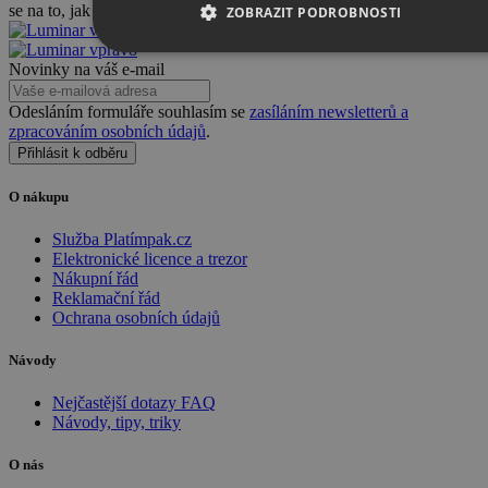
se na to, jak má fotka vypadat.
ZOBRAZIT PODROBNOSTI
NEZBYTNĚ NUTNÉ SOUBORY
Novinky na váš e-mail
Odesláním formuláře souhlasím se
zasíláním newsletterů a
VÝKONOVÉ SOUBORY
zpracováním osobních údajů
.
Přihlásit k odběru
SOUBORY CÍLENÍ
FUNKČNÍ SOUBORY
O nákupu
NEZAŘAZENÉ SOUBORY
Služba Platímpak.cz
Elektronické licence a trezor
Nákupní řád
Reklamační řád
Ochrana osobních údajů
Nezbytně nutné soubory
Výkonové soubory
Soubory cílení
Funkční soubory
Nezařazené soubory
Návody
Nezbytně nutné soubory cookie umožňují základní funkce
Nejčastější dotazy FAQ
webových stránek, jako je přihlášení uživatele a správa účtu.
Návody, tipy, triky
Webové stránky nelze bez nezbytně nutných souborů cookie
správně používat.
O nás
Provider
/
Název
Vyprší