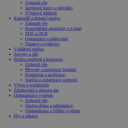
Zobrazit vše
Jazykové kurzy a slovníky
Výukové nástroje
Kancelář a domácí správa
Zobrazit vše
Kancelářské programy a e-mail
PDF a OCR
Organizace a plánování
Finance a evidence
Vzdálená správa
Servery a sítě
Správa souborů a konverze
Zobrazit vše
Převody a konverze formátů
Komprese a archivace
Správa a organizace souborů
Vývoj a webdesign
Zálohování a obnova dat
Optimalizace systému
Zobrazit vše
Správa disku a odinstalace
Optimalizace a čištění systému
Hry a zábava