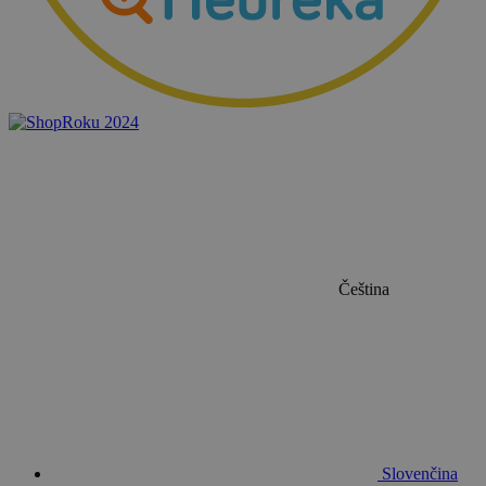
basket
.www.sw.cz
2 týdny 
dní
Čeština
PHPSESSID
Zavření
PHP.net
prohlížeč
.www.sw.sk
Slovenčina