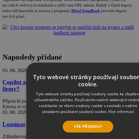
na vašich webových stránkách a sdělí vám URL adresu. Každý z členů kapely
nebo váš fanoušek si rovnou z programu
Miraf SongBook
provede import
nových písní.
Naposledy přidané
03. 08. 2026
-
14 minut čtení
Tyto webové stránky používají soubo
Copilot za lidové ceny, jak nakupovat M365 pro
cookie.
firmy?
Tyto webové stránky používají soubory cookie ke zlepšen
uživatelského zážitku. Používáním našich webových strán
Připravili jsme pro Vás porovnávací tabulku edicí M365 pro firmy.
souhlasíte se všemi soubory cookie v souladu s našimi
Kterou si vybrat?
zásadami používání souborů cookie.
Více informací
03. 08. 2026
-
7 minut čtení
Luminar Neo, revoluční nástroj pro úpravu fotek
VŠE PŘIJMOUT
Zdlouhavou a náročnou práci odvede za vás a nechá vás soustředit