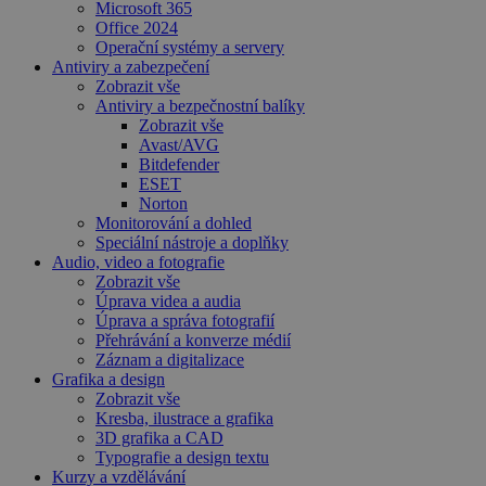
Microsoft 365
Office 2024
Operační systémy a servery
Antiviry a zabezpečení
Zobrazit vše
Antiviry a bezpečnostní balíky
Zobrazit vše
Avast/AVG
Bitdefender
ESET
Norton
Monitorování a dohled
Speciální nástroje a doplňky
Audio, video a fotografie
Zobrazit vše
Úprava videa a audia
Úprava a správa fotografií
Přehrávání a konverze médií
Záznam a digitalizace
Grafika a design
Zobrazit vše
Kresba, ilustrace a grafika
3D grafika a CAD
Typografie a design textu
Kurzy a vzdělávání