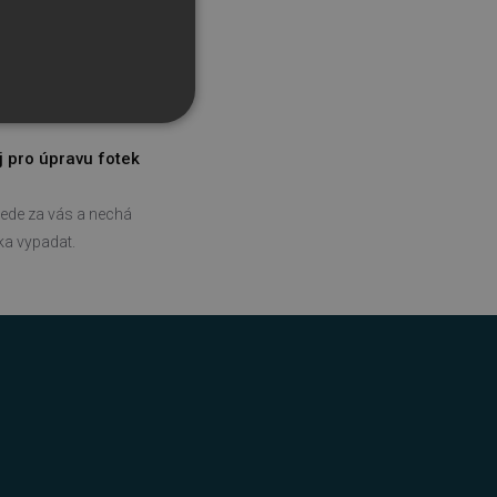
j pro úpravu fotek
ede za vás a nechá
tka vypadat.
řazené soubory
účtu. Webové stránky nelze
bný soubor cookie
zik.
 lidmi a roboty. To je pro
zprávy o používání jejich