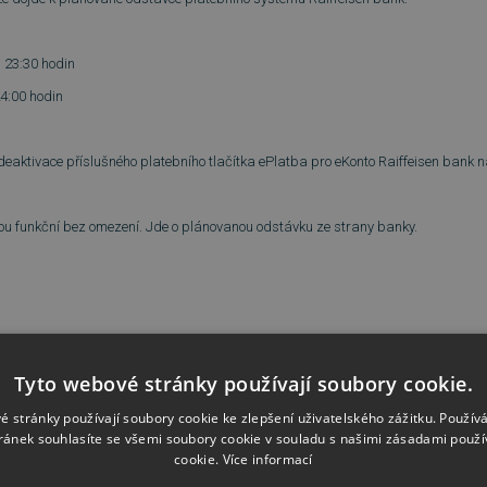
, 23:30 hodin
24:00 hodin
eaktivace příslušného platebního tlačítka ePlatba pro eKonto Raiffeisen bank 
ou funkční bez omezení. Jde o plánovanou odstávku ze strany banky.
Tyto webové stránky používají soubory cookie.
é stránky používají soubory cookie ke zlepšení uživatelského zážitku. Použív
ránek souhlasíte se všemi soubory cookie v souladu s našimi zásadami použí
cookie.
Více informací