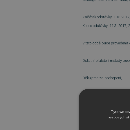
Začátek odstávky: 10.3.2017
Konec odstávky: 11.3. 2017, 
V této době bude provedena d
Ostatní platební metody bud
Děkujeme za pochopení,
Váš Tým Sw.cz
Tyto webov
webových st