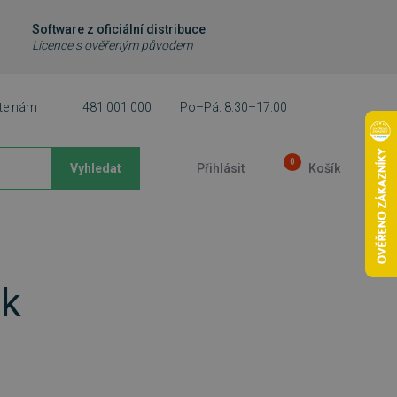
Software z oficiální distribuce
Licence s ověřeným původem
te nám
481 001 000
Po–Pá: 8:30–17:00
0
Vyhledat
Přihlásit
Košík
nk