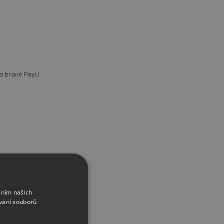
na bráně PayU.
áním našich
vání souborů