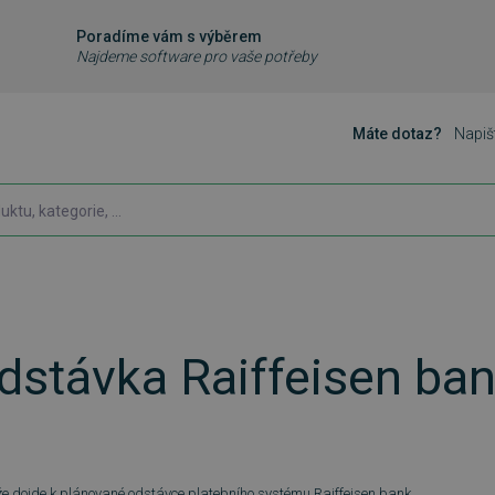
Poradíme vám s výběrem
Najdeme software pro vaše potřeby
Máte dotaz?
Napiš
odstávka Raiffeisen ba
že dojde k plánované odstávce platebního systému Raiffeisen bank.