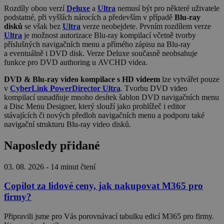
Rozdíly obou verzí
Deluxe
a
Ultra
nemusí být pro některé uživatele
podstatné, při vyšších nárocích a především v případě
Blu-ray
disků
se však bez
Ultra
verze neobejdete. Prvním rozdílem verze
Ultra
je možnost autorizace Blu-ray kompilací včetně tvorby
příslušných navigačních menu a přímého zápisu na Blu-ray
a eventuálně i DVD disk. Verze Deluxe současně neobsahuje
funkce pro DVD authoring u AVCHD videa.
DVD & Blu-ray video kompilace s HD videem
lze vytvářet pouze
v
CyberLink PowerDirector Ultra
. Tvorbu DVD video
kompilací usnadňuje mnoho desítek šablon DVD navigačních menu
a Disc Menu Designer, který slouží jako prohlížeč i editor
stávajících či nových předloh navigačních menu a podporu také
navigační strukturu Blu-ray video disků.
Naposledy přidané
03. 08. 2026
-
14 minut čtení
Copilot za lidové ceny, jak nakupovat M365 pro
firmy?
Připravili jsme pro Vás porovnávací tabulku edicí M365 pro firmy.