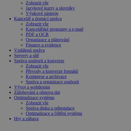
Zobrazit vše
Jazykové kurzy a slovníky
Výukové nástroje
Kancelář a domácí správa
Zobrazit vše
Kancelářské programy a e-mail
PDF a OCR
Organizace a plánování
Finance a evidence
Vzdálená správa
Servery a sítě
Správa souborů a konverze
Zobrazit vše
Převody a konverze formátů
Komprese a archivace
Správa a organizace souborů
Vývoj a webdesign
Zálohování a obnova dat
Optimalizace systému
Zobrazit vše
Správa disku a odinstalace
Optimalizace a čištění systému
Hry a zábava