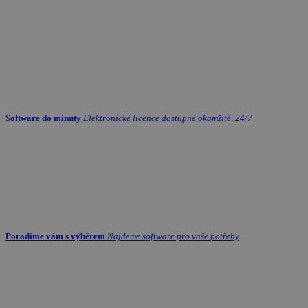
Software do minuty
Elektronické licence dostupné okamžitě, 24/7
Poradíme vám s výběrem
Najdeme software pro vaše potřeby