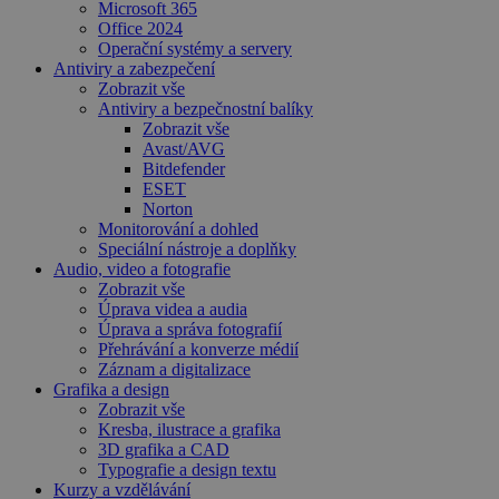
Microsoft 365
Office 2024
Operační systémy a servery
Antiviry a zabezpečení
Zobrazit vše
Antiviry a bezpečnostní balíky
Zobrazit vše
Avast/AVG
Bitdefender
ESET
Norton
Monitorování a dohled
Speciální nástroje a doplňky
Audio, video a fotografie
Zobrazit vše
Úprava videa a audia
Úprava a správa fotografií
Přehrávání a konverze médií
Záznam a digitalizace
Grafika a design
Zobrazit vše
Kresba, ilustrace a grafika
3D grafika a CAD
Typografie a design textu
Kurzy a vzdělávání