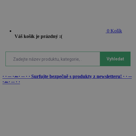
0
Košík
Váš košík je prázdný :(
Vyhledat
· · ─ ·ꕀ· ─ · ·
Surfujte bezpečně s produkty z newsletteru!
· · ─
·ꕀ· ─ · ·