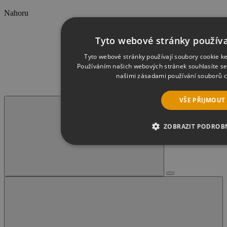
Nahoru
Tyto webové stránky používa
Tyto webové stránky používají soubory cookie ke
Používáním našich webových stránek souhlasíte se
našimi zásadami používání souborů 
VŠE PŘIJMOUT
ZOBRAZIT PODROB
NEZBYTNĚ NUTNÉ SOUBORY
VÝ
SOUBORY CÍLENÍ
FUNKČNÍ SOU
NEZAŘAZENÉ SOUBORY