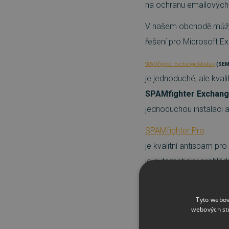
na ochranu emailových 
V našem obchodě můžet
řešení pro Microsoft E
SPAMfighter Exchange Module
(SEM
je jednoduché, ale kval
SPAMfighter Exchan
jednoduchou instalaci a
SPAMfighter Pro
je kvalitní antispam pr
je automaticky prohléd
jako nevyžádána, je 
Tyto webov
webových st