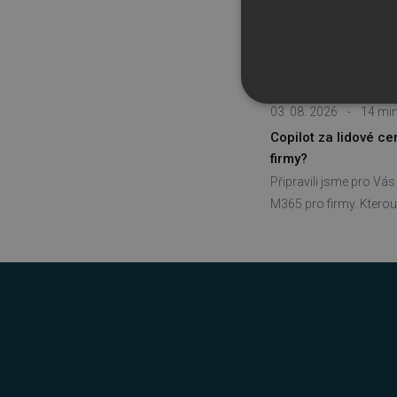
NEZBYTNĚ NUTN
03. 08. 2026
-
14 min
Copilot za lidové c
FUNKČNÍ SOUBO
firmy?
Připravili jsme pro Vá
M365 pro firmy. Kterou 
Nezbytně nutn
Nezbytně nutné soubory cook
bez nezbytně nutných soubo
Název
_GRECAPTCHA
__cf_bm