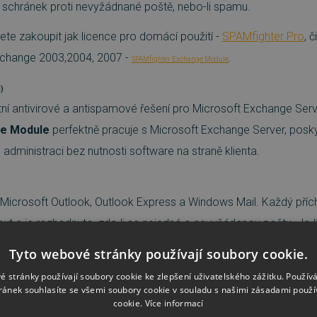
schránek proti nevyžádnané poště, nebo-li spamu.
e zakoupit jak licence pro domácí použití -
SPAMfighter Pro
, 
xchange 2003,2004, 2007 -
SPAMfighter Exchange Module
.
)
itní antivirové a antispamové řešení pro Microsoft Exchange Ser
ge Module
perfektně pracuje s Microsoft Exchange Server, posky
 administraci bez nutnosti software na straně klienta.
o Microsoft Outlook, Outlook Express a Windows Mail. Každý příc
nut a je rozhodnuto, zda-li se nejedná o nevyžádanou poštu. Je
umístěna do spamového koše.
Tyto webové stránky používají soubory cookie.
é stránky používají soubory cookie ke zlepšení uživatelského zážitku. Použív
ránek souhlasíte se všemi soubory cookie v souladu s našimi zásadami použí
cookie.
Více informací