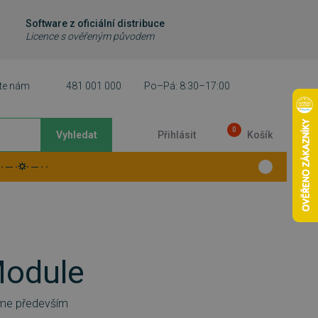
Software z oficiální distribuce
Licence s ověřeným původem
te nám
481 001 000
Po–Pá: 8:30–17:00
0
Vyhledat
Přihlásit
Košík
 ─ ·⛭· ─ · ·
Module
eme především