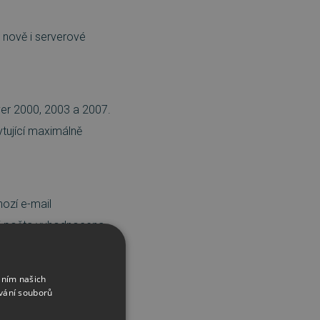
či nově i serverové
ver 2000, 2003 a 2007.
tující maximálně
hozí e-mail
-li pošta vyhodnocena
áním našich
vání souborů