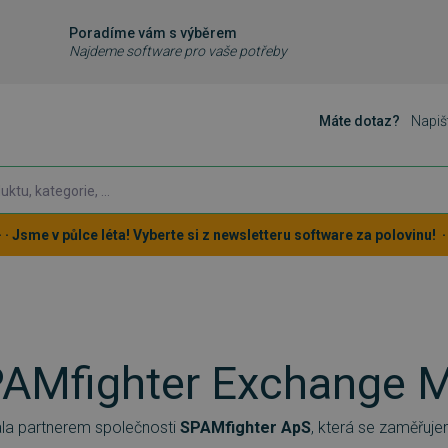
Poradíme vám s výběrem
Najdeme software pro vaše potřeby
Máte dotaz?
Napiš
 · · Jsme v půlce léta! Vyberte si z newsletteru software za polovinu! · ·
AMfighter Exchange 
ala partnerem společnosti
SPAMfighter ApS
, která se zaměřuj