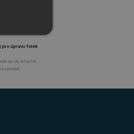
j pro úpravu fotek
ede za vás a nechá
tka vypadat.
řazené soubory
účtu. Webové stránky nelze
bný soubor cookie
zik.
 lidmi a roboty. To je pro