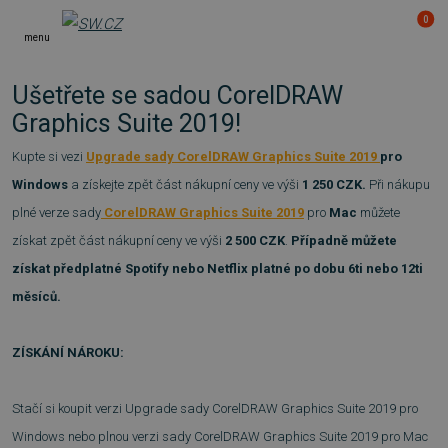
0
menu
Ušetřete se sadou CorelDRAW
Graphics Suite 2019!
Kupte si vezi
Upgrade sady CorelDRAW Graphics Suite 2019
pro
Windows
a získejte zpět část nákupní ceny ve výši
1 250 CZK.
Při nákupu
plné verze sady
CorelDRAW Graphics Suite 2019
pro
Mac
můžete
získat zpět část nákupní ceny ve výši
2 500 CZK
.
Případně můžete
získat předplatné Spotify nebo Netflix platné po dobu 6ti nebo 12ti
měsíců.
ZÍSKÁNÍ NÁROKU:
Stačí si koupit verzi Upgrade sady CorelDRAW Graphics Suite 2019 pro
Windows nebo plnou verzi sady CorelDRAW Graphics Suite 2019 pro Mac