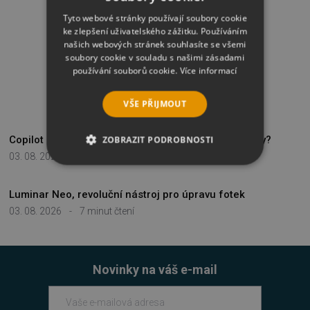
Tyto webové stránky používají soubory cookie
ke zlepšení uživatelského zážitku. Používáním
našich webových stránek souhlasíte se všemi
soubory cookie v souladu s našimi zásadami
používání souborů cookie.
Více informací
NAPOSLEDY PŘIDANÉ
VŠE PŘIJMOUT
Copilot za lidové ceny, jak nakupovat M365 pro firmy?
ZOBRAZIT PODROBNOSTI
03. 08. 2026
-
14 minut čtení
NEZBYTNĚ NUTNÉ SOUBORY
Luminar Neo, revoluční nástroj pro úpravu fotek
VÝKONOVÉ SOUBORY
03. 08. 2026
-
7 minut čtení
SOUBORY CÍLENÍ
FUNKČNÍ SOUBORY
Novinky na váš e-mail
NEZAŘAZENÉ SOUBORY