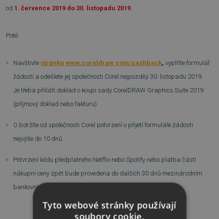
od
1. července 2019 do 30. listopadu 2019.
Poté:
Navštivte
stránku www.coreldraw.com/cashback
,
vyplňte formulář
žádosti a odešlete jej společnosti Corel nejpozději 30. listopadu 2019.
Je třeba přiložit doklad o koupi sady CorelDRAW Graphics Suite 2019
(příjmový doklad nebo fakturu).
O bdržíte od společnosti Corel potvrzení o přijetí formuláře žádosti
nejvýše do 10 dnů.
Potvrzení kódu předplatného Netflix nebo Spotify nebo platba části
nákupní ceny zpět bude provedena do dalších 30 dnů mezinárodním
bankovním převodem.
Tyto webové stránky používají
soubory cookie.