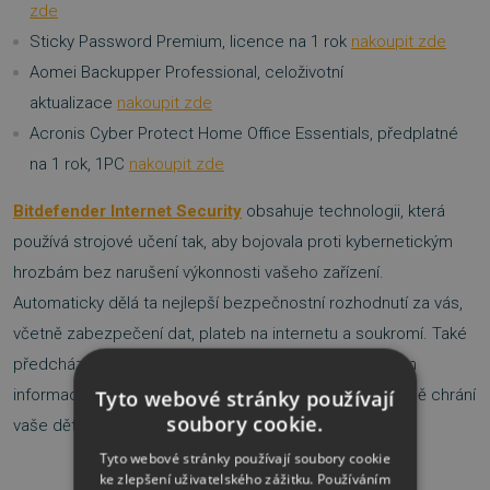
zde
Sticky Password Premium, licence na 1 rok
nakoupit zde
Aomei Backupper Professional, celoživotní
aktualizace
nakoupit zde
Acronis Cyber Protect Home Office Essentials, předplatné
na 1 rok, 1PC
nakoupit zde
Bitdefender Internet Security
obsahuje technologii, která
používá strojové učení tak, aby bojovala proti kybernetickým
hrozbám bez narušení výkonnosti vašeho zařízení.
Automaticky dělá ta nejlepší bezpečnostní rozhodnutí za vás,
včetně zabezpečení dat, plateb na internetu a soukromí. Také
předchází nedovolenému přístupu k vašim soukromým
informacím pomocí dvou-cestného Firewallu a diskrétně chrání
Tyto webové stránky používají
soubory cookie.
vaše děti na internetu.
Tyto webové stránky používají soubory cookie
ke zlepšení uživatelského zážitku. Používáním