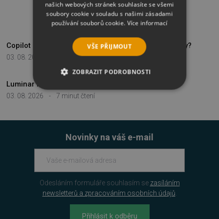
našich webových stránek souhlasíte se všemi
soubory cookie v souladu s našimi zásadami
NAPOSLEDY PŘIDANÉ
používání souborů cookie.
Více informací
Copilot za lidové ceny, jak nakupovat M365 pro firmy?
VŠE PŘIJMOUT
03. 08. 2026
-
14 minut čtení
ZOBRAZIT PODROBNOSTI
Luminar Neo, revoluční nástroj pro úpravu fotek
NEZBYTNĚ NUTNÉ SOUBORY
03. 08. 2026
-
7 minut čtení
VÝKONOVÉ SOUBORY
Novinky na váš e-mail
SOUBORY CÍLENÍ
FUNKČNÍ SOUBORY
Odesláním formuláře souhlasím se
zasíláním
NEZAŘAZENÉ SOUBORY
newsletterů a zpracováním osobních údajů
.
Přihlásit k odběru