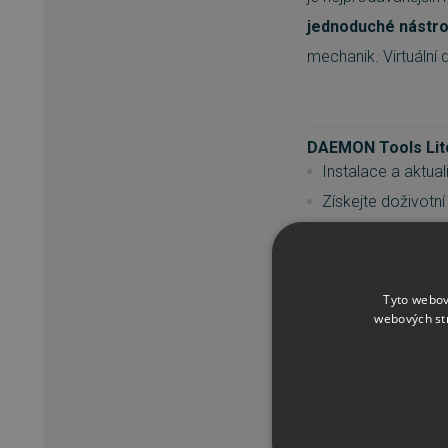
jednoduché nástro
mechanik. Virtuální
DAEMON Tools Lite 
Instalace a aktua
Získejte doživotní
Buďte první ve fr
Připojte obrazy, 
Uchopte disky do
Tyto webov
webových st
Mějte všechny sv
Hlavní funkce DAE
Připojení obrazů di
*.ape/*.cue, *.flac