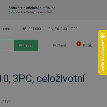
Software z oficiální distribuce
Licence s ověřeným původem
te nám
481 001 000
Po–Pá: 8:30–17:00
0
Vyhledat
Přihlásit
Košík
, 3PC, celoživotní
Jazyk: