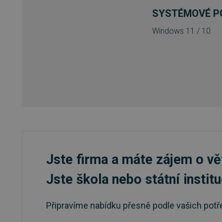
basket
SYSTÉMOVÉ P
PHPSESSID
Windows 11 / 10
__cf_bm
PHPSESSID
VISITOR_PRIVACY_METAD
Jste firma a máte zájem o vě
Jste škola nebo státní instit
udid
Připravíme nabídku přesně podle vašich potř
CookieScriptConsent