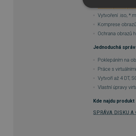
>>kompletní pře
NEZBYTNĚ NUTN
Vytvoření .iso, *
Komprese obraz
FUNKČNÍ SOUBO
Ochrana obrazů 
Jednoduchá správá
Nezbytně nutn
Poklepáním na obrá
Nezbytně nutné soubory cook
Práce s virtuálním
bez nezbytně nutných soubo
Vytvoří až 4 DT, 
Název
Vlastní úpravy vir
_GRECAPTCHA
Kde najdu produkt
__cf_bm
SPRÁVA DISKU A
__cf_bm