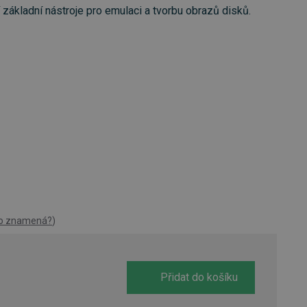
í základní nástroje pro emulaci a tvorbu obrazů disků.
to znamená?
)
Přidat do košíku