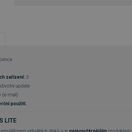
icence
h zařízení:
3
životní update
y (e-mail)
ční použití.
 LITE
 emulátorem virtuálních disků a je
nejpopulárnějším
produktem, 