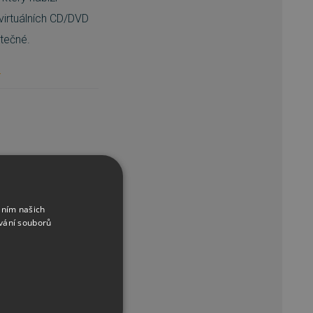
virtuálních CD/DVD
tečné.
s
áním našich
vání souborů
in/*.cue,