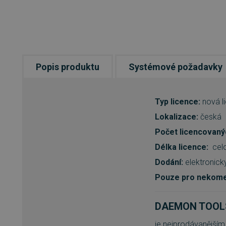
Popis produktu
Systémové požadavky
Typ licence:
nová l
Lokalizace:
česká
Počet licencovanýc
Délka licence:
celo
Dodání:
elektronick
Pouze pro nekomer
DAEMON TOOLS
je nejprodávanějším