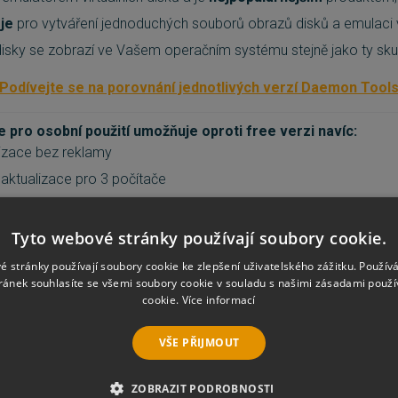
je
pro vytváření jednoduchých souborů obrazů disků a emulaci 
 disky se zobrazí ve Vašem operačním systému stejně jako ty sku
Podívejte se na porovnání jednotlivých verzí Daemon Tool
pro osobní použití umožňuje oproti free verzi navíc:
lizace bez reklamy
 aktualizace pro 3 počítače
ontě podpory
VHD a ZIP archivy
Tyto webové stránky používají soubory cookie.
 souborů ISO, MDX, MDS a APE
é stránky používají soubory cookie ke zlepšení uživatelského zážitku. Použív
ránek souhlasíte se všemi soubory cookie v souladu s našimi zásadami použí
é oblíbené obrázky po ruce
cookie.
Více informací
MON Tools Lite:
VŠE PŘIJMOUT
sků *.mdx, *.mds/*.mdf, *.iso, *.b5t, *.b6t, *.bwt, *.ccd, *.cdi, *.b
ZOBRAZIT PODROBNOSTI
/*.cue, *.nrg, *.isz na virtuální disky