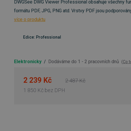
DWGSee DWG Viewer Professional obsahuje všechny funk
formátu PDF, JPG, PNG atd. Vrstvy PDF jsou podporovány.
více o produktu
Edice: Professional
Elektronicky
/
Dodáváme do 1 - 2 pracovních dnů
(
Co 
2 239 Kč
2 487 Kč
1 850 Kč
bez DPH