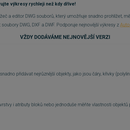
ujte výkresy rychleji než kdy dříve!
lížeč a editor DWG souborů, který umožňuje snadno prohlížet, měř
t soubory DWG, DXF a DWF. Podporuje nejnovější výkresy z
Aut
VŽDY DODÁVÁME NEJNOVĚJŠÍ VERZI
adno přidávat nejrůznější objekty, jako jsou čáry, křivky (polylin
, vrstvy i atributy bloků nebo jednoduše měňte vlastnosti objek