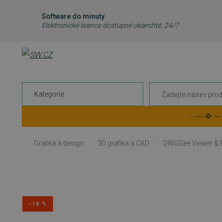
Software do minuty
Elektronické licence dostupné okamžitě, 24/7
Kategorie
· · ─ ·⛭· ─
Grafika a design
/
3D grafika a CAD
/
DWGSee Viewer & E
−10 %