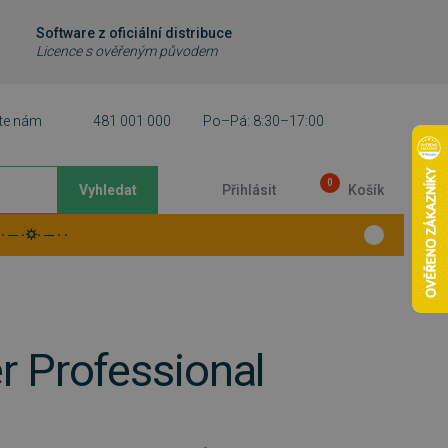
Software z oficiální distribuce
Licence s ověřeným původem
te nám
481 001 000
Po–Pá: 8:30–17:00
0
Vyhledat
Přihlásit
Košík
 ─ ·⛭· ─ · ·
Professional