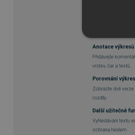
Měřte délku, úhel, p
středové i průsečík
Tisk a dávkový t
Tiskněte jednotlivé 
NEZBYTNĚ NUTN
Anotace výkresů
FUNKČNÍ SOUBO
Přidávejte koment
vrstev, čar a textů.
Porovnání výkre
Nezbytně nutn
Zobrazte dvě verze 
Nezbytně nutné soubory cook
rozdíly.
bez nezbytně nutných soubo
Další užitečné f
Název
Vyhledávání textu ve
_GRECAPTCHA
ochrana heslem.
__cf_bm