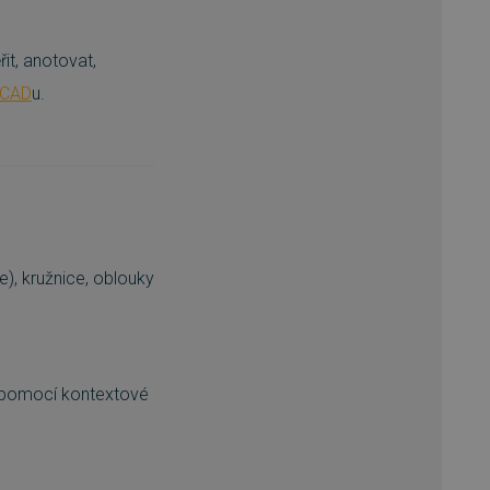
it, anotovat,
oCAD
u.
e), kružnice, oblouky
tů pomocí kontextové