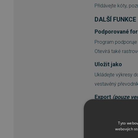
Přidávejte kóty, po
DALŠÍ FUNKCE
Podporované fo
Program podporuje 
Otevírá také rastro
Uložit jako
Ukládejte výkresy d
vestavěný převodn
Export
(pouze ve
Exportujte výkresy d
nebo jejich připomín
Tyto webov
webových st
Měření objektů 