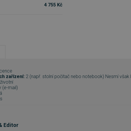
4 755 Kč
icence
ch zařízení:
2 (např. stolní počítač nebo notebook) Nesmí vša
životní
 (e-mail)
á
s
 Editor