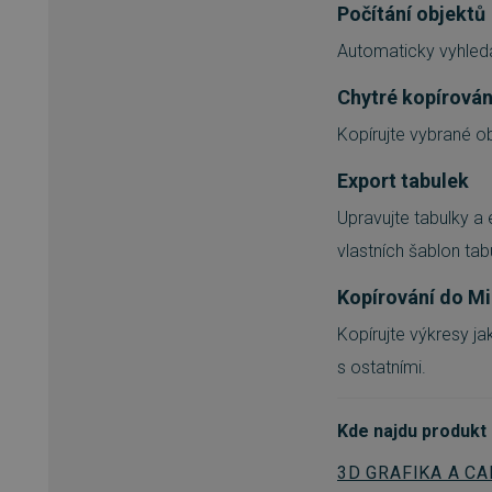
Počítání objektů
udid
Automaticky vyhledá
CookieScriptConsent
Chytré kopírován
Kopírujte vybrané o
Export tabulek
Název
Provi
P
Název
Název
clientToken
Upravujte tabulky a
Domé
Pr
D
Název
Do
clientSession
_ga
visits_counter
w
vlastních šablon tab
Googl
.sw.cz
mlctr
.sw
__Secure-ROLLOUT_TOKE
Kopírování do Mi
registration-delivery
w
__Secure-YNID
IDE
Go
.do
Kopírujte výkresy ja
_ga_EGZH9Z5H8Q
.sw.cz
_cfuvid
.
s ostatními.
_gcl_au
Go
.sw
C
registration-
Adfo
w
company
.adfo
Kde najdu produkt
sid
.sw
3D GRAFIKA A CA
registration-
w
_fbp
Me