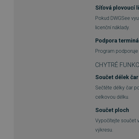
Síťová plovoucí 
__cf_bm
Pokud DWGSee využív
licenční náklady.
basket
Podpora terminá
PHPSESSID
Program podporuje p
CHYTRÉ FUNKC
__cf_bm
Součet délek čar
Sečtěte délky čar po
PHPSESSID
celkovou délku.
Součet ploch
VISITOR_PRIVACY_METAD
Vypočítejte součet 
výkresu.