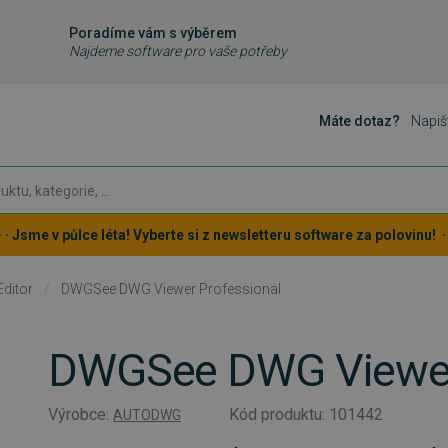
Poradíme vám s výběrem
Najdeme software pro vaše potřeby
Máte dotaz?
Napiš
 · · Jsme v půlce léta! Vyberte si z newsletteru software za polovinu! · ·
ditor
/
DWGSee DWG Viewer Professional
DWGSee DWG Viewer 
Výrobce:
Kód produktu: 101442
AUTODWG