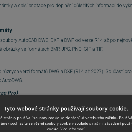
známky a další anotace pro doplnění důležitých informací do výk
rmáty
soubory AutoCAD DWG, DXF a DWF od verze R14 až po nejnovějš
vé obrázky ve formátech BMP, JPG, PNG, GIF a TIF.
o různých verzí formátů DWG a DXF (R14 až 2027). Součástí pro
ík AutoDWG.
rze Pro)
o PDF nebo rastrových obrázků během několika kliknutí. Ideální 
Tyto webové stránky používají soubory cookie.
kování.
é stránky používají soubory cookie ke zlepšení uživatelského zážitku. Použív
ránek souhlasíte se všemi soubory cookie v souladu s našimi zásadami použí
(Smart Snap)
cookie.
Více informací