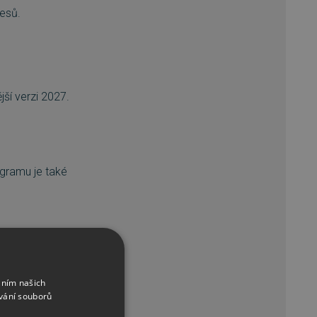
resů.
í verzi 2027.
gramu je také
pro sdílení návrhů
áním našich
vání souborů