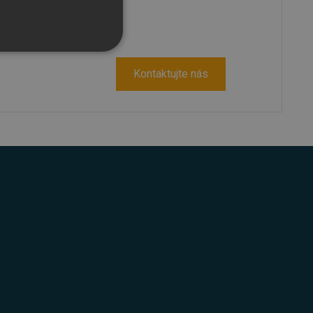
Kontaktujte nás
řazené soubory
účtu. Webové stránky nelze
bný soubor cookie
zik.
 lidmi a roboty. To je pro
zprávy o používání jejich