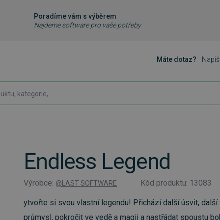
Poradíme vám s výběrem
Najdeme software pro vaše potřeby
Máte dotaz?
Napiš
Endless Legend
Výrobce:
Kód produktu: 13083
@LAST SOFTWARE
ytvořte si svou vlastní legendu! Přichází další úsvit, další
průmysl, pokročit ve vedě a magii a nastřádat spoustu boh