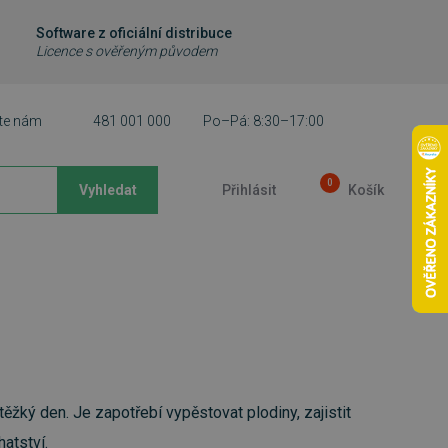
Software z oficiální distribuce
Licence s ověřeným původem
te nám
481 001 000
Po–Pá: 8:30–17:00
0
Vyhledat
Přihlásit
Košík
 těžký den. Je zapotřebí vypěstovat plodiny, zajistit
atství.