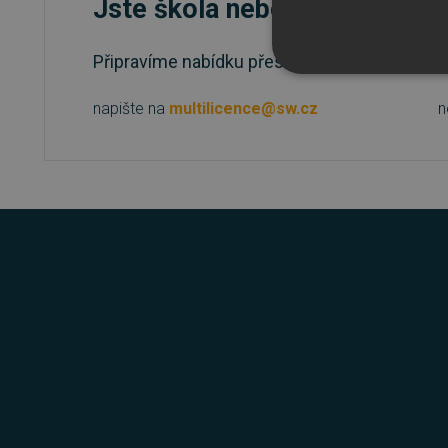
Jste škola nebo státní instit
Připravíme nabídku přesně podle vašich potř
NEZBYTNĚ NUTN
napište na
multilicence@sw.cz
n
FUNKČNÍ SOUBO
Nezbytně nutn
Nezbytně nutné soubory cook
bez nezbytně nutných soubo
Název
_GRECAPTCHA
__cf_bm