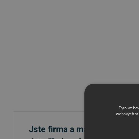
Tyto webov
webových st
Jste firma a máte zájem o vě