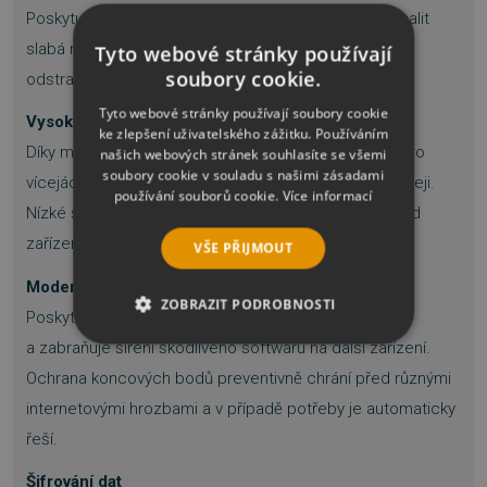
Poskytuje přehled připojených zařízení, pomáhá odhalit
slabá místa chytrých zařízení a nabízí doporučení pro
Tyto webové stránky používají
soubory cookie.
odstranění zjištěných bezpečnostních problémů.
Tyto webové stránky používají soubory cookie
Vysoký výkon
ke zlepšení uživatelského zážitku. Používáním
Díky multivláknovému skenování optimalizovanému pro
našich webových stránek souhlasíte se všemi
soubory cookie v souladu s našimi zásadami
vícejádrové procesory probíhá kontrola zařízení rychleji.
používání souborů cookie.
Více informací
Nízké systémové nároky zároveň zajišťují plynulý chod
zařízení a přispívají k delší životnosti hardwaru.
VŠE PŘIJMOUT
Moderní ochrana zařízení
ZOBRAZIT PODROBNOSTI
Poskytuje ochranu před online i offline hrozbami
a zabraňuje šíření škodlivého softwaru na další zařízení.
NEZBYTNĚ NUTNÉ SOUBORY
Ochrana koncových bodů preventivně chrání před různými
VÝKONOVÉ SOUBORY
internetovými hrozbami a v případě potřeby je automaticky
řeší.
SOUBORY CÍLENÍ
Šifrování dat