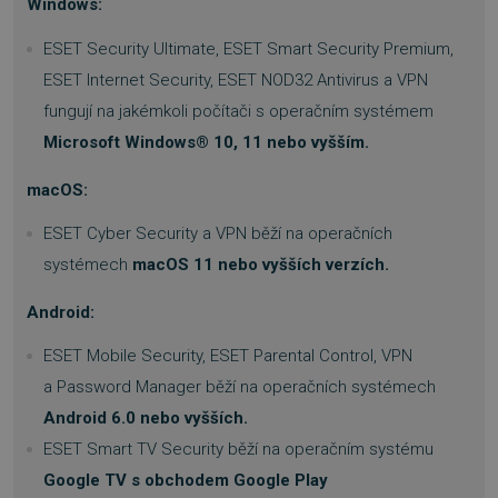
Windows:
ESET Security Ultimate, ESET Smart Security Premium,
basket
.www.sw.cz
2 týdny 6
dní
ESET Internet Security, ESET NOD32 Antivirus a VPN
fungují na jakémkoli počítači s operačním systémem
Microsoft Windows® 10, 11 nebo vyšším.
macOS:
ESET Cyber Security a VPN běží na operačních
PHPSESSID
Zavřením
PHP.net
prohlížeče
.www.sw.sk
systémech
macOS 11 nebo vyšších verzích.
Android:
ESET Mobile Security, ESET Parental Control, VPN
a Password Manager běží na operačních systémech
Android 6.0 nebo vyšších.
ESET Smart TV Security běží na operačním systému
Google TV s obchodem Google Play