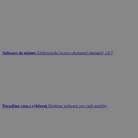
Software do minuty
Elektronické licence dostupné okamžitě, 24/7
Poradíme vám s výběrem
Najdeme software pro vaše potřeby