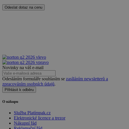
Odeslat dotaz na cenu
PHPSESSID
Zavřením
PHP.net
prohlížeče
.www.sw.cz
Novinky na váš e-mail
Odesláním formuláře souhlasím se
zasíláním newsletterů a
zpracováním osobních údajů
.
Přihlásit k odběru
O nákupu
Služba Platímpak.cz
Elektronické licence a trezor
VISITOR_PRIVACY_METADATA
5 měsíců
YouTube
Nákupní řád
4 týdny
.youtube.com
Reklamační řád