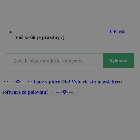
0
Košík
Váš košík je prázdný :(
Vyhledat
· · ─ ·⛭· ─ · · Jsme v půlce léta! Vyberte si z newsletteru
software za polovinu! · · ─ ·⛭· ─ · ·