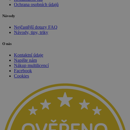
Ochrana osobních údajů
Návody
Nejčastější dotazy FAQ
Návody, tipy, triky
O nás
Kontaktní údaje
Napište nám
Nákup multilicencí
Facebook
Cookies
udid
.sw.cz
4 týdny 2
dny