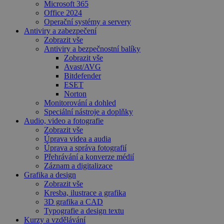
Microsoft 365
Office 2024
Operační systémy a servery
Antiviry a zabezpečení
Zobrazit vše
Antiviry a bezpečnostní balíky
Zobrazit vše
Avast/AVG
Bitdefender
ESET
Norton
Monitorování a dohled
Speciální nástroje a doplňky
Audio, video a fotografie
Zobrazit vše
Úprava videa a audia
Úprava a správa fotografií
Přehrávání a konverze médií
Záznam a digitalizace
Grafika a design
Zobrazit vše
Kresba, ilustrace a grafika
3D grafika a CAD
Typografie a design textu
Kurzy a vzdělávání