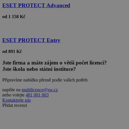
stránky nelze bez nezbytně nutných souborů
ESET PROTECT Advanced
cookie správně používat.
Provider
/
Název
Vyprší
od
1 158 Kč
Doména
_GRECAPTCHA
5 měsíců
Google LLC
3 týdny
www.google.com
ESET PROTECT Entry
od
891 Kč
Jste firma a máte zájem o větší počet licencí?
Jste škola nebo státní instituce?
__cf_bm
29 minut
Cloudflare Inc.
54 sekund
.discordapp.net
Připravíme nabídku přesně podle vašich potřeb
napište na
multilicence@sw.cz
nebo volejte
481 001 003
Kontaktujte nás
Přidat recenzi
__cf_bm
29 minut
Cloudflare Inc.