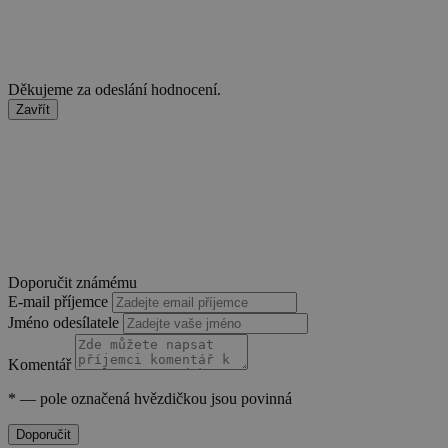
55 sekund
.heureka.cz
Děkujeme za odeslání hodnocení.
Zavřít
basket
.www.sw.cz
2 týdny 6
dní
Doporučit známému
E-mail příjemce
Jméno odesílatele
PHPSESSID
Zavřením
Komentář
PHP.net
prohlížeče
.www.sw.sk
*
— pole označená hvězdičkou jsou povinná
Doporučit