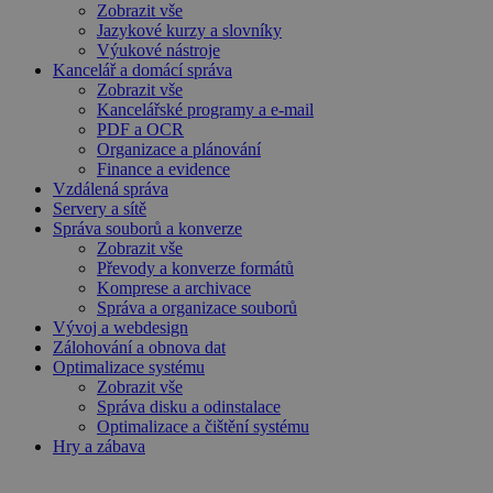
Zobrazit vše
Jazykové kurzy a slovníky
Výukové nástroje
Kancelář a domácí správa
Zobrazit vše
Kancelářské programy a e-mail
PDF a OCR
Organizace a plánování
Finance a evidence
Vzdálená správa
Servery a sítě
Správa souborů a konverze
Zobrazit vše
Převody a konverze formátů
Komprese a archivace
Správa a organizace souborů
Vývoj a webdesign
Zálohování a obnova dat
Optimalizace systému
Zobrazit vše
Správa disku a odinstalace
Optimalizace a čištění systému
Hry a zábava