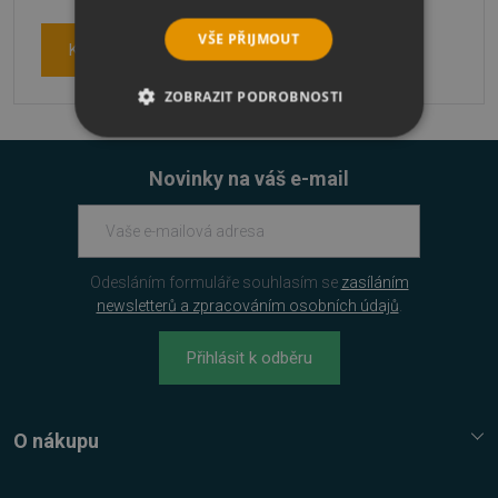
VŠE PŘIJMOUT
Kontaktujte nás
ZOBRAZIT PODROBNOSTI
NEZBYTNĚ NUTNÉ SOUBORY
Novinky na váš e-mail
VÝKONOVÉ SOUBORY
SOUBORY CÍLENÍ
Odesláním formuláře souhlasím se
zasíláním
FUNKČNÍ SOUBORY
newsletterů a zpracováním osobních údajů
.
NEZAŘAZENÉ SOUBORY
Přihlásit k odběru
O nákupu
Nezbytně nutné soubory
Služba Platímpak.cz
Výkonové soubory
Soubory cílení