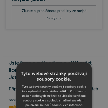
Zkuste si prohlédnout produkty ze stejné
kategorie
Jste firma a máte zájem o větší počet
licencí?
Tyto webové stránky používají
Jste škola nebo státní instituce?
soubory cookie.
Tyto webové stránky používají soubory cookie
Připravíme nabídku přesně podle vašich potřeb
ke zlepšení uživatelského zážitku. Používáním
našich webových stránek souhlasíte se všemi
napište na
nebo volejte
soubory cookie v souladu s našimi zásadami
používání souborů cookie.
Více informací
multilicence@sw.cz
481 001 003