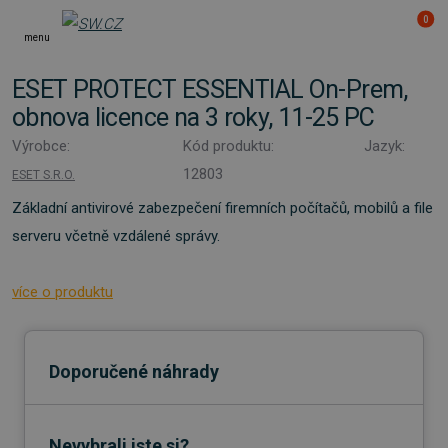
0
menu
ESET PROTECT ESSENTIAL On-Prem,
obnova licence na 3 roky, 11-25 PC
Výrobce:
Kód produktu:
Jazyk:
12803
ESET S.R.O.
Základní antivirové zabezpečení firemních počítačů, mobilů a file
serveru včetně vzdálené správy.
více o produktu
Doporučené náhrady
Nevybrali jste si?